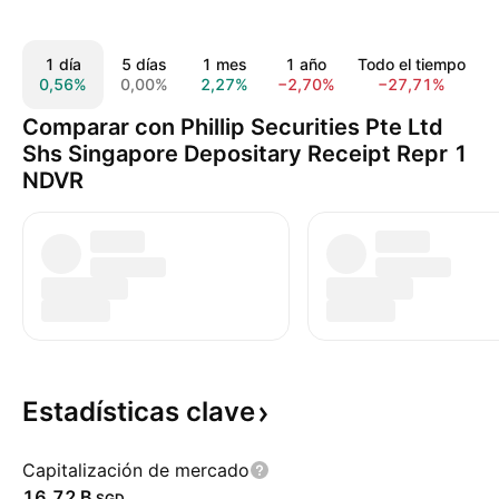
1 día
5 días
1 mes
1 año
Todo el tiempo
0,56%
0,00%
2,27%
−2,70%
−27,71%
Comparar con Phillip Securities Pte Ltd
Shs Singapore Depositary Receipt Repr 1
NDVR
Estadísticas
clave
Capitalización de mercado
‪16,72 B‬
SGD