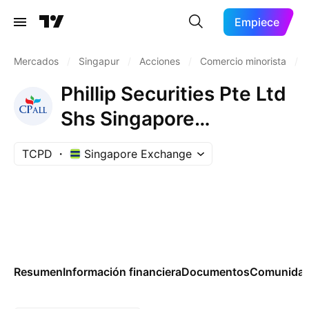
Empiece
Mercados
/
Singapur
/
Acciones
/
Comercio minorista
/
Phillip Securities Pte Ltd
Shs Singapore
Depositary Receipt Repr
TCPD
Singapore Exchange
1 NDVR
Resumen
Información financiera
Documentos
Comunida