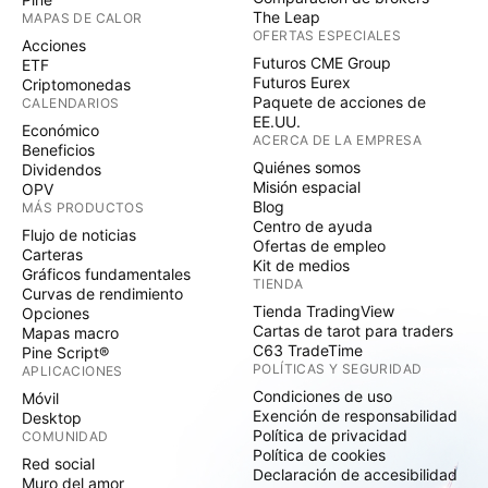
The Leap
MAPAS DE CALOR
OFERTAS ESPECIALES
Acciones
Futuros CME Group
ETF
Futuros Eurex
Criptomonedas
Paquete de acciones de
CALENDARIOS
EE.UU.
Económico
ACERCA DE LA EMPRESA
Beneficios
Quiénes somos
Dividendos
Misión espacial
OPV
Blog
MÁS PRODUCTOS
Centro de ayuda
Flujo de noticias
Ofertas de empleo
Carteras
Kit de medios
Gráficos fundamentales
TIENDA
Curvas de rendimiento
Tienda TradingView
Opciones
Cartas de tarot para traders
Mapas macro
C63 TradeTime
Pine Script®
POLÍTICAS Y SEGURIDAD
APLICACIONES
Condiciones de uso
Móvil
Exención de responsabilidad
Desktop
Política de privacidad
COMUNIDAD
Política de cookies
Red social
Declaración de accesibilidad
Muro del amor