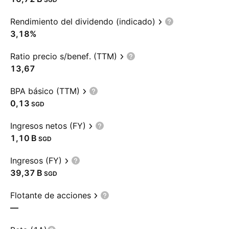
Rendimiento del dividendo (indicado)
3,18%
Ratio precio s/benef. (TTM)
13,67
BPA básico (TTM)
0,13
SGD
Ingresos netos (FY)
‪1,10 B‬
SGD
Ingresos (FY)
‪39,37 B‬
SGD
Flotante de acciones
—