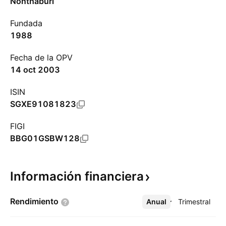
Nonthaburi
Fundada
1988
Fecha de la OPV
14 oct 2003
ISIN
SGXE91081823
FIGI
BBG01GSBW128
Información
financiera
Rendimiento
Anual
Más
Trimestral