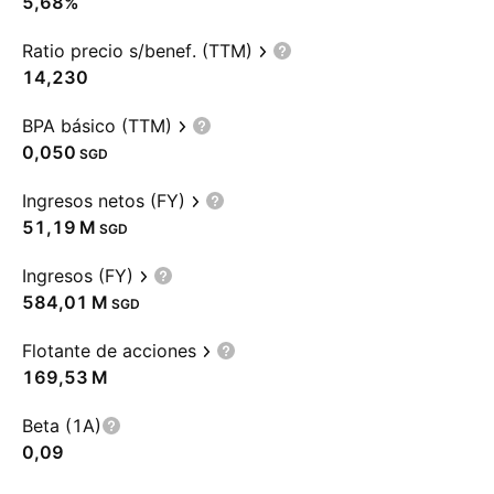
5,68%
Ratio precio s/benef. (TTM)
14,230
BPA básico (TTM)
0,050
SGD
Ingresos netos (FY)
‪51,19 M‬
SGD
Ingresos (FY)
‪584,01 M‬
SGD
Flotante de acciones
‪169,53 M‬
Beta (1A)
0,09