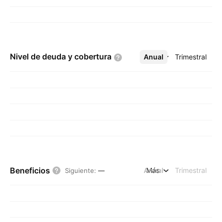
Nivel de deuda y
cobertura
Anual
Más
Trimestral
Beneficios
Anual
Más
Trimestral
Siguiente
:
—