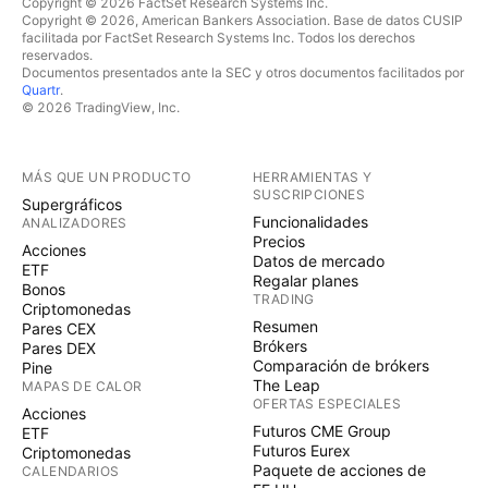
Copyright © 2026 FactSet Research Systems Inc.
Copyright © 2026, American Bankers Association. Base de datos CUSIP
facilitada por FactSet Research Systems Inc. Todos los derechos
reservados.
Documentos presentados ante la SEC y otros documentos facilitados por
Quartr
.
© 2026 TradingView, Inc.
MÁS QUE UN PRODUCTO
HERRAMIENTAS Y
SUSCRIPCIONES
Supergráficos
Funcionalidades
ANALIZADORES
Precios
Acciones
Datos de mercado
ETF
Regalar planes
Bonos
TRADING
Criptomonedas
Resumen
Pares CEX
Brókers
Pares DEX
Comparación de brókers
Pine
The Leap
MAPAS DE CALOR
OFERTAS ESPECIALES
Acciones
Futuros CME Group
ETF
Futuros Eurex
Criptomonedas
Paquete de acciones de
CALENDARIOS