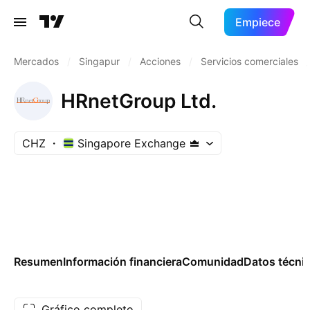
Empiece
Mercados
/
Singapur
/
Acciones
/
Servicios comerciales
/
HRnetGroup Ltd.
CHZ
Singapore Exchange
Resumen
Información financiera
Comunidad
Datos técni
Gráfico completo