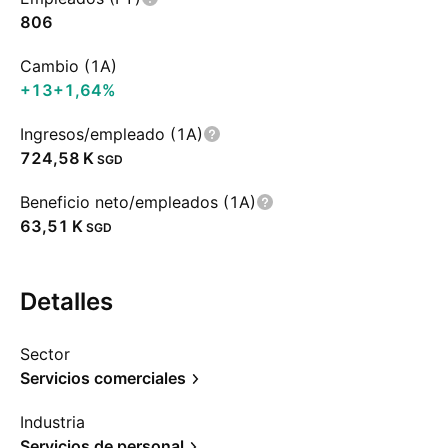
806
Cambio (1A)
+13
+1,64%
Ingresos/empleado (1A)
‪724,58 K‬
SGD
Beneficio neto/empleados (1A)
‪63,51 K‬
SGD
Detalles
Sector
Servicios comerciales
Industria
Servicios de personal