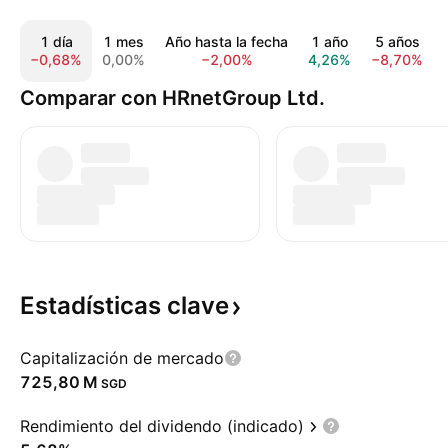
1 día
1 mes
Año hasta la fecha
1 año
5 años
−0,68%
0,00%
−2,00%
4,26%
−8,70%
Comparar con HRnetGroup Ltd.
Estadísticas
clave
Capitalización de mercado
‪725,80 M‬
SGD
Rendimiento del dividendo (indicado)