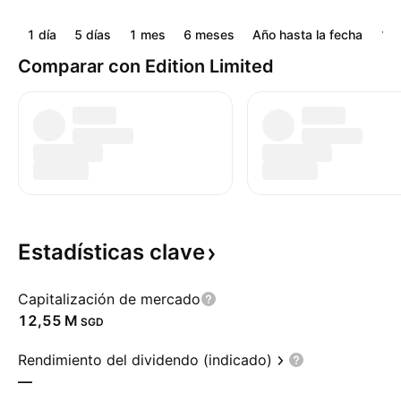
1 día
5 días
1 mes
6 meses
Año hasta la fecha
1 a
Comparar con Edition Limited
Estadísticas
clave
Capitalización de mercado
‪12,55 M‬
SGD
Rendimiento del dividendo (indicado)
—