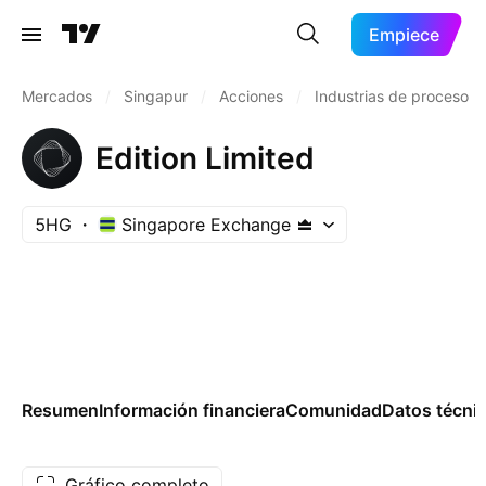
Empiece
Mercados
/
Singapur
/
Acciones
/
Industrias de proceso
Edition Limited
5HG
Singapore Exchange
Resumen
Información financiera
Comunidad
Datos técni
Gráfico completo