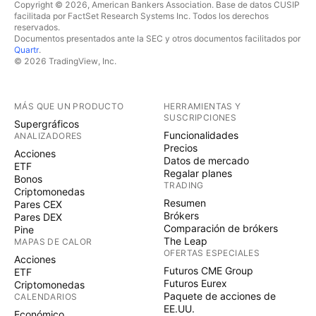
Copyright © 2026, American Bankers Association. Base de datos CUSIP
facilitada por FactSet Research Systems Inc. Todos los derechos
reservados.
Documentos presentados ante la SEC y otros documentos facilitados por
Quartr
.
© 2026 TradingView, Inc.
MÁS QUE UN PRODUCTO
HERRAMIENTAS Y
SUSCRIPCIONES
Supergráficos
Funcionalidades
ANALIZADORES
Precios
Acciones
Datos de mercado
ETF
Regalar planes
Bonos
TRADING
Criptomonedas
Resumen
Pares CEX
Brókers
Pares DEX
Comparación de brókers
Pine
The Leap
MAPAS DE CALOR
OFERTAS ESPECIALES
Acciones
Futuros CME Group
ETF
Futuros Eurex
Criptomonedas
Paquete de acciones de
CALENDARIOS
EE.UU.
Económico