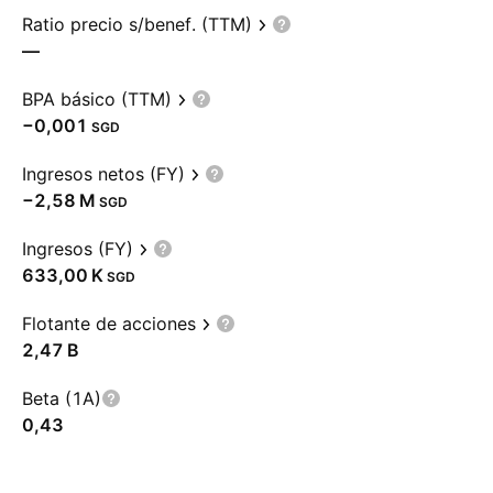
Ratio precio s/benef. (TTM)
—
BPA básico (TTM)
−0,001
SGD
Ingresos netos (FY)
‪−2,58 M‬
SGD
Ingresos (FY)
‪633,00 K‬
SGD
Flotante de acciones
‪2,47 B‬
Beta (1A)
0,43