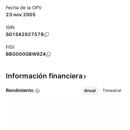
Fecha de la OPV
23 nov 2005
ISIN
SG1S42927578
FIGI
BBG000GBW9Z4
Información
financiera
Rendimiento
Anual
Más
Trimestral