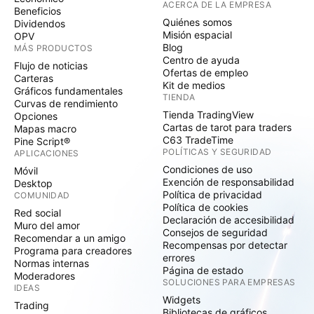
ACERCA DE LA EMPRESA
Beneficios
Quiénes somos
Dividendos
Misión espacial
OPV
Blog
MÁS PRODUCTOS
Centro de ayuda
Flujo de noticias
Ofertas de empleo
Carteras
Kit de medios
Gráficos fundamentales
TIENDA
Curvas de rendimiento
Tienda TradingView
Opciones
Cartas de tarot para traders
Mapas macro
C63 TradeTime
Pine Script®
POLÍTICAS Y SEGURIDAD
APLICACIONES
Condiciones de uso
Móvil
Exención de responsabilidad
Desktop
Política de privacidad
COMUNIDAD
Política de cookies
Red social
Declaración de accesibilidad
Muro del amor
Consejos de seguridad
Recomendar a un amigo
Recompensas por detectar
Programa para creadores
errores
Normas internas
Página de estado
Moderadores
SOLUCIONES PARA EMPRESAS
IDEAS
Widgets
Trading
Bibliotecas de gráficos