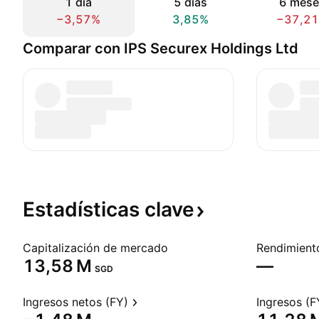
1 día
5 días
6 mese
−3,57%
3,85%
−37,2
Comparar con IPS Securex Holdings Ltd
Estadísticas
clave
Capitalización de mercado
‪13,58 M‬
—
SGD
Ingresos netos (FY)
Ingresos (F