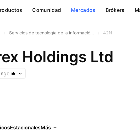
roductos
Comunidad
Mercados
Brókers
M
/
Servicios de tecnología de la informació…
/
42N
rex Holdings Ltd
ange
icos
Estacionales
Más