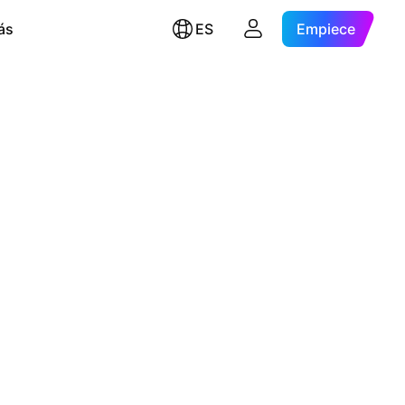
ás
ES
Empiece