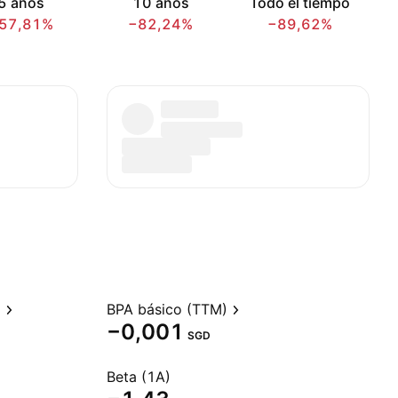
5 años
10 años
Todo el tiempo
57,81%
−82,24%
−89,62%
)
BPA básico (TTM)
−0,001
SGD
Beta (1A)