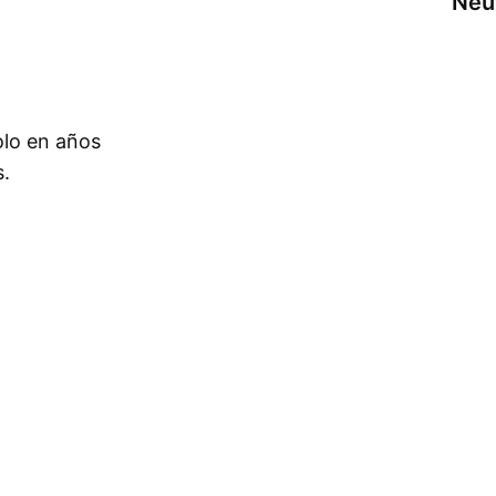
Neu
olo en años
s.