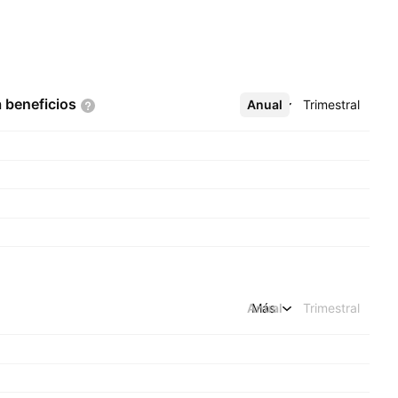
a
beneficios
Anual
Más
Trimestral
Anual
Más
Trimestral