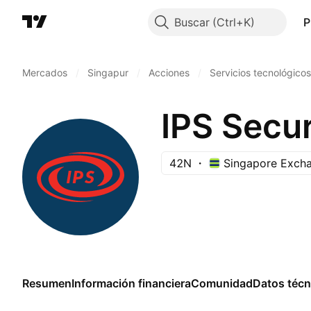
Buscar
P
Mercados
/
Singapur
/
Acciones
/
Servicios tecnológicos
IPS Secu
42N
Singapore Exch
Resumen
Información financiera
Comunidad
Datos técn