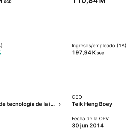
‬
‪110,84 M‬
SGD
A)
Ingresos/empleado (1A)
%
‪197,94 K‬
SGD
CEO
Servicios de tecnología de la información
Teik Heng Boey
Fecha de la OPV
30 jun 2014