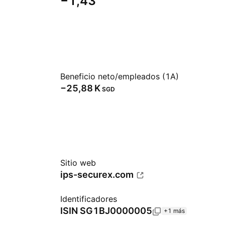
−1,43
Beneficio neto/empleados (1A)
‪−25,88 K‬
SGD
Sitio web
ips-securex.com
Identificadores
ISIN
SG1BJ0000005
+1 más