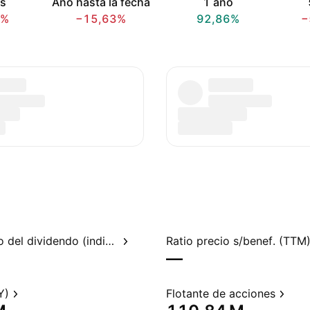
s
Año hasta la fecha
1 año
1%
−15,63%
92,86%
−
Rendimiento del dividendo (indicado)
Ratio precio s/benef. (TTM
—
Y)
Flotante de acciones