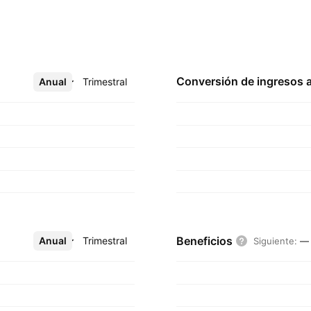
Conversión de ingresos 
Anual
Más
Trimestral
Beneficios
Anual
Más
Trimestral
Siguiente
:
—