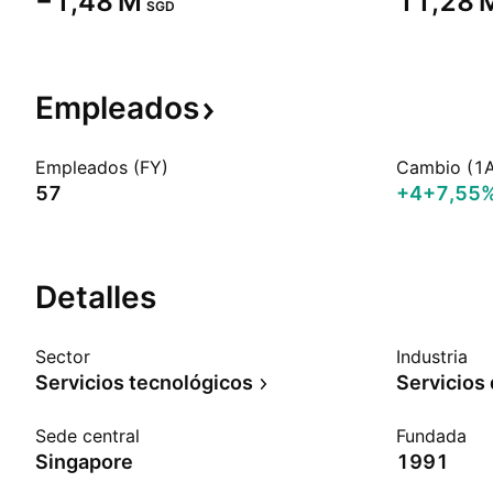
‪−1,48 M‬
‪11,28 M
SGD
Empleados
Empleados (FY)
Cambio (1
57
+4
+7,55
Detalles
Sector
Industria
Servicios tecnológicos
Sede central
Fundada
Singapore
1991