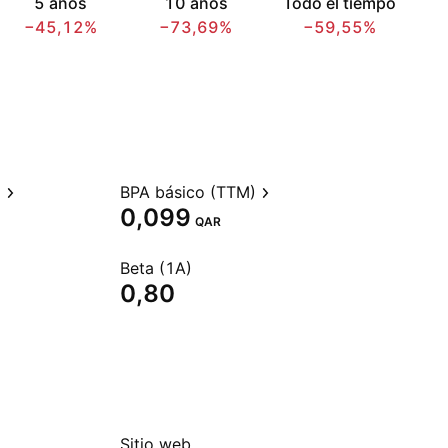
5 años
10 años
Todo el tiempo
−45,12%
−73,69%
−59,55%
)
BPA básico (TTM)
0,099
QAR
Beta (1A)
0,80
Sitio web