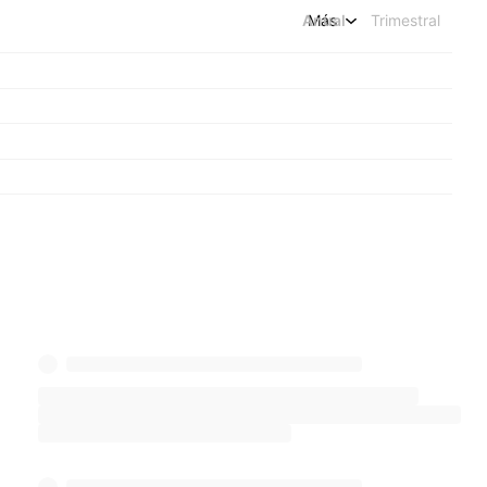
Anual
Más
Trimestral