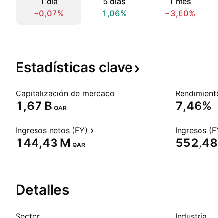
1 día
5 días
1 mes
−0,07%
1,06%
−3,60%
Estadísticas
clave
Capitalización de mercado
‪1,67 B‬
7,46%
QAR
Ingresos netos (FY)
Ingresos (F
‪144,43 M‬
‪552,48
QAR
Detalles
Sector
Industria