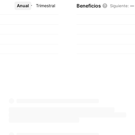
Beneficios
Anual
Más
Trimestral
Siguiente
:
—