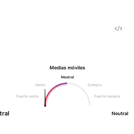
Medias móviles
Neutral
Venta
Compra
Fuerte venta
Fuerte compra
tral
Neutral