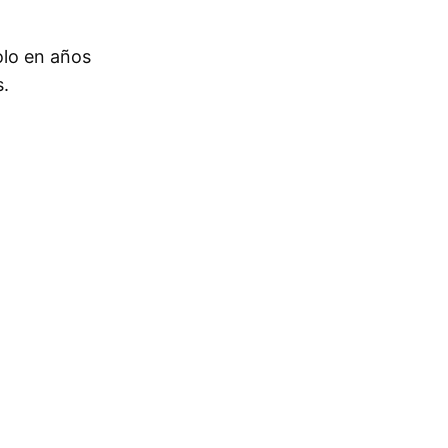
olo en años
s.