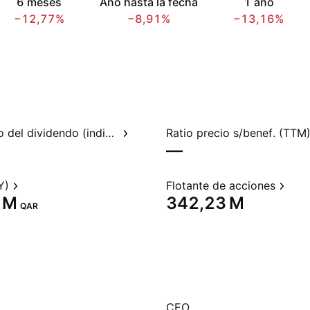
6 meses
Año hasta la fecha
1 año
−12,77%
−8,91%
−13,16%
Rendimiento del dividendo (indicado)
Ratio precio s/benef. (TTM
—
Y)
Flotante de acciones
 M‬
‪342,23 M‬
QAR
CEO