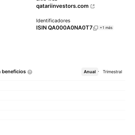
qatariinvestors.com
Identificadores
ISIN
QA000A0NA0T7
+1 más
a
beneficios
Anual
Más
Trimestral