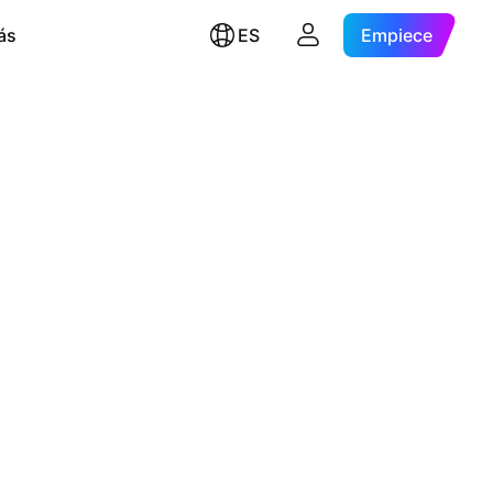
ás
ES
Empiece