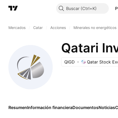
Buscar
P
Mercados
/
Catar
/
Acciones
/
Minerales no energéticos
Qatari In
QIGD
Qatar Stock E
Resumen
Información financiera
Documentos
Noticias
C