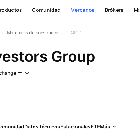
roductos
Comunidad
Mercados
Brókers
M
/
Materiales de construcción
/
QIGD
vestors Group
xchange
omunidad
Datos técnicos
Estacionales
ETF
Más