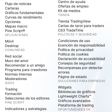
Centro de ayuda
Flujo de noticias
Ofertas de empleo
Carteras
Kit de medios
Gráficos fundamentales
TIENDA
Curvas de rendimiento
Tienda TradingView
Opciones
Cartas de tarot para traders
Mapas macro
C63 TradeTime
Pine Script®
POLÍTICAS Y SEGURIDAD
APLICACIONES
Condiciones de uso
Móvil
Exención de responsabilidad
Desktop
Política de privacidad
COMUNIDAD
Política de cookies
Red social
Declaración de accesibilidad
Muro del amor
Consejos de seguridad
Recomendar a un amigo
Recompensas por detectar
Programa para creadores
errores
Normas internas
Página de estado
Moderadores
SOLUCIONES PARA EMPRESAS
IDEAS
Widgets
Trading
Bibliotecas de gráficos
Formación
Lightweight Charts™
Selecciones de los editores
Gráficos avanzados
PINE SCRIPT
Plataforma de trading
Indicadores y estrategias
OPORTUNIDADES DE