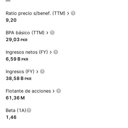
—
Ratio precio s/benef. (TTM)
9,20
BPA básico (TTM)
29,03
PKR
Ingresos netos (FY)
‪6,59 B‬
PKR
Ingresos (FY)
‪38,58 B‬
PKR
Flotante de acciones
‪61,36 M‬
Beta (1A)
1,46