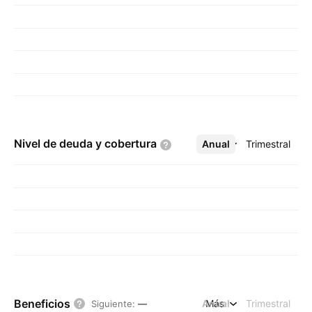
Nivel de deuda y
cobertura
Anual
Más
Trimestral
Beneficios
Anual
Más
Trimestral
Siguiente
:
—