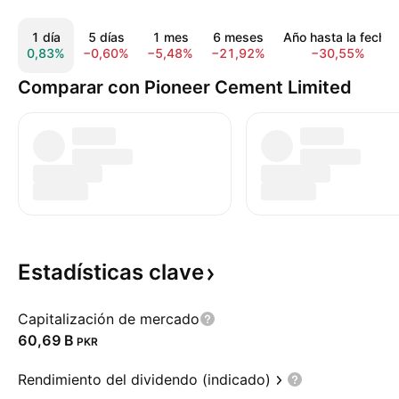
1 día
5 días
1 mes
6 meses
Año hasta la fecha
0,83%
−0,60%
−5,48%
−21,92%
−30,55%
Comparar con Pioneer Cement Limited
Estadísticas
clave
Capitalización de mercado
‪60,69 B‬
PKR
Rendimiento del dividendo (indicado)