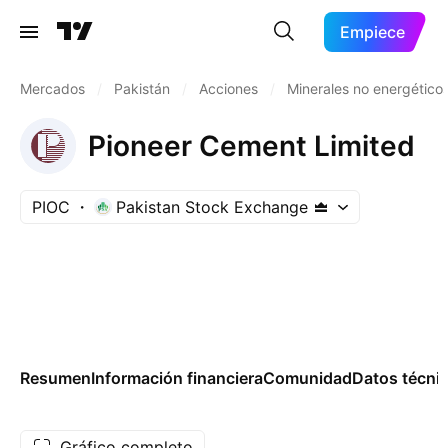
Empiece
Mercados
/
Pakistán
/
Acciones
/
Minerales no energético
Pioneer Cement Limited
PIOC
Pakistan Stock Exchange
Resumen
Información financiera
Comunidad
Datos técni
Gráfico completo