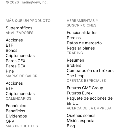
© 2026 TradingView, Inc.
MÁS QUE UN PRODUCTO
HERRAMIENTAS Y
SUSCRIPCIONES
Supergráficos
Funcionalidades
ANALIZADORES
Precios
Acciones
Datos de mercado
ETF
Regalar planes
Bonos
TRADING
Criptomonedas
Resumen
Pares CEX
Brókers
Pares DEX
Comparación de brókers
Pine
The Leap
MAPAS DE CALOR
OFERTAS ESPECIALES
Acciones
Futuros CME Group
ETF
Futuros Eurex
Criptomonedas
Paquete de acciones de
CALENDARIOS
EE.UU.
Económico
ACERCA DE LA EMPRESA
Beneficios
Quiénes somos
Dividendos
Misión espacial
OPV
Blog
MÁS PRODUCTOS