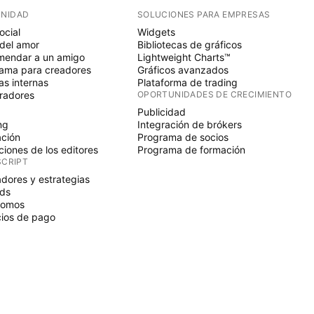
NIDAD
SOLUCIONES PARA EMPRESAS
ocial
Widgets
del amor
Bibliotecas de gráficos
endar a un amigo
Lightweight Charts™
ama para creadores
Gráficos avanzados
s internas
Plataforma de trading
radores
OPORTUNIDADES DE CRECIMIENTO
Publicidad
ng
Integración de brókers
ción
Programa de socios
ciones de los editores
Programa de formación
SCRIPT
adores y estrategias
ds
nomos
ios de pago