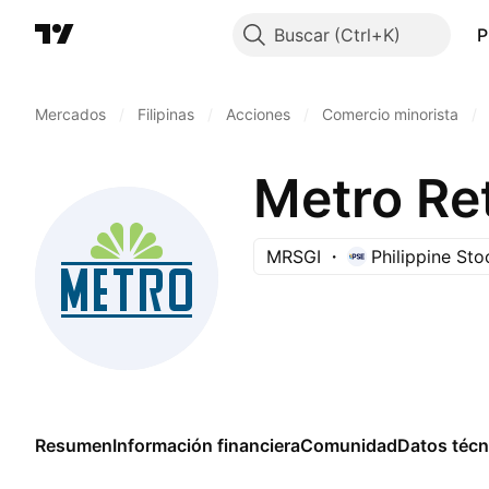
Buscar
P
Mercados
/
Filipinas
/
Acciones
/
Comercio minorista
/
Metro Ret
MRSGI
Philippine St
Resumen
Información financiera
Comunidad
Datos técn