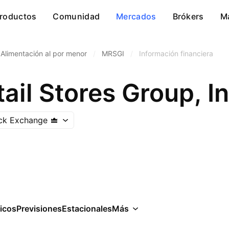
roductos
Comunidad
Mercados
Brókers
M
Alimentación al por menor
/
MRSGI
/
Información financiera
ail Stores Group, In
ock Exchange
icos
Previsiones
Estacionales
Más