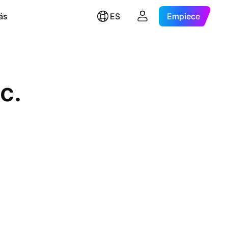
ás
ES
Empiece
c.