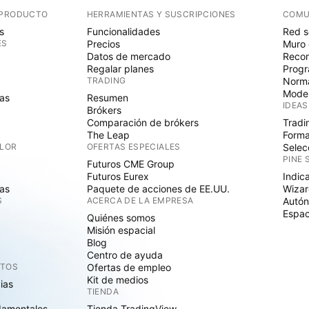
 PRODUCTO
HERRAMIENTAS Y SUSCRIPCIONES
COMU
s
Funcionalidades
Red s
ES
Precios
Muro 
Datos de mercado
Recom
Regalar planes
Progr
TRADING
Norma
Mode
as
Resumen
IDEAS
Brókers
Comparación de brókers
Tradi
The Leap
Forma
ALOR
OFERTAS ESPECIALES
Selec
PINE 
Futuros CME Group
Futuros Eurex
Indic
as
Paquete de acciones de EE.UU.
Wizar
S
ACERCA DE LA EMPRESA
Autó
Espac
Quiénes somos
Misión espacial
Blog
Centro de ayuda
CTOS
Ofertas de empleo
Kit de medios
cias
TIENDA
damentales
Tienda TradingView