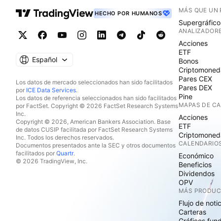
MÁS QUE UN
HECHO POR HUMANOS
Supergráfico
ANALIZADOR
Acciones
ETF
Español
Bonos
Criptomoned
Pares CEX
Los datos de mercado seleccionados han sido facilitados
Pares DEX
por
ICE Data Services
.
Pine
Los datos de referencia seleccionados han sido facilitados
MAPAS DE C
por FactSet. Copyright © 2026 FactSet Research Systems
Inc.
Acciones
Copyright © 2026, American Bankers Association. Base
ETF
de datos CUSIP facilitada por FactSet Research Systems
Criptomoned
Inc. Todos los derechos reservados.
CALENDARIO
Documentos presentados ante la SEC y otros documentos
facilitados por
Quartr
.
Económico
© 2026 TradingView, Inc.
Beneficios
Dividendos
OPV
MÁS PRODU
Flujo de noti
Carteras
Gráficos fun