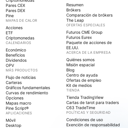
Criptomonedas
Resumen
Pares CEX
Brókers
Pares DEX
Comparación de brókers
Pine
The Leap
MAPAS DE CALOR
OFERTAS ESPECIALES
Acciones
Futuros CME Group
ETF
Futuros Eurex
Criptomonedas
Paquete de acciones de
CALENDARIOS
EE.UU.
Económico
ACERCA DE LA EMPRESA
Beneficios
Quiénes somos
Dividendos
Misión espacial
OPV
Blog
MÁS PRODUCTOS
Centro de ayuda
Flujo de noticias
Ofertas de empleo
Carteras
Kit de medios
Gráficos fundamentales
TIENDA
Curvas de rendimiento
Tienda TradingView
Opciones
Cartas de tarot para traders
Mapas macro
C63 TradeTime
Pine Script®
POLÍTICAS Y SEGURIDAD
APLICACIONES
Condiciones de uso
Móvil
Exención de responsabilidad
Desktop