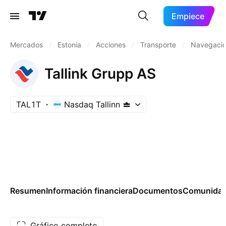
Empiece
Mercados
/
Estonia
/
Acciones
/
Transporte
/
Navegació
Tallink Grupp AS
TAL1T
Nasdaq Tallinn
Resumen
Información financiera
Documentos
Comunida
Gráfico completo