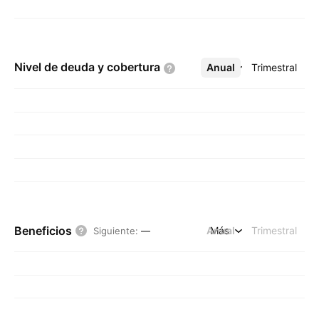
Nivel de deuda y
cobertura
Anual
Más
Trimestral
Beneficios
Anual
Más
Trimestral
Siguiente
:
—