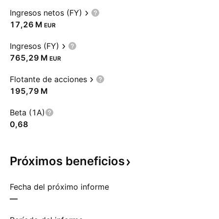
Ingresos netos (FY)
‪17,26 M‬
EUR
Ingresos (FY)
‪765,29 M‬
EUR
Flotante de acciones
‪195,79 M‬
Beta (1A)
0,68
Próximos
beneficios
Fecha del próximo informe
—