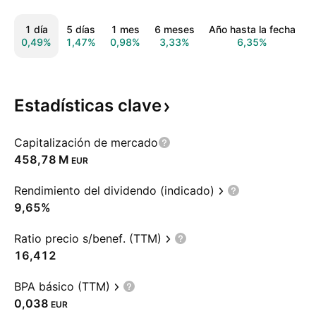
1 día
5 días
1 mes
6 meses
Año hasta la fecha
0,49%
1,47%
0,98%
3,33%
6,35%
0
Estadísticas
clave
Capitalización de mercado
‪458,78 M‬
EUR
Rendimiento del dividendo (indicado)
9,65%
Ratio precio s/benef. (TTM)
16,412
BPA básico (TTM)
0,038
EUR