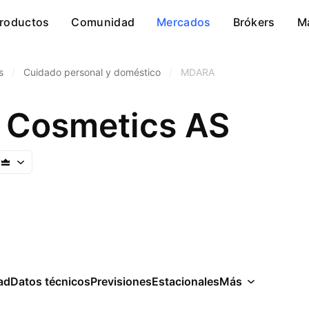
roductos
Comunidad
Mercados
Brókers
M
s
/
Cuidado personal y doméstico
/
MDARA
Cosmetics AS
ad
Datos técnicos
Previsiones
Estacionales
Más