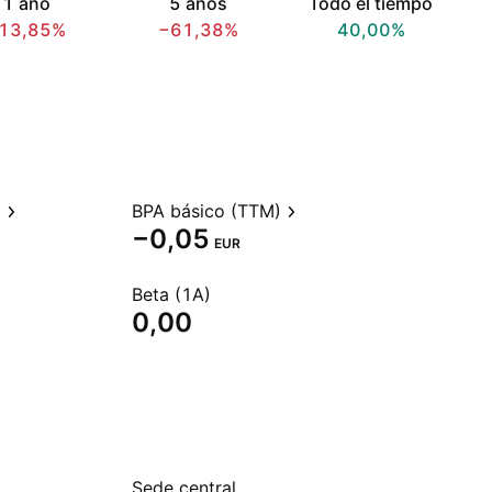
1 año
5 años
Todo el tiempo
13,85%
−61,38%
40,00%
)
BPA básico (TTM)
−0,05
EUR
Beta (1A)
0,00
Sede central