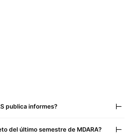
AS
publica informes?
neto del último semestre de
MDARA
?