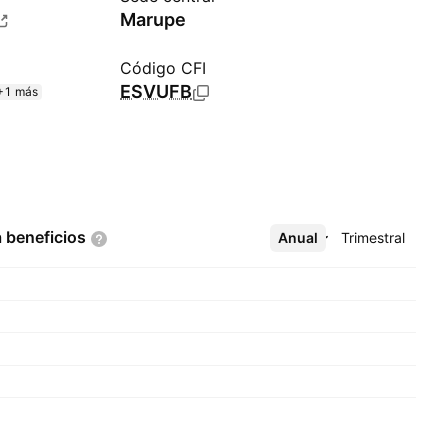
Marupe
Código CFI
ESVUFB
+1 más
a
beneficios
Anual
Más
Trimestral