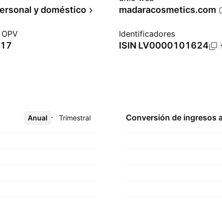
ersonal y doméstico
madaracosmetics.com
a OPV
Identificadores
017
ISIN
LV0000101624
Conversión de ingresos 
Anual
Más
Trimestral