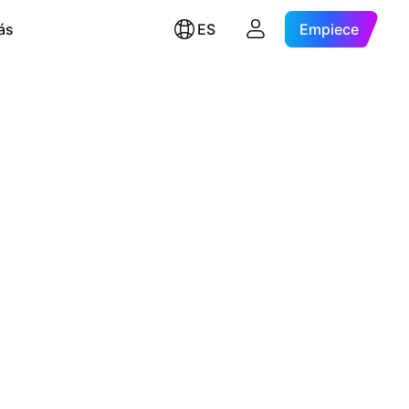
ás
ES
Empiece