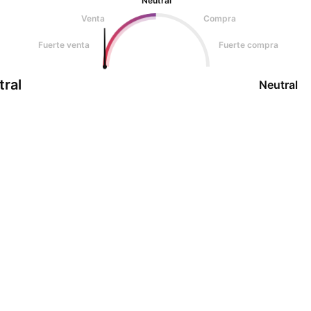
Neutral
Venta
Compra
Fuerte venta
Fuerte compra
tral
Neutral