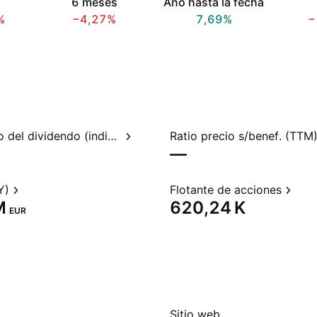
6 meses
Año hasta la fecha
%
−4,27%
7,69%
−
Rendimiento del dividendo (indicado)
Ratio precio s/benef. (TTM
—
Y)
Flotante de acciones
‬
‪620,24 K‬
EUR
Sitio web