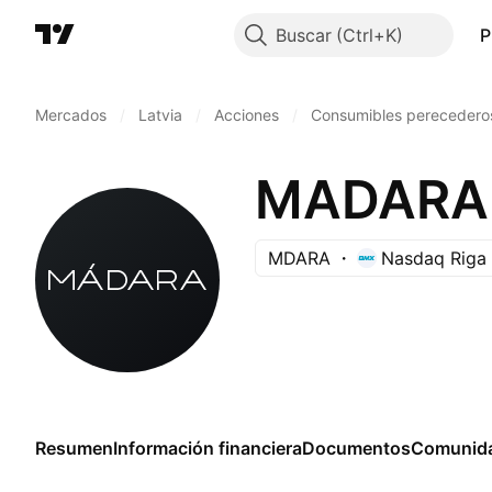
Buscar
P
Mercados
/
Latvia
/
Acciones
/
Consumibles perecedero
MADARA 
MDARA
Nasdaq Riga
Resumen
Información financiera
Documentos
Comunid