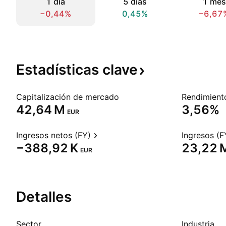
1 día
5 días
1 mes
−0,44%
0,45%
−6,67
Estadísticas
clave
Capitalización de mercado
‪42,64 M‬
3,56%
EUR
Ingresos netos (FY)
Ingresos (F
‪−388,92 K‬
‪23,22 M
EUR
Detalles
Sector
Industria