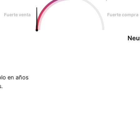
Fuerte venta
Fuerte compra
Neu
olo en años
s.