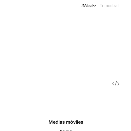
Anual
Más
Trimestral
Medias móviles