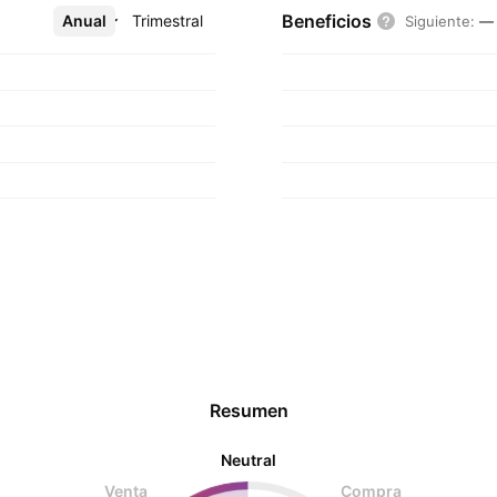
Beneficios
Anual
Más
Trimestral
Siguiente
:
—
Resumen
Neutral
Venta
Compra