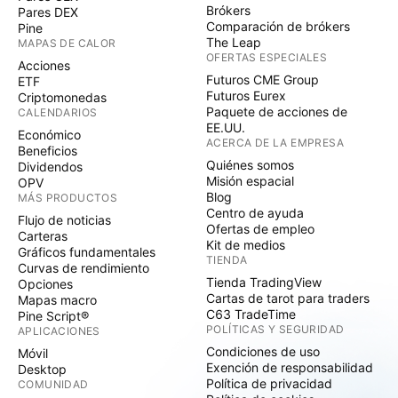
Brókers
Pares DEX
Comparación de brókers
Pine
The Leap
MAPAS DE CALOR
OFERTAS ESPECIALES
Acciones
Futuros CME Group
ETF
Futuros Eurex
Criptomonedas
Paquete de acciones de
CALENDARIOS
EE.UU.
Económico
ACERCA DE LA EMPRESA
Beneficios
Quiénes somos
Dividendos
Misión espacial
OPV
Blog
MÁS PRODUCTOS
Centro de ayuda
Flujo de noticias
Ofertas de empleo
Carteras
Kit de medios
Gráficos fundamentales
TIENDA
Curvas de rendimiento
Tienda TradingView
Opciones
Cartas de tarot para traders
Mapas macro
C63 TradeTime
Pine Script®
POLÍTICAS Y SEGURIDAD
APLICACIONES
Condiciones de uso
Móvil
Exención de responsabilidad
Desktop
Política de privacidad
COMUNIDAD