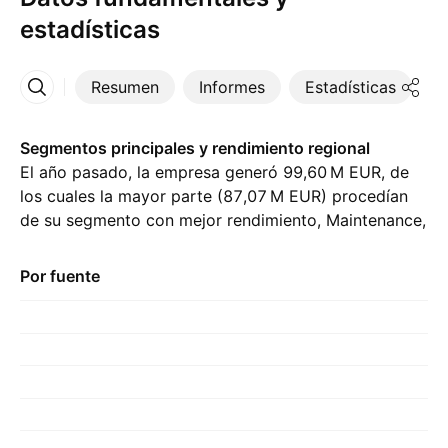
estadísticas
Resumen
Informes
Estadísticas
D
Más
Segmentos principales y rendimiento regional
El año pasado, la empresa generó ‪99,60 M‬ EUR, de
los cuales la mayor parte (‪87,07 M‬ EUR) procedían
de su segmento con mejor rendimiento, Maintenance,
en comparación con ‪75,72 M‬ EUR del año previo. La
mayor contribución provino de Finlandia,
Por fuente
representando ‪94,57 M‬ EUR el año pasado., con
‪87,46 M‬ EUR del año anterior.