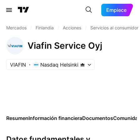
Empiece
Mercados
/
Finlandia
/
Acciones
/
Servicios al consumidor
Viafin Service Oyj
VIAFIN
Nasdaq Helsinki
Resumen
Información financiera
Documentos
Comunida
Datos fundamentales y