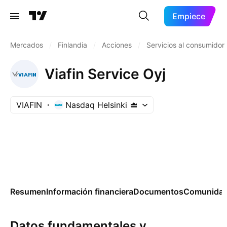
Empiece
Mercados
/
Finlandia
/
Acciones
/
Servicios al consumidor
Viafin Service Oyj
VIAFIN
Nasdaq Helsinki
Resumen
Información financiera
Documentos
Comunida
Datos fundamentales y