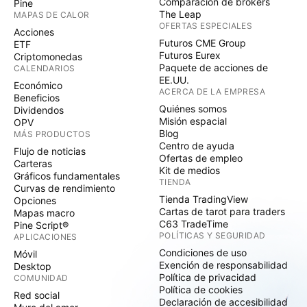
Comparación de brókers
Pine
The Leap
MAPAS DE CALOR
OFERTAS ESPECIALES
Acciones
Futuros CME Group
ETF
Futuros Eurex
Criptomonedas
Paquete de acciones de
CALENDARIOS
EE.UU.
Económico
ACERCA DE LA EMPRESA
Beneficios
Quiénes somos
Dividendos
Misión espacial
OPV
Blog
MÁS PRODUCTOS
Centro de ayuda
Flujo de noticias
Ofertas de empleo
Carteras
Kit de medios
Gráficos fundamentales
TIENDA
Curvas de rendimiento
Tienda TradingView
Opciones
Cartas de tarot para traders
Mapas macro
C63 TradeTime
Pine Script®
POLÍTICAS Y SEGURIDAD
APLICACIONES
Condiciones de uso
Móvil
Exención de responsabilidad
Desktop
Política de privacidad
COMUNIDAD
Política de cookies
Red social
Declaración de accesibilidad