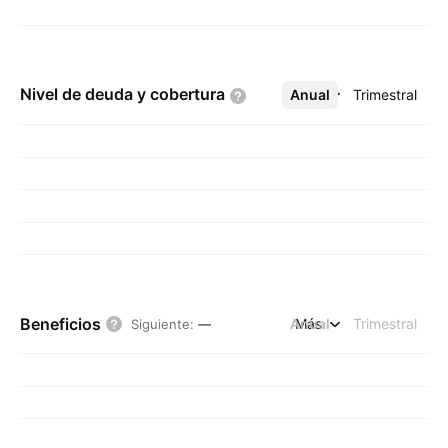
Nivel de deuda y
cobertura
Anual
Más
Trimestral
Beneficios
Anual
Más
Trimestral
Siguiente
:
—