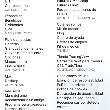
Futuros CME Group
ETF
Futuros Eurex
Criptomonedas
Paquete de acciones de
CALENDARIOS
EE.UU.
Económico
ACERCA DE LA EMPRESA
Beneficios
Quiénes somos
Dividendos
Misión espacial
OPV
Blog
MÁS PRODUCTOS
Centro de ayuda
Flujo de noticias
Ofertas de empleo
Carteras
Kit de medios
Gráficos fundamentales
TIENDA
Curvas de rendimiento
Tienda TradingView
Opciones
Cartas de tarot para traders
Mapas macro
C63 TradeTime
Pine Script®
POLÍTICAS Y SEGURIDAD
APLICACIONES
Condiciones de uso
Móvil
Exención de responsabilidad
Desktop
Política de privacidad
COMUNIDAD
Política de cookies
Red social
Declaración de accesibilidad
Muro del amor
Consejos de seguridad
Recomendar a un amigo
Recompensas por detectar
Programa para creadores
errores
Normas internas