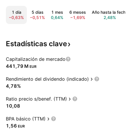
1 día
5 días
1 mes
6 meses
Año hasta la fecha
−0,63%
−0,51%
0,64%
−1,69%
2,48%
Estadísticas
clave
Capitalización de mercado
‪441,79 M‬
EUR
Rendimiento del dividendo (indicado)
4,78%
Ratio precio s/benef. (TTM)
10,08
BPA básico (TTM)
1,56
EUR