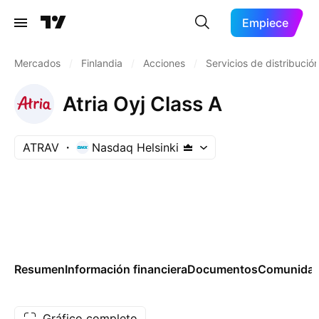
Empiece
Mercados
/
Finlandia
/
Acciones
/
Servicios de distribució
Atria Oyj Class A
ATRAV
Nasdaq Helsinki
Resumen
Información financiera
Documentos
Comunida
Gráfico completo