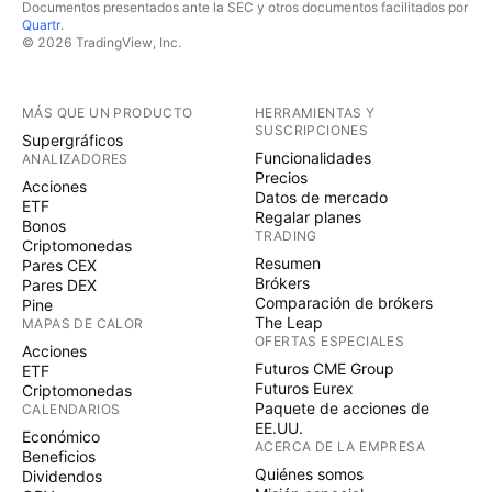
Documentos presentados ante la SEC y otros documentos facilitados por
Quartr
.
© 2026 TradingView, Inc.
MÁS QUE UN PRODUCTO
HERRAMIENTAS Y
SUSCRIPCIONES
Supergráficos
Funcionalidades
ANALIZADORES
Precios
Acciones
Datos de mercado
ETF
Regalar planes
Bonos
TRADING
Criptomonedas
Resumen
Pares CEX
Brókers
Pares DEX
Comparación de brókers
Pine
The Leap
MAPAS DE CALOR
OFERTAS ESPECIALES
Acciones
Futuros CME Group
ETF
Futuros Eurex
Criptomonedas
Paquete de acciones de
CALENDARIOS
EE.UU.
Económico
ACERCA DE LA EMPRESA
Beneficios
Quiénes somos
Dividendos