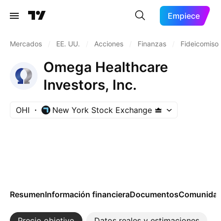
Empiece
Mercados
/
EE. UU.
/
Acciones
/
Finanzas
/
Fideicomisos
Omega Healthcare
Investors, Inc.
OHI
New York Stock Exchange
Resumen
Información financiera
Documentos
Comunida
Precio objetivo
Datos reales y estimaciones