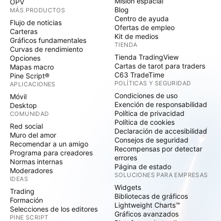
Misión espacial
OPV
Blog
MÁS PRODUCTOS
Centro de ayuda
Flujo de noticias
Ofertas de empleo
Carteras
Kit de medios
Gráficos fundamentales
TIENDA
Curvas de rendimiento
Tienda TradingView
Opciones
Cartas de tarot para traders
Mapas macro
C63 TradeTime
Pine Script®
POLÍTICAS Y SEGURIDAD
APLICACIONES
Condiciones de uso
Móvil
Exención de responsabilidad
Desktop
Política de privacidad
COMUNIDAD
Política de cookies
Red social
Declaración de accesibilidad
Muro del amor
Consejos de seguridad
Recomendar a un amigo
Recompensas por detectar
Programa para creadores
errores
Normas internas
Página de estado
Moderadores
SOLUCIONES PARA EMPRESAS
IDEAS
Widgets
Trading
Bibliotecas de gráficos
Formación
Lightweight Charts™
Selecciones de los editores
Gráficos avanzados
PINE SCRIPT