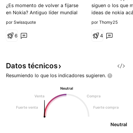
¿Es momento de volver a fijarse
siguen o los que m
en Nokia? Antiguo líder mundial
ideas de nokia acá
de la telefonía móvil, la compañía
view. les dejo alg
por Swissquote
por Thomy25
sufrió un fuerte desplome
información prime
bursátil con la llegada de los
empresa actualmen
6
4
primeros smartphones,
de mi amigo Claud
especialmente los de Apple. Tras
proveedor global 
permanecer cerca de sus
infraestructura de
mínimos durante casi 14 años,
(redes fijas, móvil
Datos
técnicos
entre 2012 y 2026, la acción de
transporte), po
Resumiendo lo que los indicadores
sugieren.
No
Neutral
Venta
Compra
Fuerte venta
Fuerte compra
Neutral