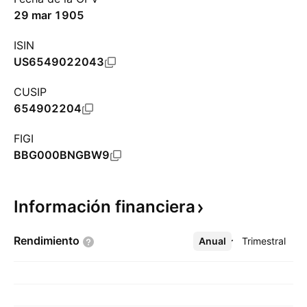
29 mar 1905
ISIN
US6549022043
CUSIP
654902204
FIGI
BBG000BNGBW9
Información
financiera
Rendimiento
Anual
Más
Trimestral