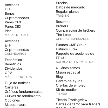
Precios
Acciones
Datos de mercado
ETF
Regalar planes
Bonos
TRADING
Criptomonedas
Resumen
Pares CEX
Brókers
Pares DEX
Comparación de brókers
Pine
The Leap
MAPAS DE CALOR
OFERTAS ESPECIALES
Acciones
Futuros CME Group
ETF
Futuros Eurex
Criptomonedas
Paquete de acciones de
CALENDARIOS
EE.UU.
Económico
ACERCA DE LA EMPRESA
Beneficios
Quiénes somos
Dividendos
Misión espacial
OPV
Blog
MÁS PRODUCTOS
Centro de ayuda
Flujo de noticias
Ofertas de empleo
Carteras
Kit de medios
Gráficos fundamentales
TIENDA
Curvas de rendimiento
Tienda TradingView
Opciones
Cartas de tarot para traders
Mapas macro