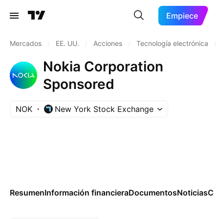
Empiece
Mercados
/
EE. UU.
/
Acciones
/
Tecnología electrónica
/
Nokia Corporation
Sponsored
NOK
New York Stock Exchange
Resumen
Información financiera
Documentos
Noticias
Co