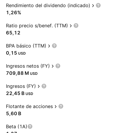
Rendimiento del dividendo (indicado)
1,26%
Ratio precio s/benef. (TTM)
65,12
BPA básico (TTM)
0,15
USD
Ingresos netos (FY)
‪709,88 M‬
USD
Ingresos (FY)
‪22,45 B‬
USD
Flotante de acciones
‪5,60 B‬
Beta (1A)