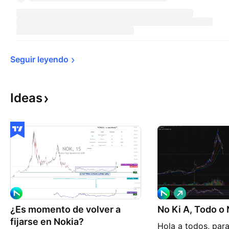
Seguir 
leyendo
Ideas
L
a
¿Es momento de volver a
No Ki A, Todo o
r
g
fijarse en Nokia?
Hola a todos, par
o