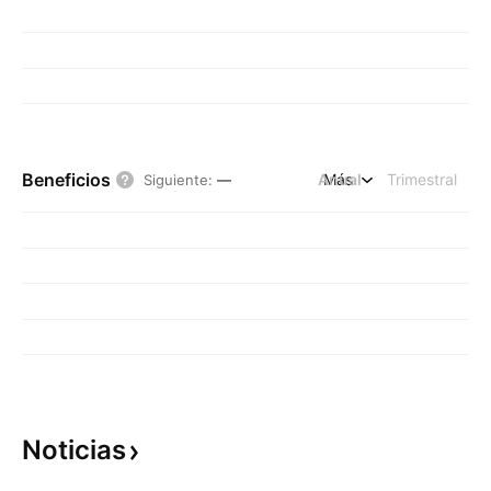
Beneficios
Anual
Más
Trimestral
Siguiente
:
—
Noticias