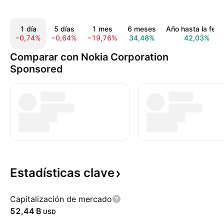
1 día
5 días
1 mes
6 meses
Año hasta la fec
−0,74%
−0,64%
−19,76%
34,48%
42,03%
Comparar con Nokia Corporation
Sponsored
Estadísticas
clave
Capitalización de mercado
‪52,44 B‬
USD