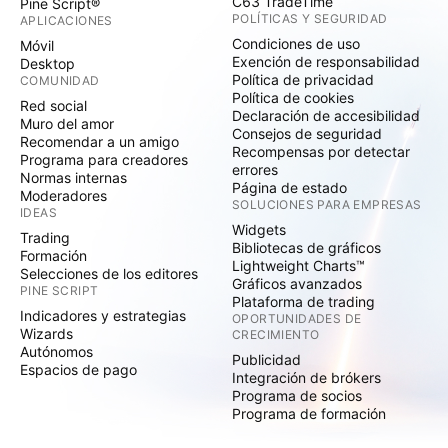
C63 TradeTime
Pine Script®
POLÍTICAS Y SEGURIDAD
APLICACIONES
Condiciones de uso
Móvil
Exención de responsabilidad
Desktop
Política de privacidad
COMUNIDAD
Política de cookies
Red social
Declaración de accesibilidad
Muro del amor
Consejos de seguridad
Recomendar a un amigo
Recompensas por detectar
Programa para creadores
errores
Normas internas
Página de estado
Moderadores
SOLUCIONES PARA EMPRESAS
IDEAS
Widgets
Trading
Bibliotecas de gráficos
Formación
Lightweight Charts™
Selecciones de los editores
Gráficos avanzados
PINE SCRIPT
Plataforma de trading
Indicadores y estrategias
OPORTUNIDADES DE
Wizards
CRECIMIENTO
Autónomos
Publicidad
Espacios de pago
Integración de brókers
Programa de socios
Programa de formación