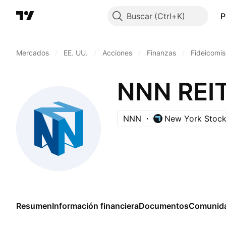
Buscar
P
Mercados
/
EE. UU.
/
Acciones
/
Finanzas
/
Fideicomis
NNN REIT,
NNN
New York Stoc
Resumen
Información financiera
Documentos
Comunid