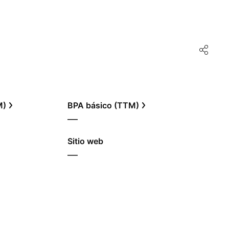
M)
BPA básico (TTM)
—
Sitio web
—