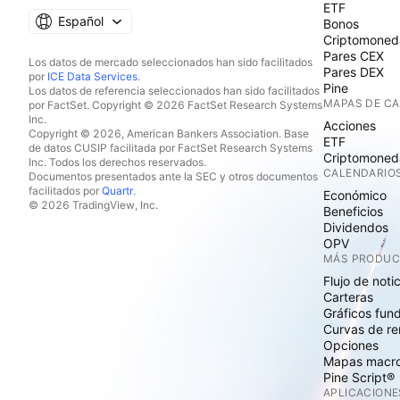
ETF
Español
Bonos
Criptomoned
Pares CEX
Los datos de mercado seleccionados han sido facilitados
Pares DEX
por
ICE Data Services
.
Pine
Los datos de referencia seleccionados han sido facilitados
MAPAS DE C
por FactSet. Copyright © 2026 FactSet Research Systems
Inc.
Acciones
Copyright © 2026, American Bankers Association. Base
ETF
de datos CUSIP facilitada por FactSet Research Systems
Criptomoned
Inc. Todos los derechos reservados.
CALENDARIO
Documentos presentados ante la SEC y otros documentos
facilitados por
Quartr
.
Económico
© 2026 TradingView, Inc.
Beneficios
Dividendos
OPV
MÁS PRODU
Flujo de noti
Carteras
Gráficos fun
Curvas de re
Opciones
Mapas macr
Pine Script®
APLICACIONE