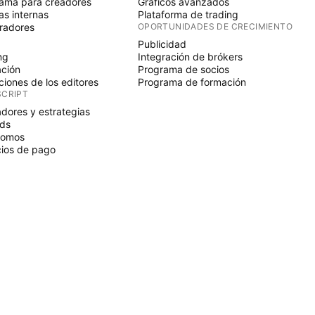
ama para creadores
Gráficos avanzados
s internas
Plataforma de trading
radores
OPORTUNIDADES DE CRECIMIENTO
Publicidad
ng
Integración de brókers
ción
Programa de socios
ciones de los editores
Programa de formación
SCRIPT
adores y estrategias
ds
nomos
ios de pago