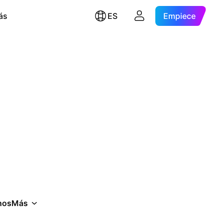
ás
ES
Empiece
nos
Más