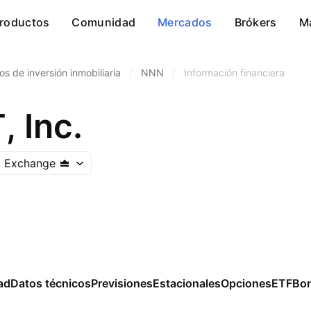
roductos
Comunidad
Mercados
Brókers
M
os de inversión inmobiliaria
/
NNN
/
Información financiera
 Inc.
k Exchange
ad
Datos técnicos
Previsiones
Estacionales
Opciones
ETF
Bo