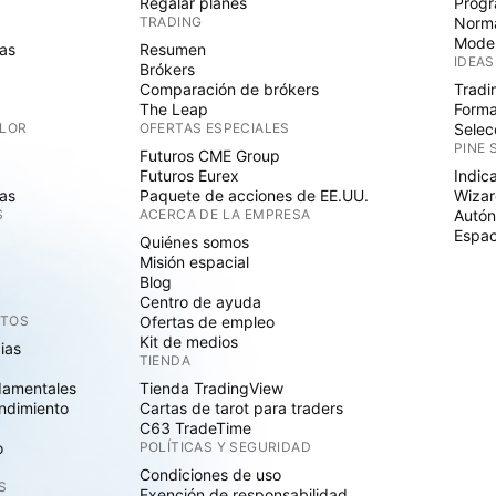
Regalar planes
Progr
TRADING
Norma
Mode
as
Resumen
IDEAS
Brókers
Comparación de brókers
Tradi
The Leap
Forma
ALOR
OFERTAS ESPECIALES
Selec
PINE 
Futuros CME Group
Futuros Eurex
Indic
as
Paquete de acciones de EE.UU.
Wizar
S
ACERCA DE LA EMPRESA
Autó
Espac
Quiénes somos
Misión espacial
Blog
Centro de ayuda
CTOS
Ofertas de empleo
Kit de medios
cias
TIENDA
damentales
Tienda TradingView
ndimiento
Cartas de tarot para traders
C63 TradeTime
o
POLÍTICAS Y SEGURIDAD
Condiciones de uso
S
Exención de responsabilidad