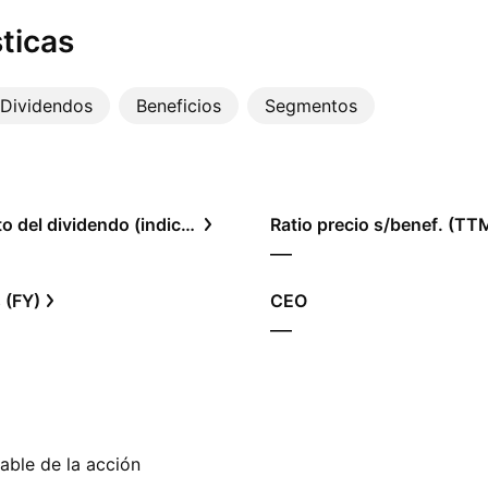
ticas
Dividendos
Beneficios
Segmentos
Rendimiento del dividendo (indicado)
Ratio precio s/benef. (TT
—
 (FY)
CEO
—
able de la acción