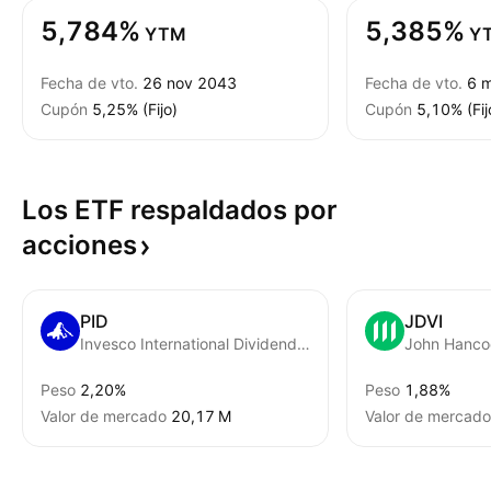
5,784%
5,385%
YTM
Y
Fecha de vto.
26 nov 2043
Fecha de vto.
6 
Cupón
5,25% (Fijo)
Cupón
5,10% (Fij
Los ETF respaldados por
acciones
PID
JDVI
Invesco International Dividend Achievers ETF
Peso
2,20%
Peso
1,88%
Valor de mercado
‪20,17 M‬
Valor de mercado