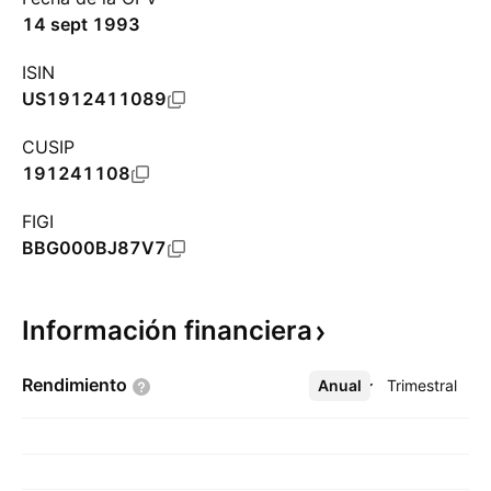
14 sept 1993
ISIN
US1912411089
CUSIP
191241108
FIGI
BBG000BJ87V7
Información
financiera
Rendimiento
Anual
Más
Trimestral