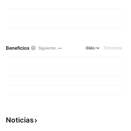
Beneficios
Anual
Más
Trimestral
Siguiente
:
—
Noticias