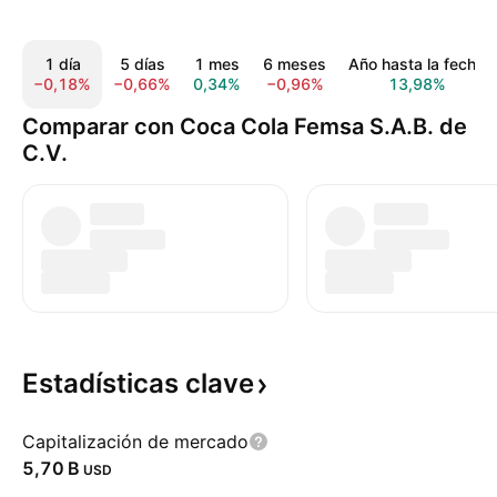
1 día
5 días
1 mes
6 meses
Año hasta la fecha
−0,18%
−0,66%
0,34%
−0,96%
13,98%
Comparar con Coca Cola Femsa S.A.B. de
C.V.
Estadísticas
clave
Capitalización de mercado
‪5,70 B‬
USD