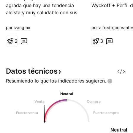
agrada que hay una tendencia
Wyckoff + Perfil 
alcista y muy saludable con sus
respectivos retrocesos para
poder romper máximos
por ivangmx
por alfredo_cervant
históricos. Considerando el
crecimiento y transformación de
2
3
la empresa, me gusta para hacer
compras en este 2025 y esperar
un target para 2026 rompiendo
nuevame
Datos
técnicos
Resumiendo lo que los indicadores
sugieren.
Neutral
Venta
Compra
Fuerte venta
Fuerte compra
Neutral