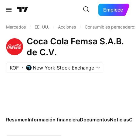
Empiece
Mercados
/
EE. UU.
/
Acciones
/
Consumibles perecedero
Coca Cola Femsa S.A.B.
de C.V.
KOF
New York Stock Exchange
Resumen
Información financiera
Documentos
Noticias
Co