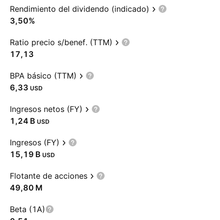
Rendimiento del dividendo (indicado)
3,50%
Ratio precio s/benef. (TTM)
17,13
BPA básico (TTM)
6,33
USD
Ingresos netos (FY)
‪1,24 B‬
USD
Ingresos (FY)
‪15,19 B‬
USD
Flotante de acciones
‪49,80 M‬
Beta (1A)