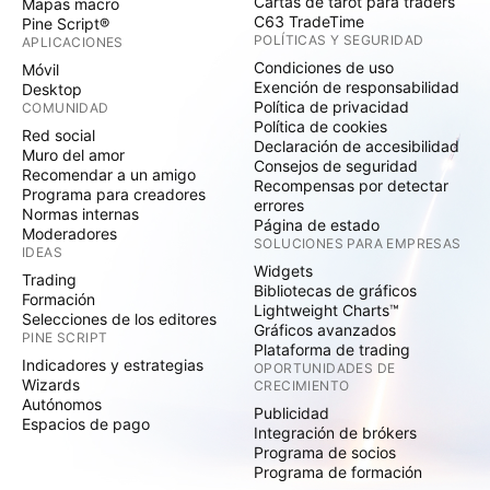
Cartas de tarot para traders
Mapas macro
C63 TradeTime
Pine Script®
POLÍTICAS Y SEGURIDAD
APLICACIONES
Condiciones de uso
Móvil
Exención de responsabilidad
Desktop
Política de privacidad
COMUNIDAD
Política de cookies
Red social
Declaración de accesibilidad
Muro del amor
Consejos de seguridad
Recomendar a un amigo
Recompensas por detectar
Programa para creadores
errores
Normas internas
Página de estado
Moderadores
SOLUCIONES PARA EMPRESAS
IDEAS
Widgets
Trading
Bibliotecas de gráficos
Formación
Lightweight Charts™
Selecciones de los editores
Gráficos avanzados
PINE SCRIPT
Plataforma de trading
Indicadores y estrategias
OPORTUNIDADES DE
Wizards
CRECIMIENTO
Autónomos
Publicidad
Espacios de pago
Integración de brókers
Programa de socios
Programa de formación