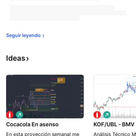
Seguir 
leyendo
Ideas
L
L
a
a
Cocacola En asenso
r
KOF/UBL - BMV
r
g
g
En esta proyección semanal me
Análisis Técnico 
o
o