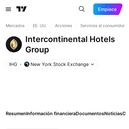
Empiece
Mercados
/
EE. UU.
/
Acciones
/
Servicios al consumidor
Intercontinental Hotels
Group
IHG
New York Stock Exchange
Resumen
Información financiera
Documentos
Noticias
Co