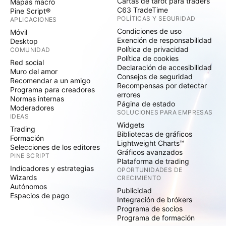
Cartas de tarot para traders
Mapas macro
C63 TradeTime
Pine Script®
POLÍTICAS Y SEGURIDAD
APLICACIONES
Condiciones de uso
Móvil
Exención de responsabilidad
Desktop
Política de privacidad
COMUNIDAD
Política de cookies
Red social
Declaración de accesibilidad
Muro del amor
Consejos de seguridad
Recomendar a un amigo
Recompensas por detectar
Programa para creadores
errores
Normas internas
Página de estado
Moderadores
SOLUCIONES PARA EMPRESAS
IDEAS
Widgets
Trading
Bibliotecas de gráficos
Formación
Lightweight Charts™
Selecciones de los editores
Gráficos avanzados
PINE SCRIPT
Plataforma de trading
Indicadores y estrategias
OPORTUNIDADES DE
Wizards
CRECIMIENTO
Autónomos
Publicidad
Espacios de pago
Integración de brókers
Programa de socios
Programa de formación