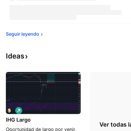
Seguir 
leyendo
Ideas
L
a
IHG Largo
r
Ver todas l
g
Oportunidad de largo por venir,
o