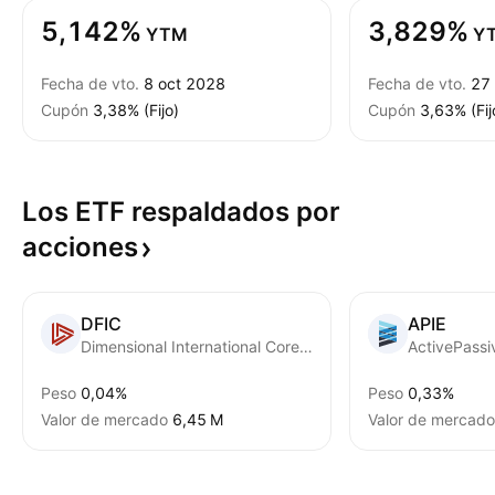
5,142%
3,829%
YTM
Y
Fecha de vto.
8 oct 2028
Fecha de vto.
27
Cupón
3,38% (Fijo)
Cupón
3,63% (Fij
Los ETF respaldados por
acciones
DFIC
APIE
Dimensional International Core Equity 2 ETF
Peso
0,04%
Peso
0,33%
Valor de mercado
‪6,45 M‬
Valor de mercado