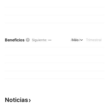
Beneficios
Anual
Más
Trimestral
Siguiente
:
—
Noticias