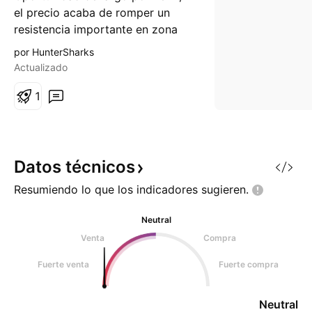
el precio acaba de romper un
resistencia importante en zona
de máximos y posiblemente se
por HunterSharks
dirige a su máximo histórico, ya
Actualizado
ha tocado este canal lateral
anteriormente, espero un
1
pullback que me de entrada para
ir en largo en la zona de los 49
altos -50 altos, además el
Datos
técnicos
Resumiendo lo que los indicadores
sugieren.
Neutral
Venta
Compra
Fuerte venta
Fuerte compra
Neutral