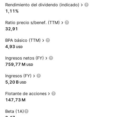
Rendimiento del dividendo (indicado)
1,11%
Ratio precio s/benef. (TTM)
32,91
BPA básico (TTM)
4,93
USD
Ingresos netos (FY)
‪759,77 M‬
USD
Ingresos (FY)
‪5,20 B‬
USD
Flotante de acciones
‪147,73 M‬
Beta (1A)