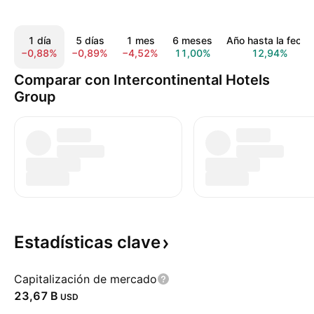
1 día
5 días
1 mes
6 meses
Año hasta la fecha
−0,88%
−0,89%
−4,52%
11,00%
12,94%
Comparar con Intercontinental Hotels
Group
Estadísticas
clave
Capitalización de mercado
‪23,67 B‬
USD