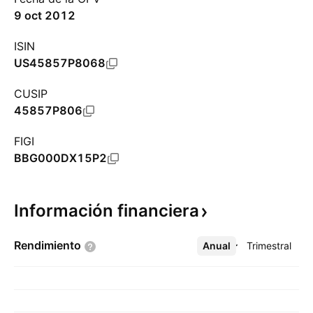
9 oct 2012
ISIN
US45857P8068
CUSIP
45857P806
FIGI
BBG000DX15P2
Información
financiera
Rendimiento
Anual
Más
Trimestral