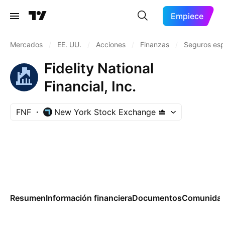
Empiece
Mercados
/
EE. UU.
/
Acciones
/
Finanzas
/
Seguros esp
Fidelity National
Financial, Inc.
FNF
New York Stock Exchange
Resumen
Información financiera
Documentos
Comunida