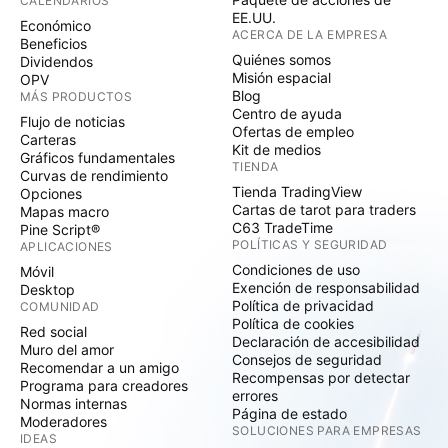
CALENDARIOS
EE.UU.
Económico
ACERCA DE LA EMPRESA
Beneficios
Quiénes somos
Dividendos
Misión espacial
OPV
Blog
MÁS PRODUCTOS
Centro de ayuda
Flujo de noticias
Ofertas de empleo
Carteras
Kit de medios
Gráficos fundamentales
TIENDA
Curvas de rendimiento
Tienda TradingView
Opciones
Cartas de tarot para traders
Mapas macro
C63 TradeTime
Pine Script®
POLÍTICAS Y SEGURIDAD
APLICACIONES
Condiciones de uso
Móvil
Exención de responsabilidad
Desktop
Política de privacidad
COMUNIDAD
Política de cookies
Red social
Declaración de accesibilidad
Muro del amor
Consejos de seguridad
Recomendar a un amigo
Recompensas por detectar
Programa para creadores
errores
Normas internas
Página de estado
Moderadores
SOLUCIONES PARA EMPRESAS
IDEAS