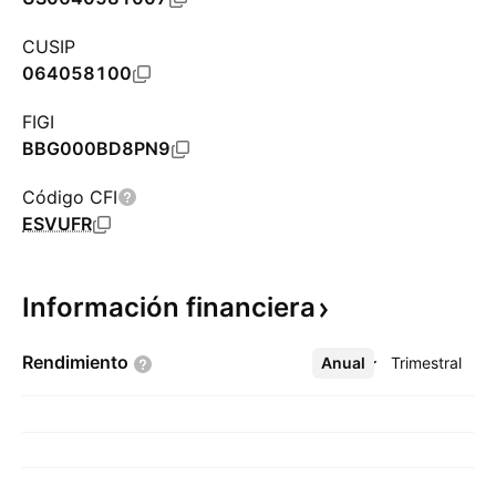
CUSIP
064058100
FIGI
BBG000BD8PN9
Código CFI
ESVUFR
Información
financiera
Rendimiento
Anual
Más
Trimestral