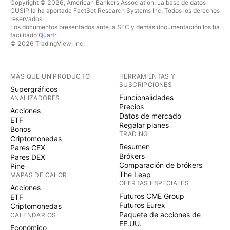
Copyright © 2026, American Bankers Association. La base de datos
CUSIP la ha aportada FactSet Research Systems Inc. Todos los derechos
reservados.
Los documentos presentados ante la SEC y demás documentación los ha
facilitado
Quartr
.
© 2026 TradingView, Inc.
MÁS QUE UN PRODUCTO
HERRAMIENTAS Y
SUSCRIPCIONES
Supergráficos
Funcionalidades
ANALIZADORES
Precios
Acciones
Datos de mercado
ETF
Regalar planes
Bonos
TRADING
Criptomonedas
Resumen
Pares CEX
Brókers
Pares DEX
Comparación de brókers
Pine
The Leap
MAPAS DE CALOR
OFERTAS ESPECIALES
Acciones
Futuros CME Group
ETF
Futuros Eurex
Criptomonedas
Paquete de acciones de
CALENDARIOS
EE.UU.
Económico