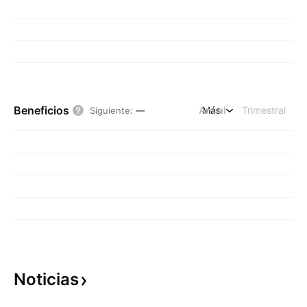
Beneficios
Anual
Más
Trimestral
Siguiente
:
—
Noticias