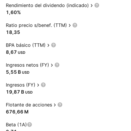
Rendimiento del dividendo (indicado)
1,60%
Ratio precio s/benef. (TTM)
18,35
BPA básico (TTM)
8,67
USD
Ingresos netos (FY)
‪5,55 B‬
USD
Ingresos (FY)
‪19,87 B‬
USD
Flotante de acciones
‪676,66 M‬
Beta (1A)