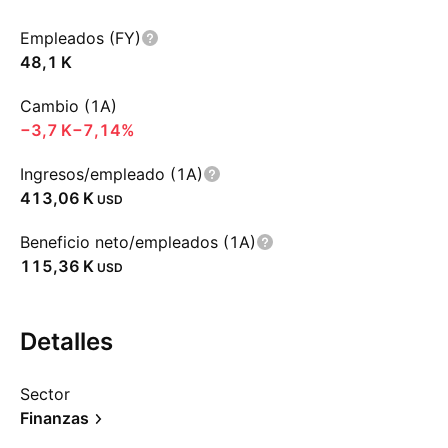
Empleados (FY)
‪48,1 K‬
Cambio (1A)
‪−3,7 K‬
−7,14%
Ingresos/empleado (1A)
‪413,06 K‬
USD
Beneficio neto/empleados (1A)
‪115,36 K‬
USD
Detalles
Sector
Finanzas