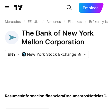
Empiece
Mercados
/
EE. UU.
/
Acciones
/
Finanzas
/
Brókers y ba
The Bank of New York
Mellon Corporation
BNY
New York Stock Exchange
Resumen
Información financiera
Documentos
Noticias
Co