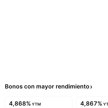
Bonos con mayor
rendimiento
4,868%
4,867%
YTM
Y