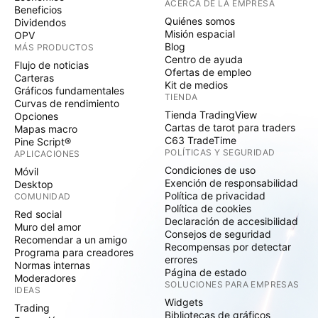
ACERCA DE LA EMPRESA
Beneficios
Quiénes somos
Dividendos
Misión espacial
OPV
Blog
MÁS PRODUCTOS
Centro de ayuda
Flujo de noticias
Ofertas de empleo
Carteras
Kit de medios
Gráficos fundamentales
TIENDA
Curvas de rendimiento
Tienda TradingView
Opciones
Cartas de tarot para traders
Mapas macro
C63 TradeTime
Pine Script®
POLÍTICAS Y SEGURIDAD
APLICACIONES
Condiciones de uso
Móvil
Exención de responsabilidad
Desktop
Política de privacidad
COMUNIDAD
Política de cookies
Red social
Declaración de accesibilidad
Muro del amor
Consejos de seguridad
Recomendar a un amigo
Recompensas por detectar
Programa para creadores
errores
Normas internas
Página de estado
Moderadores
SOLUCIONES PARA EMPRESAS
IDEAS
Widgets
Trading
Bibliotecas de gráficos