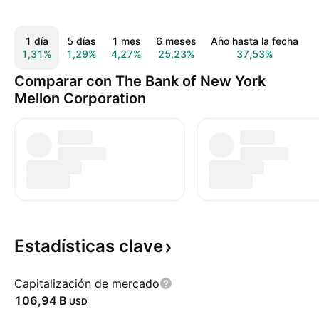
1 día
5 días
1 mes
6 meses
Año hasta la fecha
1,31%
1,29%
4,27%
25,23%
37,53%
5
Comparar con The Bank of New York
Mellon Corporation
Estadísticas
clave
Capitalización de mercado
‪106,94 B‬
USD