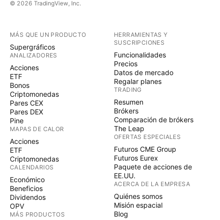
© 2026 TradingView, Inc.
MÁS QUE UN PRODUCTO
HERRAMIENTAS Y
SUSCRIPCIONES
Supergráficos
Funcionalidades
ANALIZADORES
Precios
Acciones
Datos de mercado
ETF
Regalar planes
Bonos
TRADING
Criptomonedas
Resumen
Pares CEX
Brókers
Pares DEX
Comparación de brókers
Pine
The Leap
MAPAS DE CALOR
OFERTAS ESPECIALES
Acciones
Futuros CME Group
ETF
Futuros Eurex
Criptomonedas
Paquete de acciones de
CALENDARIOS
EE.UU.
Económico
ACERCA DE LA EMPRESA
Beneficios
Quiénes somos
Dividendos
Misión espacial
OPV
Blog
MÁS PRODUCTOS