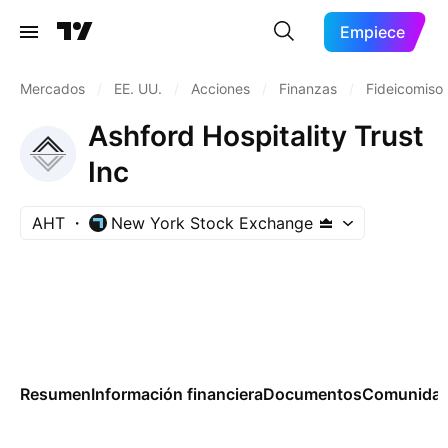
Empiece
Mercados
/
EE. UU.
/
Acciones
/
Finanzas
/
Fideicomisos
Ashford Hospitality Trust
Inc
AHT
New York Stock Exchange
Resumen
Información financiera
Documentos
Comunida