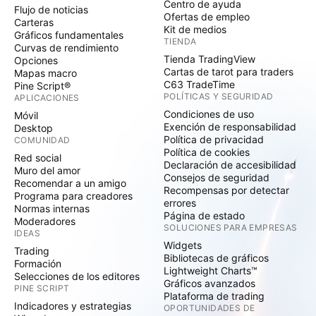
Centro de ayuda
Flujo de noticias
Ofertas de empleo
Carteras
Kit de medios
Gráficos fundamentales
TIENDA
Curvas de rendimiento
Tienda TradingView
Opciones
Cartas de tarot para traders
Mapas macro
C63 TradeTime
Pine Script®
POLÍTICAS Y SEGURIDAD
APLICACIONES
Condiciones de uso
Móvil
Exención de responsabilidad
Desktop
Política de privacidad
COMUNIDAD
Política de cookies
Red social
Declaración de accesibilidad
Muro del amor
Consejos de seguridad
Recomendar a un amigo
Recompensas por detectar
Programa para creadores
errores
Normas internas
Página de estado
Moderadores
SOLUCIONES PARA EMPRESAS
IDEAS
Widgets
Trading
Bibliotecas de gráficos
Formación
Lightweight Charts™
Selecciones de los editores
Gráficos avanzados
PINE SCRIPT
Plataforma de trading
Indicadores y estrategias
OPORTUNIDADES DE