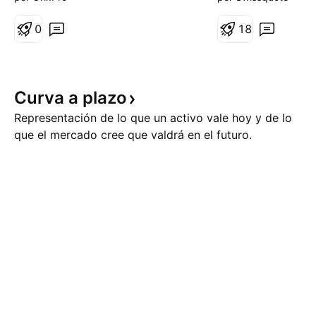
almacenamiento y logística de
prolongarse este 
exportación. 1. Estacionalidad:
terminará el primer
0
1
8
La "Shoulder Season" Estamos en
la guerra entre Es
plena temporada de transición.
Israel e Irán. El si
La demanda para calefacción de
del petróleo y el 
invierno ya terminó
con un simple bot
Curva a
plazo
lo que el deseq
Representación de lo que un activo vale hoy y de lo
que el mercado cree que valdrá en el futuro.