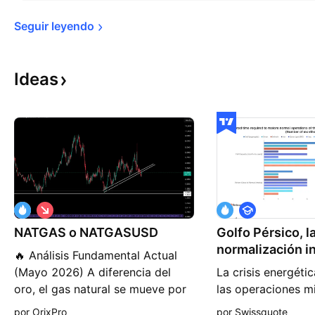
Seguir 
leyendo
Ideas
C
F
o
o
NATGAS o NATGASUSD
r
Golfo Pérsico, l
r
t
m
normalización in
🔥 Análisis Fundamental Actual
o
a
larga
c
(Mayo 2026) A diferencia del
La crisis energéti
i
oro, el gas natural se mueve por
las operaciones mi
ó
n
una combinación brutal de clima,
Oriente Medio pod
por OrixPro
por Swissquote