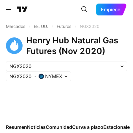
Empiece
Mercados
/
EE. UU.
/
Futuros
/
NGX2020
Henry Hub Natural Gas
Futures (Nov 2020)
NGX2020
NGX2020
NYMEX
Resumen
Noticias
Comunidad
Curva a plazo
Estacionales