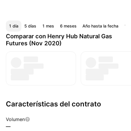
1 día
5 días
1 mes
6 meses
Año hasta la fecha
1 a
Comparar con Henry Hub Natural Gas
Futures (Nov 2020)
Características del contrato
Volumen
—