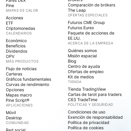
Pares DEX
Comparación de brókers
Pine
The Leap
MAPAS DE CALOR
OFERTAS ESPECIALES
Acciones
Futuros CME Group
ETF
Futuros Eurex
Criptomonedas
Paquete de acciones de
CALENDARIOS
EE.UU.
Económico
ACERCA DE LA EMPRESA
Beneficios
Quiénes somos
Dividendos
Misión espacial
OPV
Blog
MÁS PRODUCTOS
Centro de ayuda
Flujo de noticias
Ofertas de empleo
Carteras
Kit de medios
Gráficos fundamentales
TIENDA
Curvas de rendimiento
Tienda TradingView
Opciones
Cartas de tarot para traders
Mapas macro
C63 TradeTime
Pine Script®
POLÍTICAS Y SEGURIDAD
APLICACIONES
Condiciones de uso
Móvil
Exención de responsabilidad
Desktop
Política de privacidad
COMUNIDAD
Política de cookies
Red social