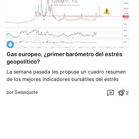
Gas europeo, ¿primer barómetro del estrés
geopolítico?
La semana pasada les propuse un cuadro resumen
de los mejores indicadores bursátiles del estrés
geopolítico para medir adecuadamente el riesgo
por Swissquote
2
sistémico vinculado a los acontecimientos en
Oriente Medio. Mercado de materias primas,
mercado de divisas, mercado de bonos, mercado
de acciones, indicadore