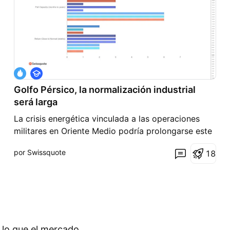
F
o
Golfo Pérsico, la normalización industrial
r
m
será larga
a
c
La crisis energética vinculada a las operaciones
i
militares en Oriente Medio podría prolongarse este
ó
n
año, ya que no terminará el primer día del fin de la
por Swissquote
1
8
guerra entre Estados Unidos, Israel e Irán. El
sistema industrial del petróleo y el gas no funciona
con un simple botón ON/OFF, por lo que el deseq
 lo que el mercado