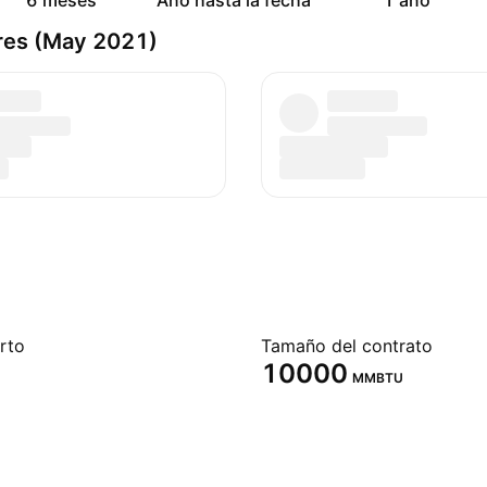
6 meses
Año hasta la fecha
1 año
res (May 2021)
erto
Tamaño del contrato
10000
MMBTU