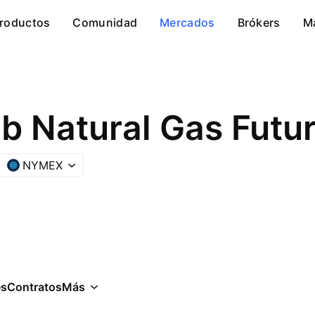
roductos
Comunidad
Mercados
Brókers
M
b Natural Gas Futu
NYMEX
es
Contratos
Más