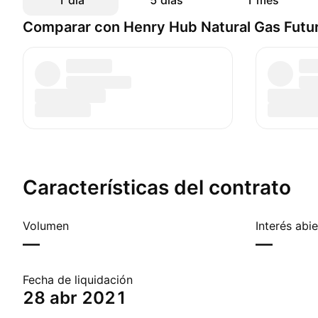
1 día
5 días
1 mes
Comparar con Henry Hub Natural Gas Futu
Características del contrato
Volumen
Interés abi
—
—
Fecha de liquidación
28 abr 2021