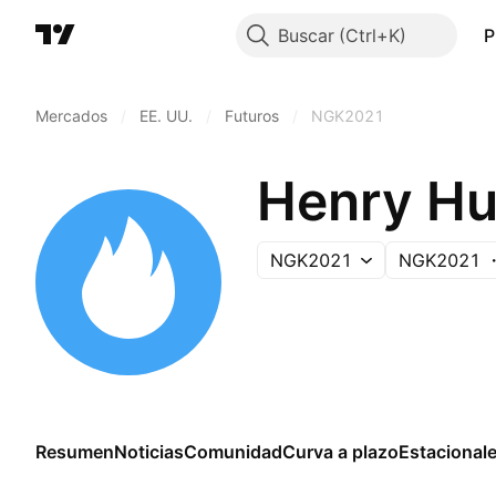
Buscar
P
Mercados
/
EE. UU.
/
Futuros
/
NGK2021
Henry Hu
NGK2021
NGK2021
Resumen
Noticias
Comunidad
Curva a plazo
Estacional