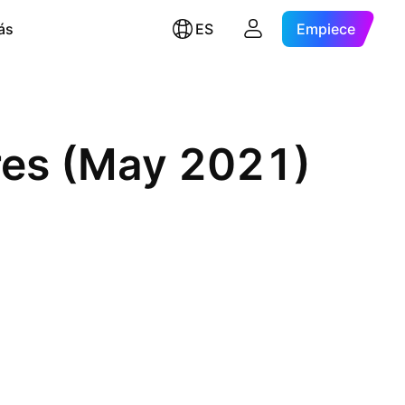
ás
ES
Empiece
res (May 2021)