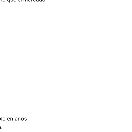
olo en años
s.