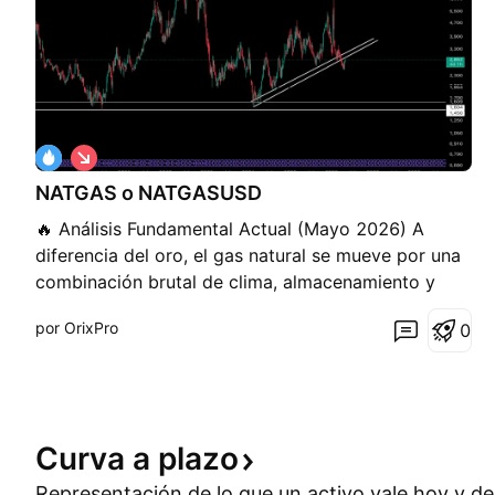
C
o
NATGAS o NATGASUSD
r
t
🔥 Análisis Fundamental Actual (Mayo 2026) A
o
diferencia del oro, el gas natural se mueve por una
combinación brutal de clima, almacenamiento y
logística de exportación. 1. Estacionalidad: La
por OrixPro
0
"Shoulder Season" Estamos en plena temporada de
transición. La demanda para calefacción de
invierno ya terminó
Curva a
plazo
Representación de lo que un activo vale hoy y de