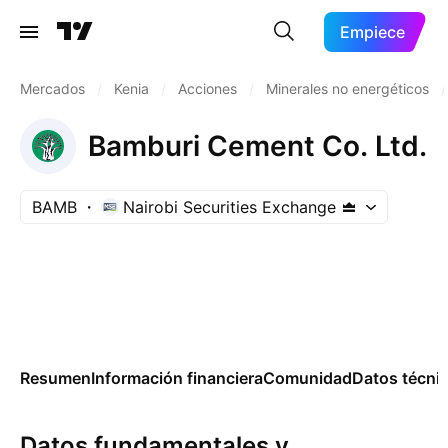
Empiece
Mercados
/
Kenia
/
Acciones
/
Minerales no energéticos
/
Bamburi Cement Co. Ltd.
BAMB
Nairobi Securities Exchange
Resumen
Información financiera
Comunidad
Datos técni
Datos fundamentales y