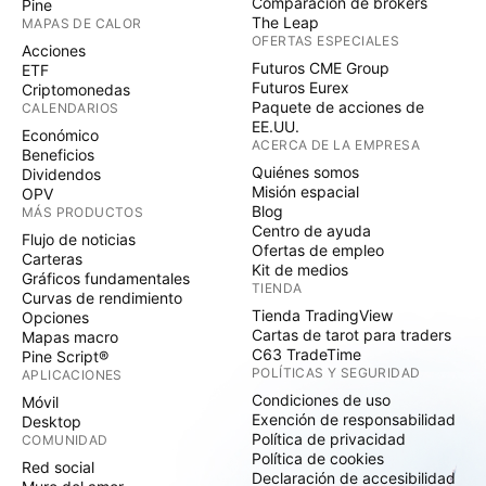
Comparación de brókers
Pine
The Leap
MAPAS DE CALOR
OFERTAS ESPECIALES
Acciones
Futuros CME Group
ETF
Futuros Eurex
Criptomonedas
Paquete de acciones de
CALENDARIOS
EE.UU.
Económico
ACERCA DE LA EMPRESA
Beneficios
Quiénes somos
Dividendos
Misión espacial
OPV
Blog
MÁS PRODUCTOS
Centro de ayuda
Flujo de noticias
Ofertas de empleo
Carteras
Kit de medios
Gráficos fundamentales
TIENDA
Curvas de rendimiento
Tienda TradingView
Opciones
Cartas de tarot para traders
Mapas macro
C63 TradeTime
Pine Script®
POLÍTICAS Y SEGURIDAD
APLICACIONES
Condiciones de uso
Móvil
Exención de responsabilidad
Desktop
Política de privacidad
COMUNIDAD
Política de cookies
Red social
Declaración de accesibilidad