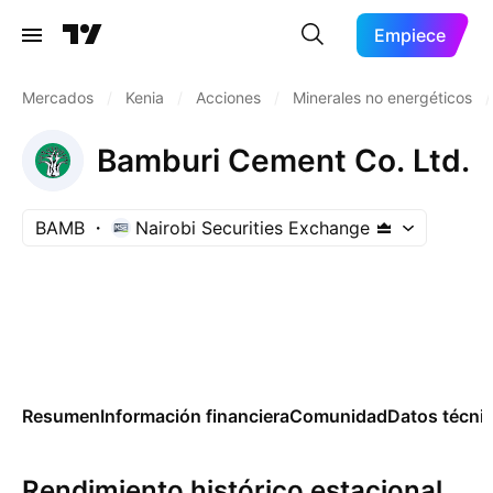
Empiece
Mercados
/
Kenia
/
Acciones
/
Minerales no energéticos
/
Bamburi Cement Co. Ltd.
BAMB
Nairobi Securities Exchange
Resumen
Información financiera
Comunidad
Datos técni
Rendimiento histórico estacional