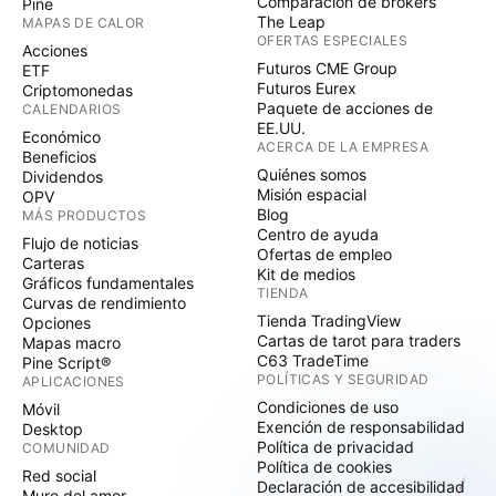
Comparación de brókers
Pine
The Leap
MAPAS DE CALOR
OFERTAS ESPECIALES
Acciones
Futuros CME Group
ETF
Futuros Eurex
Criptomonedas
Paquete de acciones de
CALENDARIOS
EE.UU.
Económico
ACERCA DE LA EMPRESA
Beneficios
Quiénes somos
Dividendos
Misión espacial
OPV
Blog
MÁS PRODUCTOS
Centro de ayuda
Flujo de noticias
Ofertas de empleo
Carteras
Kit de medios
Gráficos fundamentales
TIENDA
Curvas de rendimiento
Tienda TradingView
Opciones
Cartas de tarot para traders
Mapas macro
C63 TradeTime
Pine Script®
POLÍTICAS Y SEGURIDAD
APLICACIONES
Condiciones de uso
Móvil
Exención de responsabilidad
Desktop
Política de privacidad
COMUNIDAD
Política de cookies
Red social
Declaración de accesibilidad
Muro del amor