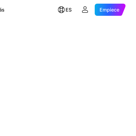
ás
ES
Empiece