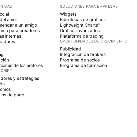
NIDAD
SOLUCIONES PARA EMPRESAS
ocial
Widgets
del amor
Bibliotecas de gráficos
endar a un amigo
Lightweight Charts™
ama para creadores
Gráficos avanzados
s internas
Plataforma de trading
radores
OPORTUNIDADES DE CRECIMIENTO
Publicidad
ng
Integración de brókers
ción
Programa de socios
ciones de los editores
Programa de formación
SCRIPT
adores y estrategias
ds
nomos
ios de pago