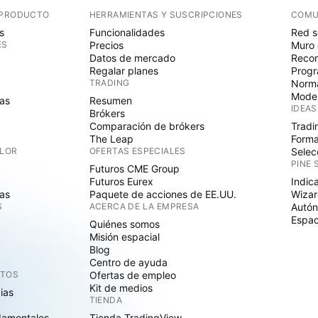
 PRODUCTO
HERRAMIENTAS Y SUSCRIPCIONES
COMU
s
Funcionalidades
Red s
ES
Precios
Muro 
Datos de mercado
Recom
Regalar planes
Progr
TRADING
Norma
Mode
as
Resumen
IDEAS
Brókers
Comparación de brókers
Tradi
The Leap
Forma
ALOR
OFERTAS ESPECIALES
Selec
PINE 
Futuros CME Group
Futuros Eurex
Indic
as
Paquete de acciones de EE.UU.
Wizar
S
ACERCA DE LA EMPRESA
Autó
Espac
Quiénes somos
Misión espacial
Blog
Centro de ayuda
CTOS
Ofertas de empleo
Kit de medios
cias
TIENDA
damentales
Tienda TradingView