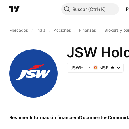
Buscar
P
Mercados
/
India
/
Acciones
/
Finanzas
/
Brókers y ba
JSW Hold
JSWHL
NSE
Resumen
Información financiera
Documentos
Comunid