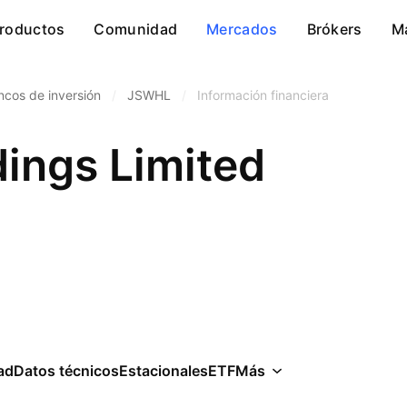
roductos
Comunidad
Mercados
Brókers
M
ncos de inversión
/
JSWHL
/
Información financiera
ings Limited
ad
Datos técnicos
Estacionales
ETF
Más