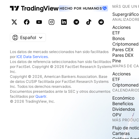
MÁS QUE UN
HECHO POR HUMANOS
Supergráfico
ANALIZADOR
Acciones
ETF
Español
Bonos
Criptomoned
Pares CEX
Los datos de mercado seleccionados han sido facilitados
Pares DEX
por
ICE Data Services
.
Pine
Los datos de referencia seleccionados han sido facilitados
MAPAS DE C
por FactSet. Copyright © 2026 FactSet Research Systems
Inc.
Acciones
Copyright © 2026, American Bankers Association. Base
ETF
de datos CUSIP facilitada por FactSet Research Systems
Criptomoned
Inc. Todos los derechos reservados.
CALENDARIO
Documentos presentados ante la SEC y otros documentos
facilitados por
Quartr
.
Económico
© 2026 TradingView, Inc.
Beneficios
Dividendos
OPV
MÁS PRODU
Flujo de noti
Carteras
Gráficos fun