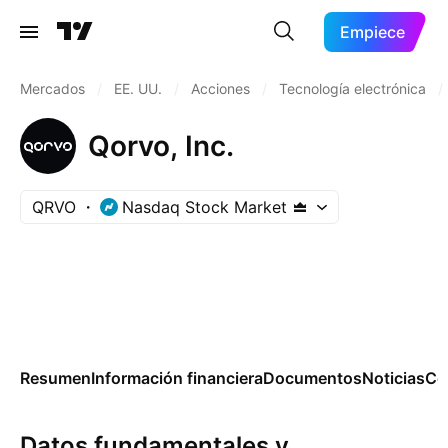
Empiece
Mercados
/
EE. UU.
/
Acciones
/
Tecnología electrónica
/
Qorvo, Inc.
QRVO
Nasdaq Stock Market
Resumen
Información financiera
Documentos
Noticias
Co
Datos fundamentales y