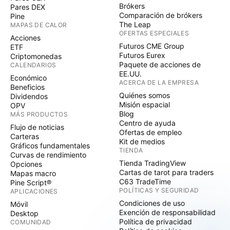
Brókers
Pares DEX
Comparación de brókers
Pine
The Leap
MAPAS DE CALOR
OFERTAS ESPECIALES
Acciones
Futuros CME Group
ETF
Futuros Eurex
Criptomonedas
Paquete de acciones de
CALENDARIOS
EE.UU.
Económico
ACERCA DE LA EMPRESA
Beneficios
Quiénes somos
Dividendos
Misión espacial
OPV
Blog
MÁS PRODUCTOS
Centro de ayuda
Flujo de noticias
Ofertas de empleo
Carteras
Kit de medios
Gráficos fundamentales
TIENDA
Curvas de rendimiento
Tienda TradingView
Opciones
Cartas de tarot para traders
Mapas macro
C63 TradeTime
Pine Script®
POLÍTICAS Y SEGURIDAD
APLICACIONES
Condiciones de uso
Móvil
Exención de responsabilidad
Desktop
Política de privacidad
COMUNIDAD