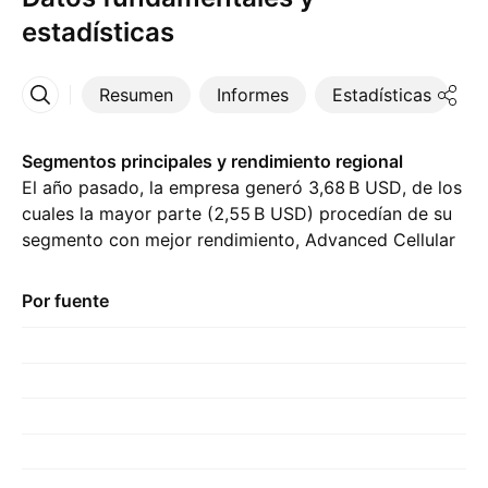
estadísticas
Resumen
Informes
Estadísticas
D
Más
Segmentos principales y rendimiento regional
El año pasado, la empresa generó ‪3,68 B‬ USD, de los
cuales la mayor parte (‪2,55 B‬ USD) procedían de su
segmento con mejor rendimiento, Advanced Cellular
Group, en comparación con ‪2,61 B‬ USD del año
previo. La mayor contribución provino de Estados
Por fuente
Unidos, representando ‪2,32 B‬ USD el año pasado.,
con ‪2,23 B‬ USD del año anterior.