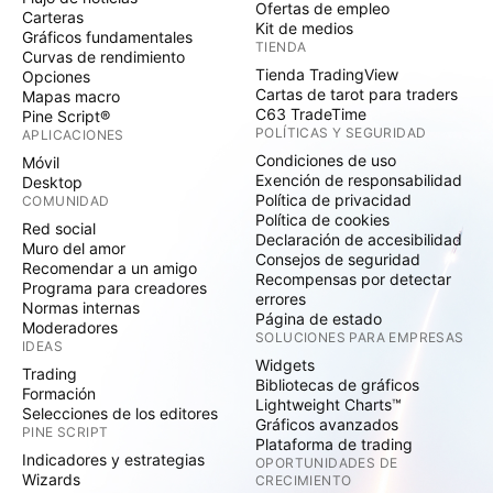
Ofertas de empleo
Carteras
Kit de medios
Gráficos fundamentales
TIENDA
Curvas de rendimiento
Tienda TradingView
Opciones
Cartas de tarot para traders
Mapas macro
C63 TradeTime
Pine Script®
POLÍTICAS Y SEGURIDAD
APLICACIONES
Condiciones de uso
Móvil
Exención de responsabilidad
Desktop
Política de privacidad
COMUNIDAD
Política de cookies
Red social
Declaración de accesibilidad
Muro del amor
Consejos de seguridad
Recomendar a un amigo
Recompensas por detectar
Programa para creadores
errores
Normas internas
Página de estado
Moderadores
SOLUCIONES PARA EMPRESAS
IDEAS
Widgets
Trading
Bibliotecas de gráficos
Formación
Lightweight Charts™
Selecciones de los editores
Gráficos avanzados
PINE SCRIPT
Plataforma de trading
Indicadores y estrategias
OPORTUNIDADES DE
Wizards
CRECIMIENTO