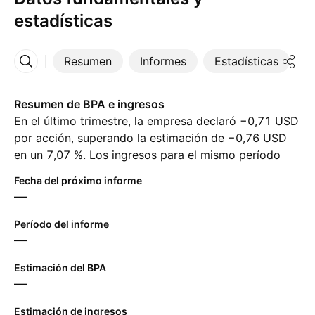
estadísticas
Resumen
Informes
Estadísticas
D
Más
Resumen de BPA e ingresos
En el último trimestre, la empresa declaró −0,71 USD
por acción, superando la estimación de −0,76 USD
en un 7,07 %. Los ingresos para el mismo período
alcanzaron ‪1,08 B‬ USD, a pesar de la estimación de
Fecha del próximo informe
‪1,02 B‬ USD. Para el próximo trimestre, los analistas
—
esperan −0,47 USD en ganancias por acción y ‪1,17 B‬
USD en ingresos.
Período del informe
—
Estimación del BPA
—
Estimación de ingresos