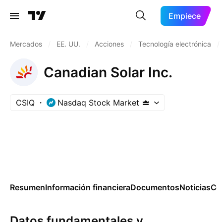
Empiece
Mercados
/
EE. UU.
/
Acciones
/
Tecnología electrónica
/
Canadian Solar Inc.
CSIQ
Nasdaq Stock Market
Resumen
Información financiera
Documentos
Noticias
Co
Datos fundamentales y