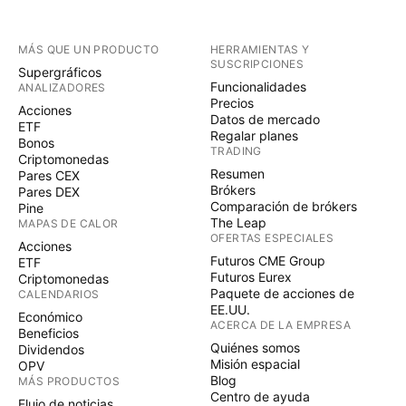
MÁS QUE UN PRODUCTO
HERRAMIENTAS Y
SUSCRIPCIONES
Supergráficos
Funcionalidades
ANALIZADORES
Precios
Acciones
Datos de mercado
ETF
Regalar planes
Bonos
TRADING
Criptomonedas
Resumen
Pares CEX
Brókers
Pares DEX
Comparación de brókers
Pine
The Leap
MAPAS DE CALOR
OFERTAS ESPECIALES
Acciones
Futuros CME Group
ETF
Futuros Eurex
Criptomonedas
Paquete de acciones de
CALENDARIOS
EE.UU.
Económico
ACERCA DE LA EMPRESA
Beneficios
Quiénes somos
Dividendos
Misión espacial
OPV
Blog
MÁS PRODUCTOS
Centro de ayuda
Flujo de noticias