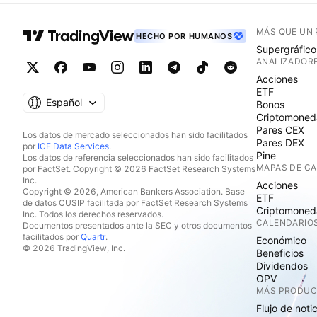
MÁS QUE UN
HECHO POR HUMANOS
Supergráfico
ANALIZADOR
Acciones
ETF
Español
Bonos
Criptomoned
Pares CEX
Los datos de mercado seleccionados han sido facilitados
Pares DEX
por
ICE Data Services
.
Pine
Los datos de referencia seleccionados han sido facilitados
MAPAS DE C
por FactSet. Copyright © 2026 FactSet Research Systems
Inc.
Acciones
Copyright © 2026, American Bankers Association. Base
ETF
de datos CUSIP facilitada por FactSet Research Systems
Criptomoned
Inc. Todos los derechos reservados.
CALENDARIO
Documentos presentados ante la SEC y otros documentos
facilitados por
Quartr
.
Económico
© 2026 TradingView, Inc.
Beneficios
Dividendos
OPV
MÁS PRODU
Flujo de noti