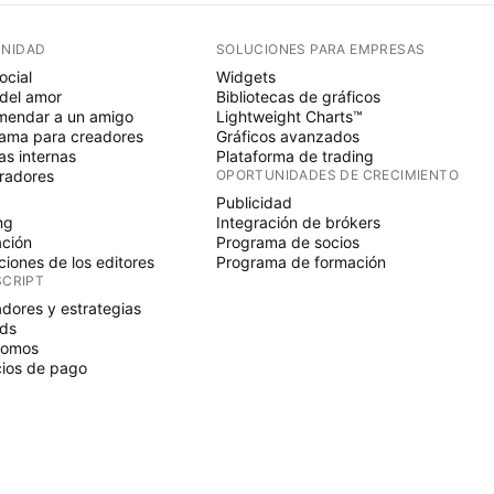
NIDAD
SOLUCIONES PARA EMPRESAS
ocial
Widgets
del amor
Bibliotecas de gráficos
endar a un amigo
Lightweight Charts™
ama para creadores
Gráficos avanzados
s internas
Plataforma de trading
radores
OPORTUNIDADES DE CRECIMIENTO
Publicidad
ng
Integración de brókers
ción
Programa de socios
ciones de los editores
Programa de formación
SCRIPT
adores y estrategias
ds
nomos
ios de pago