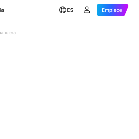
ás
ES
Empiece
nanciera