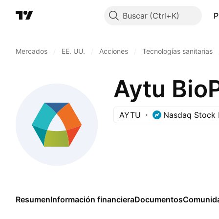
Buscar
P
Mercados
/
EE. UU.
/
Acciones
/
Tecnologías sanitarias
Aytu Bio
AYTU
Nasdaq Stock 
Resumen
Información financiera
Documentos
Comunid