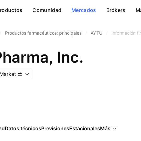
roductos
Comunidad
Mercados
Brókers
M
/
Productos farmacéuticos: principales
/
AYTU
/
Información fi
Pharma, Inc.
Market
ad
Datos técnicos
Previsiones
Estacionales
Más