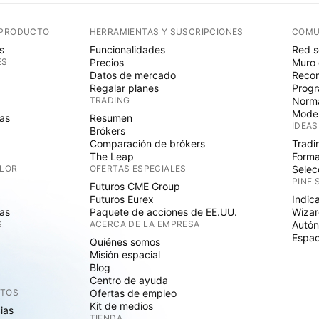
 PRODUCTO
HERRAMIENTAS Y SUSCRIPCIONES
COMU
s
Funcionalidades
Red s
ES
Precios
Muro 
Datos de mercado
Recom
Regalar planes
Progr
TRADING
Norma
Mode
as
Resumen
IDEAS
Brókers
Comparación de brókers
Tradi
The Leap
Forma
ALOR
OFERTAS ESPECIALES
Selec
PINE 
Futuros CME Group
Futuros Eurex
Indic
as
Paquete de acciones de EE.UU.
Wizar
S
ACERCA DE LA EMPRESA
Autó
Espac
Quiénes somos
Misión espacial
Blog
Centro de ayuda
CTOS
Ofertas de empleo
Kit de medios
cias
TIENDA