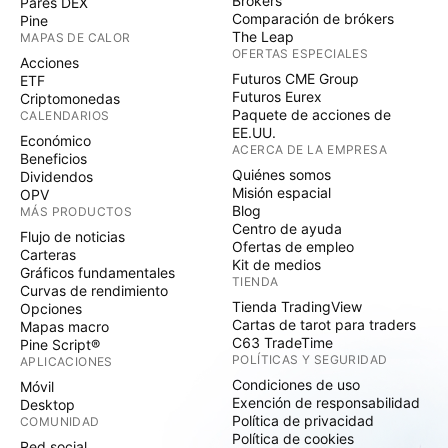
Brókers
Pares DEX
Comparación de brókers
Pine
The Leap
MAPAS DE CALOR
OFERTAS ESPECIALES
Acciones
Futuros CME Group
ETF
Futuros Eurex
Criptomonedas
Paquete de acciones de
CALENDARIOS
EE.UU.
Económico
ACERCA DE LA EMPRESA
Beneficios
Quiénes somos
Dividendos
Misión espacial
OPV
Blog
MÁS PRODUCTOS
Centro de ayuda
Flujo de noticias
Ofertas de empleo
Carteras
Kit de medios
Gráficos fundamentales
TIENDA
Curvas de rendimiento
Tienda TradingView
Opciones
Cartas de tarot para traders
Mapas macro
C63 TradeTime
Pine Script®
POLÍTICAS Y SEGURIDAD
APLICACIONES
Condiciones de uso
Móvil
Exención de responsabilidad
Desktop
Política de privacidad
COMUNIDAD
Política de cookies
Red social