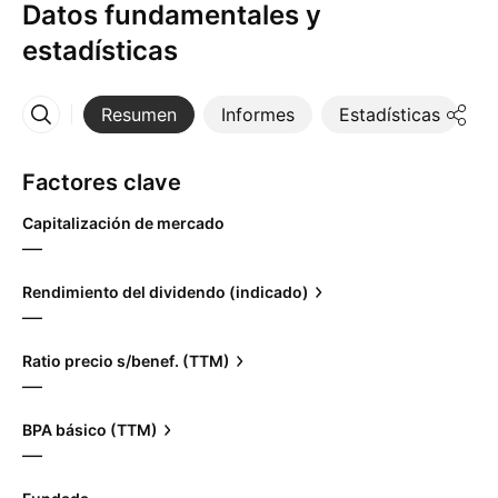
Datos fundamentales y
estadísticas
Resumen
Informes
Estadísticas
D
Más
Factores clave
Capitalización de mercado
—
Rendimiento del dividendo (indicado)
—
Ratio precio s/benef. (TTM)
—
BPA básico (TTM)
—