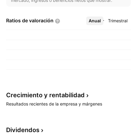
mercado, ingresos o beneficios netos que mostrar.
Ratios de
valoración
Anual
Más
Trimestral
Crecimiento y
rentabilidad
Resultados recientes de la empresa y márgenes
Dividendos