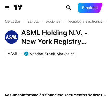
Empiece
Mercados
/
EE. UU.
/
Acciones
/
Tecnología electrónica
/
ASML Holding N.V. -
New York Registry
Shares
ASML
Nasdaq Stock Market
Resumen
Información financiera
Documentos
Noticias
Co