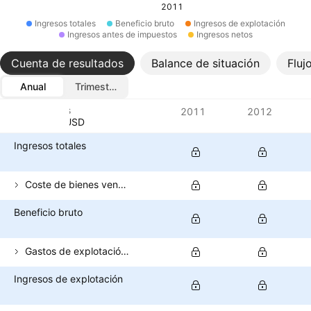
2011
Ingresos totales
Beneficio bruto
Ingresos de explotación
Ingresos antes de impuestos
Ingresos netos
Cuenta de resultados
Balance de situación
Fluj
Anual
Trimestral
Métricas
2011
2012
Divisa: USD
Ingresos totales
Coste de bienes vendidos
Beneficio bruto
Gastos de explotación (excluido el coste de los bienes vendidos)
Ingresos de explotación