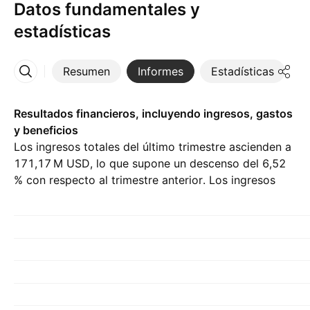
Datos fundamentales y
estadísticas
Resumen
Informes
Estadísticas
D
Más
Resultados financieros, incluyendo ingresos, gastos
y beneficios
Los ingresos totales del último trimestre ascienden a
‪171,17 M‬ USD, lo que supone un descenso del 6,52
% con respecto al trimestre anterior. Los ingresos
netos del Q1 26 son de ‪6,42 M‬ USD.