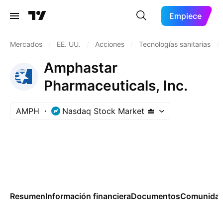
Empiece
Mercados
/
EE. UU.
/
Acciones
/
Tecnologías sanitarias
/
Amphastar
Pharmaceuticals, Inc.
AMPH
Nasdaq Stock Market
Resumen
Información financiera
Documentos
Comunida