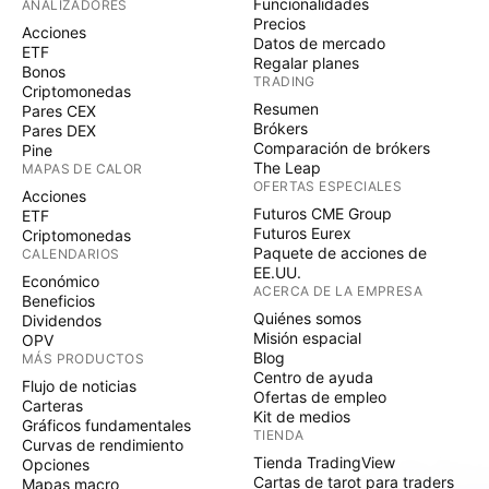
Funcionalidades
ANALIZADORES
Precios
Acciones
Datos de mercado
ETF
Regalar planes
Bonos
TRADING
Criptomonedas
Resumen
Pares CEX
Brókers
Pares DEX
Comparación de brókers
Pine
The Leap
MAPAS DE CALOR
OFERTAS ESPECIALES
Acciones
Futuros CME Group
ETF
Futuros Eurex
Criptomonedas
Paquete de acciones de
CALENDARIOS
EE.UU.
Económico
ACERCA DE LA EMPRESA
Beneficios
Quiénes somos
Dividendos
Misión espacial
OPV
Blog
MÁS PRODUCTOS
Centro de ayuda
Flujo de noticias
Ofertas de empleo
Carteras
Kit de medios
Gráficos fundamentales
TIENDA
Curvas de rendimiento
Tienda TradingView
Opciones
Cartas de tarot para traders
Mapas macro