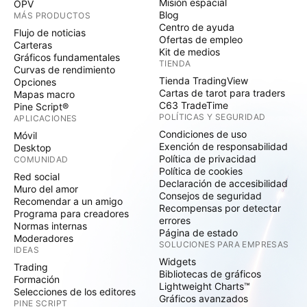
Misión espacial
OPV
Blog
MÁS PRODUCTOS
Centro de ayuda
Flujo de noticias
Ofertas de empleo
Carteras
Kit de medios
Gráficos fundamentales
TIENDA
Curvas de rendimiento
Tienda TradingView
Opciones
Cartas de tarot para traders
Mapas macro
C63 TradeTime
Pine Script®
POLÍTICAS Y SEGURIDAD
APLICACIONES
Condiciones de uso
Móvil
Exención de responsabilidad
Desktop
Política de privacidad
COMUNIDAD
Política de cookies
Red social
Declaración de accesibilidad
Muro del amor
Consejos de seguridad
Recomendar a un amigo
Recompensas por detectar
Programa para creadores
errores
Normas internas
Página de estado
Moderadores
SOLUCIONES PARA EMPRESAS
IDEAS
Widgets
Trading
Bibliotecas de gráficos
Formación
Lightweight Charts™
Selecciones de los editores
Gráficos avanzados
PINE SCRIPT