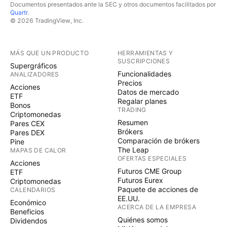
Documentos presentados ante la SEC y otros documentos facilitados por
Quartr
.
© 2026 TradingView, Inc.
MÁS QUE UN PRODUCTO
HERRAMIENTAS Y
SUSCRIPCIONES
Supergráficos
Funcionalidades
ANALIZADORES
Precios
Acciones
Datos de mercado
ETF
Regalar planes
Bonos
TRADING
Criptomonedas
Resumen
Pares CEX
Brókers
Pares DEX
Comparación de brókers
Pine
The Leap
MAPAS DE CALOR
OFERTAS ESPECIALES
Acciones
Futuros CME Group
ETF
Futuros Eurex
Criptomonedas
Paquete de acciones de
CALENDARIOS
EE.UU.
Económico
ACERCA DE LA EMPRESA
Beneficios
Quiénes somos
Dividendos