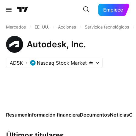
Empiece
Mercados
/
EE. UU.
/
Acciones
/
Servicios tecnológicos
/
Autodesk, Inc.
ADSK
Nasdaq Stock Market
Resumen
Información financiera
Documentos
Noticias
Co
Últimos titulares