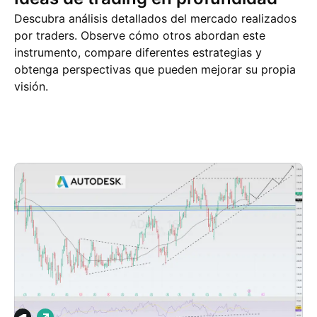
Descubra análisis detallados del mercado realizados
por traders. Observe cómo otros abordan este
instrumento, compare diferentes estrategias y
obtenga perspectivas que pueden mejorar su propia
visión.
Ideas de trading
Más
Pensamientos
L