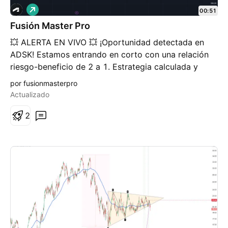
L
00:51
a
Fusión Master Pro
r
g
💥 ALERTA EN VIVO 💥 ¡Oportunidad detectada en
o
ADSK! Estamos entrando en corto con una relación
riesgo-beneficio de 2 a 1. Estrategia calculada y
optimizada en Fusión Master Pro, diseñada para
por fusionmasterpro
aprovechar movimientos clave del mercado en
Actualizado
tiempo real. 🚀 📉 Precio actual: Analizado con
precisión. 🔑 Meta: Maximizar ganancias minimizando
2
riesgos. ¡Es el momento de actuar ahora!