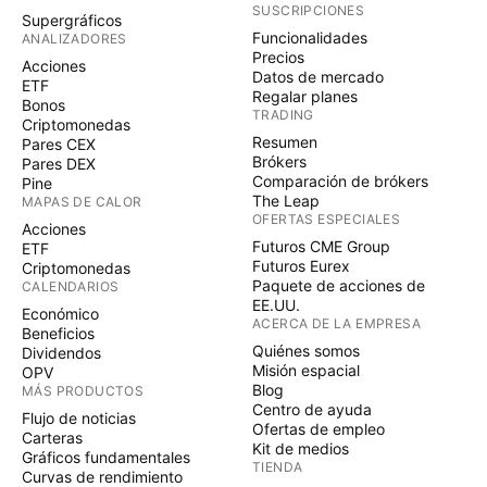
SUSCRIPCIONES
Supergráficos
Funcionalidades
ANALIZADORES
Precios
Acciones
Datos de mercado
ETF
Regalar planes
Bonos
TRADING
Criptomonedas
Resumen
Pares CEX
Brókers
Pares DEX
Comparación de brókers
Pine
The Leap
MAPAS DE CALOR
OFERTAS ESPECIALES
Acciones
Futuros CME Group
ETF
Futuros Eurex
Criptomonedas
Paquete de acciones de
CALENDARIOS
EE.UU.
Económico
ACERCA DE LA EMPRESA
Beneficios
Quiénes somos
Dividendos
Misión espacial
OPV
Blog
MÁS PRODUCTOS
Centro de ayuda
Flujo de noticias
Ofertas de empleo
Carteras
Kit de medios
Gráficos fundamentales
TIENDA
Curvas de rendimiento