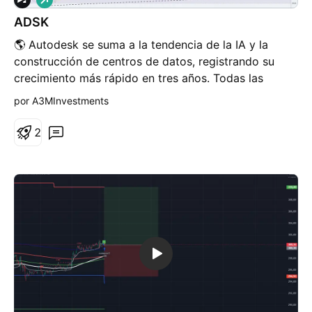
a
ADSK
r
g
🌎 Autodesk se suma a la tendencia de la IA y la
o
construcción de centros de datos, registrando su
crecimiento más rápido en tres años. Todas las
métricas clave del informe (ingresos, beneficios y
por A3MInvestments
facturación) superaron las previsiones de forma
competitiva. La resistencia ronda los 326 $. Los
2
sólidos fundamentos generan un buen potencial para
alcanzar nuevos máximos.