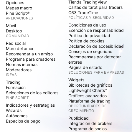
Tienda TradingView
Opciones
Cartas de tarot para traders
Mapas macro
C63 TradeTime
Pine Script®
POLÍTICAS Y SEGURIDAD
APLICACIONES
Condiciones de uso
Móvil
Exención de responsabilidad
Desktop
Política de privacidad
COMUNIDAD
Política de cookies
Red social
Declaración de accesibilidad
Muro del amor
Consejos de seguridad
Recomendar a un amigo
Recompensas por detectar
Programa para creadores
errores
Normas internas
Página de estado
Moderadores
SOLUCIONES PARA EMPRESAS
IDEAS
Widgets
Trading
Bibliotecas de gráficos
Formación
Lightweight Charts™
Selecciones de los editores
Gráficos avanzados
PINE SCRIPT
Plataforma de trading
Indicadores y estrategias
OPORTUNIDADES DE
Wizards
CRECIMIENTO
Autónomos
Publicidad
Espacios de pago
Integración de brókers
Programa de socios