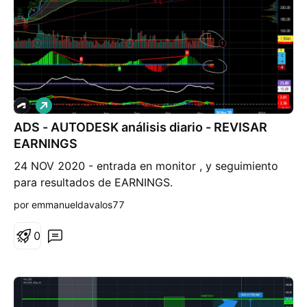
importante, si mantiene el soporte estático, será
interesante ver como evolucionan el resto de los
indicadores.
L
a
ADS - AUTODESK análisis diario - REVISAR
r
g
EARNINGS
o
24 NOV 2020 - entrada en monitor , y seguimiento
para resultados de EARNINGS.
por emmanueldavalos77
0