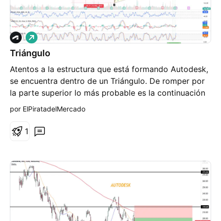
L
a
Triángulo
r
g
Atentos a la estructura que está formando Autodesk,
o
se encuentra dentro de un Triángulo. De romper por
la parte superior lo más probable es la continuación
de las subidas.
por ElPiratadelMercado
1