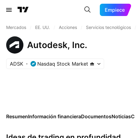
Empiece
Mercados
/
EE. UU.
/
Acciones
/
Servicios tecnológicos
/
Autodesk, Inc.
ADSK
Nasdaq Stock Market
Resumen
Información financiera
Documentos
Noticias
Co
Ideas de trading en profundidad