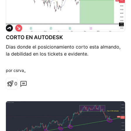
C
o
CORTO EN AUTODESK
r
t
Dias donde el posicionamiento corto esta almando,
o
la debilidad en los tickets e evidente.
por csrva_
0