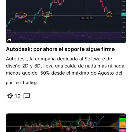
Estrategia: No comprar
Autodesk: por ahora el soporte sigue firme
Autodesk, la compaña dedicada al Software de
diseño 2D y 3D, lleva una caída de nada más ni nada
menos que del 50% desde el máximo de Agosto del
año pasado. Volvió a testear el soporte de la zona de
por Teo_Trading
172/175. Ahora es clave ver como reaccionará, en
caso de salir al alza, habrá que seguir de cerca el
1
0
volumen para ver si se valida el movimiento El
Parabolic SAR sigue vendedor, tendría que subir un
buen % para que pase a comprador. El MFI Semanal
sigue por debajo de la zona de 50. El MFI diario está
muy sobrevendido. Por ahora la cautela es