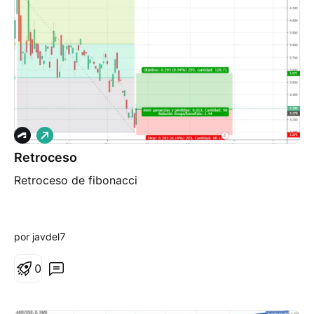
L
a
Retroceso
r
g
Retroceso de fibonacci
o
por javdel7
0