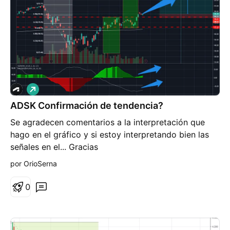
L
a
ADSK Confirmación de tendencia?
r
g
Se agradecen comentarios a la interpretación que
o
hago en el gráfico y si estoy interpretando bien las
señales en el... Gracias
por OrioSerna
0