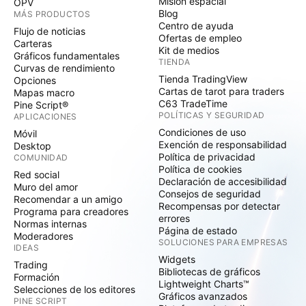
Misión espacial
OPV
Blog
MÁS PRODUCTOS
Centro de ayuda
Flujo de noticias
Ofertas de empleo
Carteras
Kit de medios
Gráficos fundamentales
TIENDA
Curvas de rendimiento
Tienda TradingView
Opciones
Cartas de tarot para traders
Mapas macro
C63 TradeTime
Pine Script®
POLÍTICAS Y SEGURIDAD
APLICACIONES
Condiciones de uso
Móvil
Exención de responsabilidad
Desktop
Política de privacidad
COMUNIDAD
Política de cookies
Red social
Declaración de accesibilidad
Muro del amor
Consejos de seguridad
Recomendar a un amigo
Recompensas por detectar
Programa para creadores
errores
Normas internas
Página de estado
Moderadores
SOLUCIONES PARA EMPRESAS
IDEAS
Widgets
Trading
Bibliotecas de gráficos
Formación
Lightweight Charts™
Selecciones de los editores
Gráficos avanzados
PINE SCRIPT