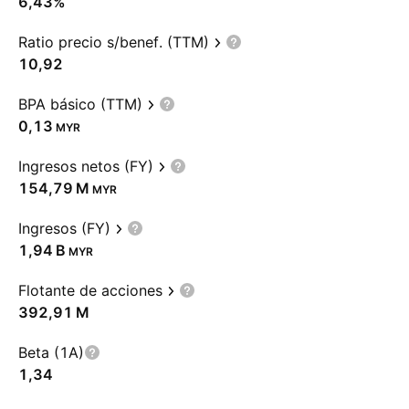
6,43%
Ratio precio s/benef. (TTM)
10,92
BPA básico (TTM)
0,13
MYR
Ingresos netos (FY)
‪154,79 M‬
MYR
Ingresos (FY)
‪1,94 B‬
MYR
Flotante de acciones
‪392,91 M‬
Beta (1A)
1,34