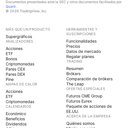
Documentos presentados ante la SEC y otros documentos facilitados por
Quartr
.
© 2026 TradingView, Inc.
MÁS QUE UN PRODUCTO
HERRAMIENTAS Y
SUSCRIPCIONES
Supergráficos
Funcionalidades
ANALIZADORES
Precios
Acciones
Datos de mercado
ETF
Regalar planes
Bonos
TRADING
Criptomonedas
Resumen
Pares CEX
Brókers
Pares DEX
Comparación de brókers
Pine
The Leap
MAPAS DE CALOR
OFERTAS ESPECIALES
Acciones
Futuros CME Group
ETF
Futuros Eurex
Criptomonedas
Paquete de acciones de
CALENDARIOS
EE.UU.
Económico
ACERCA DE LA EMPRESA
Beneficios
Quiénes somos
Dividendos