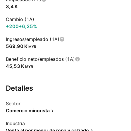
‪3,4 K‬
Cambio (1A)
+200
+6,25%
Ingresos/empleado (1A)
‪569,90 K‬
MYR
Beneficio neto/empleados (1A)
‪45,53 K‬
MYR
Detalles
Sector
Comercio minorista
Industria
Venta al por menor de ropa y calzado