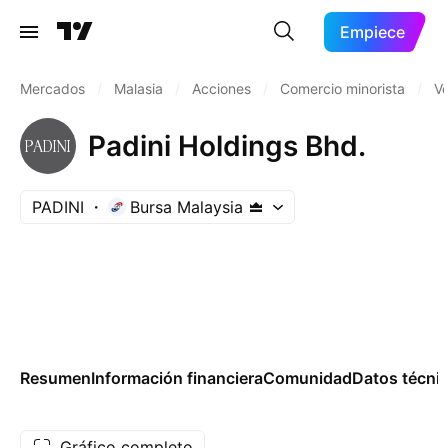
Empiece
Mercados
/
Malasia
/
Acciones
/
Comercio minorista
/
Ve
Padini Holdings Bhd.
PADINI
Bursa Malaysia
Resumen
Información financiera
Comunidad
Datos técni
Gráfico completo