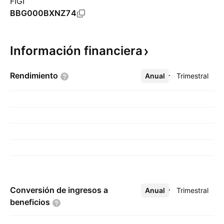
FIGI
BBG000BXNZ74
Información
financiera
Rendimiento
Anual
Más
Trimestral
Conversión de ingresos a
Anual
Más
Trimestral
beneficios