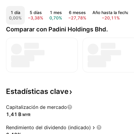
1 día
5 días
1 mes
6 meses
Año hasta la fecha
0,00%
−3,38%
0,70%
−27,78%
−20,11%
Comparar con Padini Holdings Bhd.
Estadísticas
clave
Capitalización de mercado
‪1,41 B‬
MYR
Rendimiento del dividendo (indicado)