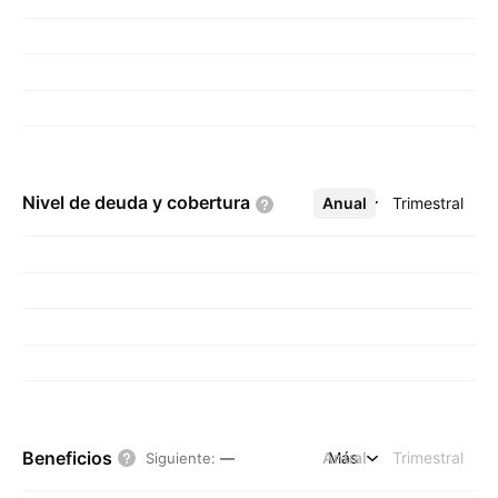
Nivel de deuda y
cobertura
Anual
Más
Trimestral
Beneficios
Anual
Más
Trimestral
Siguiente
:
—