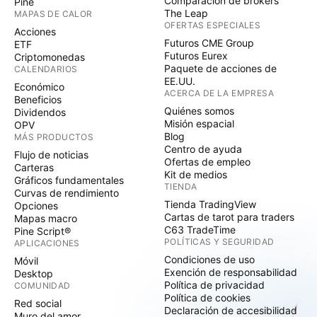
Comparación de brókers
Pine
The Leap
MAPAS DE CALOR
OFERTAS ESPECIALES
Acciones
Futuros CME Group
ETF
Futuros Eurex
Criptomonedas
Paquete de acciones de
CALENDARIOS
EE.UU.
Económico
ACERCA DE LA EMPRESA
Beneficios
Quiénes somos
Dividendos
Misión espacial
OPV
Blog
MÁS PRODUCTOS
Centro de ayuda
Flujo de noticias
Ofertas de empleo
Carteras
Kit de medios
Gráficos fundamentales
TIENDA
Curvas de rendimiento
Tienda TradingView
Opciones
Cartas de tarot para traders
Mapas macro
C63 TradeTime
Pine Script®
POLÍTICAS Y SEGURIDAD
APLICACIONES
Condiciones de uso
Móvil
Exención de responsabilidad
Desktop
Política de privacidad
COMUNIDAD
Política de cookies
Red social
Declaración de accesibilidad
Muro del amor