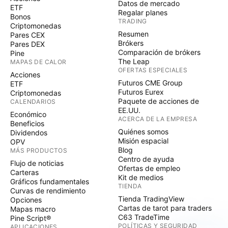
Datos de mercado
ETF
Regalar planes
Bonos
TRADING
Criptomonedas
Resumen
Pares CEX
Brókers
Pares DEX
Comparación de brókers
Pine
The Leap
MAPAS DE CALOR
OFERTAS ESPECIALES
Acciones
Futuros CME Group
ETF
Futuros Eurex
Criptomonedas
Paquete de acciones de
CALENDARIOS
EE.UU.
Económico
ACERCA DE LA EMPRESA
Beneficios
Quiénes somos
Dividendos
Misión espacial
OPV
Blog
MÁS PRODUCTOS
Centro de ayuda
Flujo de noticias
Ofertas de empleo
Carteras
Kit de medios
Gráficos fundamentales
TIENDA
Curvas de rendimiento
Tienda TradingView
Opciones
Cartas de tarot para traders
Mapas macro
C63 TradeTime
Pine Script®
POLÍTICAS Y SEGURIDAD
APLICACIONES