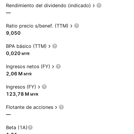
Rendimiento del dividendo (indicado)
—
Ratio precio s/benef. (TTM)
9,050
BPA básico (TTM)
0,020
MYR
Ingresos netos (FY)
‪2,06 M‬
MYR
Ingresos (FY)
‪123,78 M‬
MYR
Flotante de acciones
—
Beta (1A)