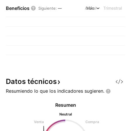
Beneficios
Anual
Más
Trimestral
Siguiente
:
—
Datos
técnicos
Resumiendo lo que los indicadores
sugieren.
Resumen
Neutral
Venta
Compra