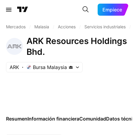
Empiece
Mercados
/
Malasia
/
Acciones
/
Servicios industriales
/
ARK Resources Holdings
Bhd.
ARK
Bursa Malaysia
Resumen
Información financiera
Comunidad
Datos técni