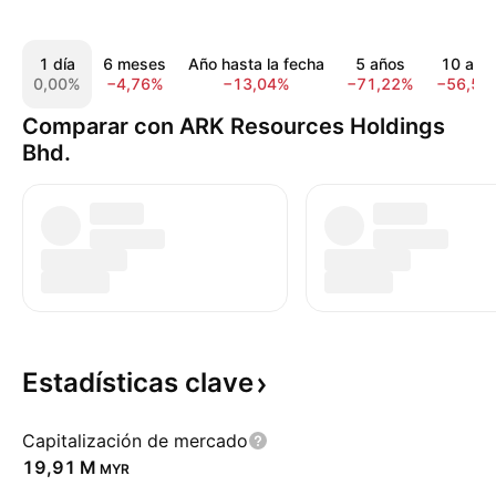
1 día
6 meses
Año hasta la fecha
5 años
10 año
0,00%
−4,76%
−13,04%
−71,22%
−56,52
Comparar con ARK Resources Holdings
Bhd.
Estadísticas
clave
Capitalización de mercado
‪19,91 M‬
MYR