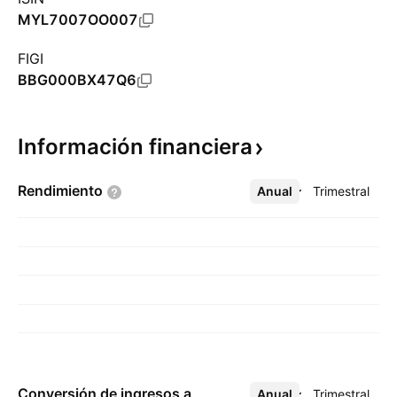
MYL7007OO007
FIGI
BBG000BX47Q6
Información
financiera
Rendimiento
Anual
Más
Trimestral
Conversión de ingresos a
Anual
Más
Trimestral