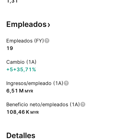
1,31
Empleados
Empleados (FY)
19
Cambio (1A)
+5
+35,71%
Ingresos/empleado (1A)
‪6,51 M‬
MYR
Beneficio neto/empleados (1A)
‪108,46 K‬
MYR
Detalles