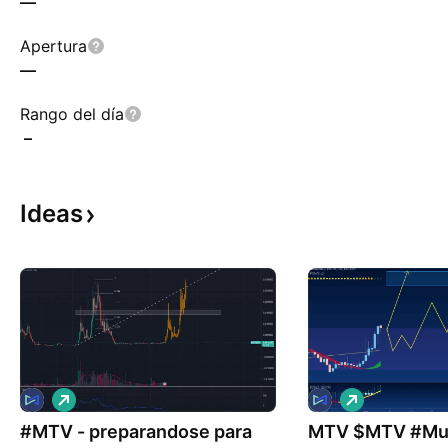
—
Apertura
—
Rango del día
–
Ideas
L
L
a
a
#MTV - preparandose para
r
MTV $MTV #Mu
r
g
g