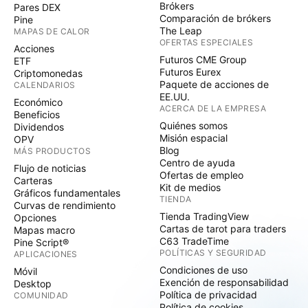
Brókers
Pares DEX
Comparación de brókers
Pine
The Leap
MAPAS DE CALOR
OFERTAS ESPECIALES
Acciones
Futuros CME Group
ETF
Futuros Eurex
Criptomonedas
Paquete de acciones de
CALENDARIOS
EE.UU.
Económico
ACERCA DE LA EMPRESA
Beneficios
Quiénes somos
Dividendos
Misión espacial
OPV
Blog
MÁS PRODUCTOS
Centro de ayuda
Flujo de noticias
Ofertas de empleo
Carteras
Kit de medios
Gráficos fundamentales
TIENDA
Curvas de rendimiento
Tienda TradingView
Opciones
Cartas de tarot para traders
Mapas macro
C63 TradeTime
Pine Script®
POLÍTICAS Y SEGURIDAD
APLICACIONES
Condiciones de uso
Móvil
Exención de responsabilidad
Desktop
Política de privacidad
COMUNIDAD
Política de cookies