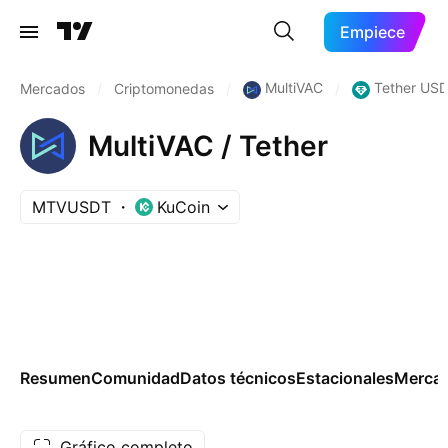
Empiece
MultiVAC
Tether USD
Mercados
/
Criptomonedas
/
/
MultiVAC / Tether
MTVUSDT
KuCoin
Resumen
Comunidad
Datos técnicos
Estacionales
Merca
Gráfico completo