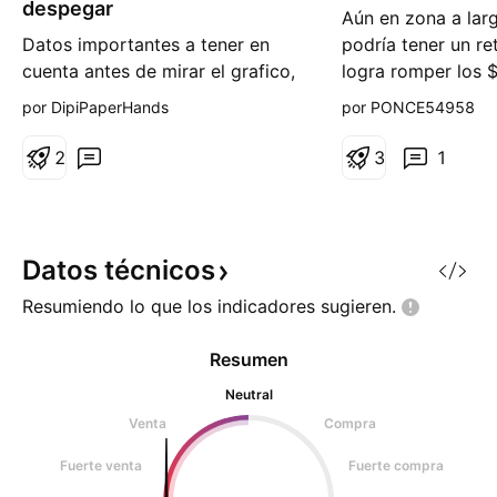
despegar
Aún en zona a lar
o
o
Datos importantes a tener en
podría tener un re
cuenta antes de mirar el grafico,
logra romper los 
y suponer porque ahora. Multivac
momento se encue
por DipiPaperHands
por PONCE54958
esta situada en 5 millones de
espera, si lo hace 
capitalización de mercado
corto plazo a $0.
2
3
1
(realmente baja) Esta listada en
exchanges, el mas importante
Kucoin, famoso por ser donde se
encuentran las gemas. Notable
Datos
técnicos
incremento de volum
Resumiendo lo que los indicadores
sugieren.
Resumen
Neutral
Venta
Compra
Fuerte venta
Fuerte compra