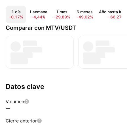
1 día
1 semana
1 mes
6 meses
Año hasta la f
−0,17%
−4,44%
−29,89%
−49,02%
−66,27%
Comparar con MTV/USDT
Datos clave
Volumen
—
Cierre anterior