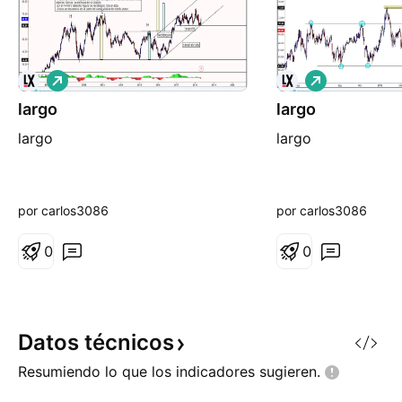
L
L
a
a
largo
r
largo
r
g
g
largo
largo
o
o
por carlos3086
por carlos3086
0
0
Datos
técnicos
Resumiendo lo que los indicadores
sugieren.