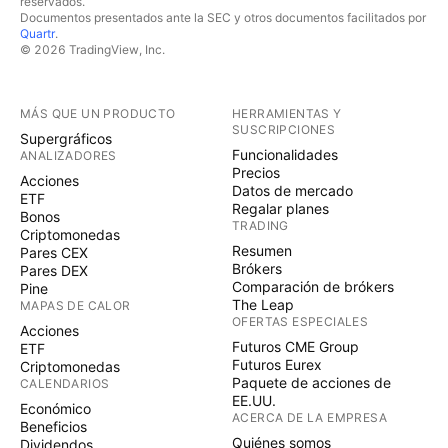
reservados.
Documentos presentados ante la SEC y otros documentos facilitados por
Quartr
.
© 2026 TradingView, Inc.
MÁS QUE UN PRODUCTO
HERRAMIENTAS Y
SUSCRIPCIONES
Supergráficos
Funcionalidades
ANALIZADORES
Precios
Acciones
Datos de mercado
ETF
Regalar planes
Bonos
TRADING
Criptomonedas
Resumen
Pares CEX
Brókers
Pares DEX
Comparación de brókers
Pine
The Leap
MAPAS DE CALOR
OFERTAS ESPECIALES
Acciones
Futuros CME Group
ETF
Futuros Eurex
Criptomonedas
Paquete de acciones de
CALENDARIOS
EE.UU.
Económico
ACERCA DE LA EMPRESA
Beneficios
Quiénes somos
Dividendos