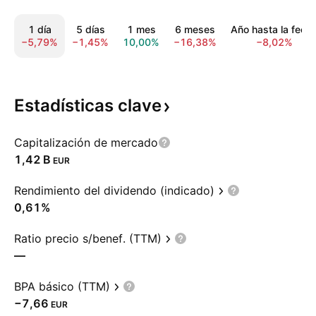
1 día
5 días
1 mes
6 meses
Año hasta la fech
−5,79%
−1,45%
10,00%
−16,38%
−8,02%
Estadísticas
clave
Capitalización de mercado
‪1,42 B‬
EUR
Rendimiento del dividendo (indicado)
0,61%
Ratio precio s/benef. (TTM)
—
BPA básico (TTM)
−7,66
EUR