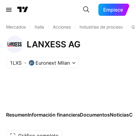
Empiece
Mercados
/
Italia
/
Acciones
/
Industrias de proceso
/
Qu
LANXESS AG
1LXS
Euronext Milan
Resumen
Información financiera
Documentos
Noticias
Co
Gráfico completo