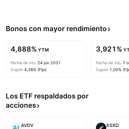
Bonos con mayor
rendimiento
4,888%
3,921%
YTM
Y
Fecha de vto.
24 jun 2031
Fecha de vto.
7 
Cupón
4,38% (Fijo)
Cupón
1,00% (Fij
Los ETF respaldados por
acciones
AVDV
XSXD