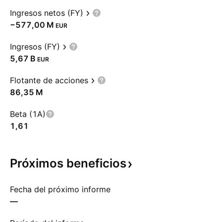
Ingresos netos (FY)
‪−577,00 M‬
EUR
Ingresos (FY)
‪5,67 B‬
EUR
Flotante de acciones
‪86,35 M‬
Beta (1A)
1,61
Próximos
beneficios
Fecha del próximo informe
—