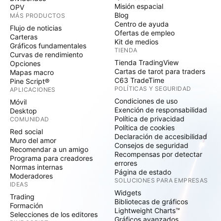
Misión espacial
OPV
Blog
MÁS PRODUCTOS
Centro de ayuda
Flujo de noticias
Ofertas de empleo
Carteras
Kit de medios
Gráficos fundamentales
TIENDA
Curvas de rendimiento
Tienda TradingView
Opciones
Cartas de tarot para traders
Mapas macro
C63 TradeTime
Pine Script®
POLÍTICAS Y SEGURIDAD
APLICACIONES
Condiciones de uso
Móvil
Exención de responsabilidad
Desktop
Política de privacidad
COMUNIDAD
Política de cookies
Red social
Declaración de accesibilidad
Muro del amor
Consejos de seguridad
Recomendar a un amigo
Recompensas por detectar
Programa para creadores
errores
Normas internas
Página de estado
Moderadores
SOLUCIONES PARA EMPRESAS
IDEAS
Widgets
Trading
Bibliotecas de gráficos
Formación
Lightweight Charts™
Selecciones de los editores
Gráficos avanzados