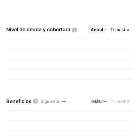
Nivel de deuda y
cobertura
Anual
Más
Trimestral
Beneficios
Anual
Más
Trimestral
Siguiente
:
—