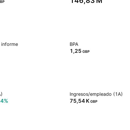
‪146,83 M‬
BP
 informe
BPA
1,25
GBP
A)
Ingresos/empleado (1A)
94%
‪75,54 K‬
GBP