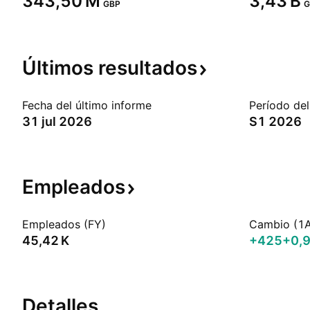
‪343,50 M‬
‪3,43 B‬
GBP
G
Últimos
resultados
Fecha del último informe
Período del
31 jul 2026
S1 2026
Empleados
Empleados (FY)
Cambio (1
‪45,42 K‬
+425
+0,
Detalles