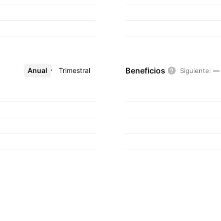
Beneficios
Anual
Más
Trimestral
Siguiente
:
—