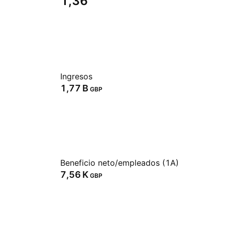
1,36
Ingresos
‪1,77 B‬
GBP
Beneficio neto/empleados (1A)
‪7,56 K‬
GBP