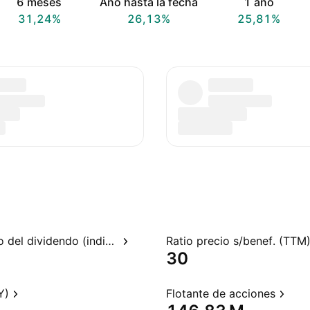
6 meses
Año hasta la fecha
1 año
31,24%
26,13%
25,81%
Rendimiento del dividendo (indicado)
Ratio precio s/benef. (TTM
30
Y)
Flotante de acciones