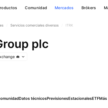
roductos
Comunidad
Mercados
Brókers
M
les
/
Servicios comerciales diversos
/
ITRK
Group plc
xchange
omunidad
Datos técnicos
Previsiones
Estacionales
ETF
Más