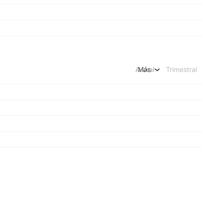
Anual
Más
Trimestral