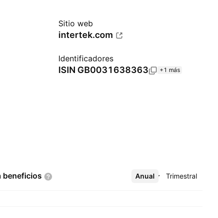
Sitio web
intertek.com
Identificadores
ISIN
GB0031638363
+1 más
a
beneficios
Anual
Más
Trimestral