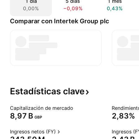
1 día
5 días
1 mes
0,00%
−0,09%
0,43%
Comparar con Intertek Group plc
Estadísticas
clave
Capitalización de mercado
‪8,97 B‬
2,83%
GBP
Ingresos netos (FY)
Ingresos (F