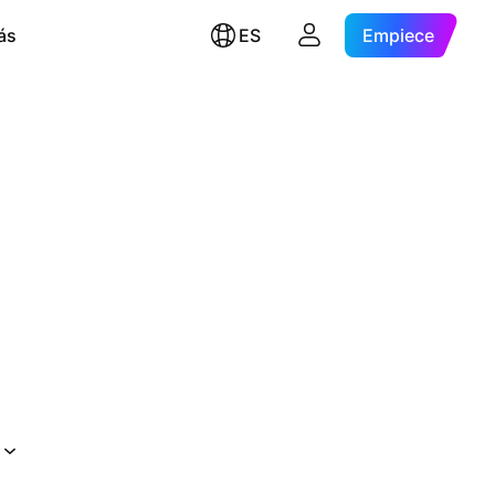
ás
ES
Empiece