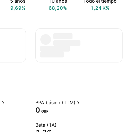
5 años
10 años
Todo el tiempo
9,69%
68,20%
‪1,24 K‬%
)
BPA básico (TTM)
0
GBP
Beta (1A)