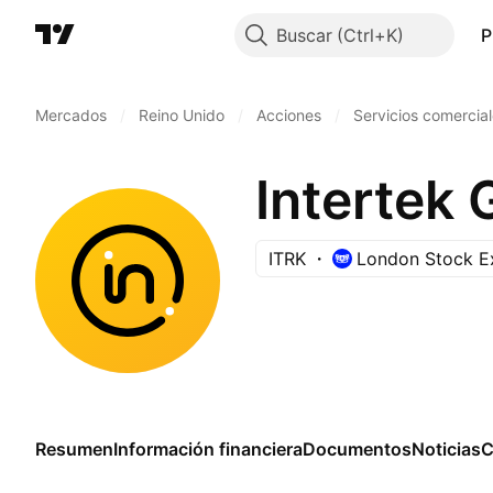
Buscar
P
Mercados
/
Reino Unido
/
Acciones
/
Servicios comercia
Intertek 
ITRK
London Stock E
Resumen
Información financiera
Documentos
Noticias
C