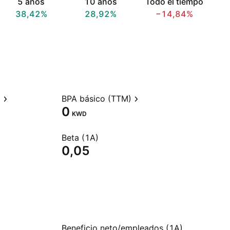
5 años
10 años
Todo el tiempo
38,42%
28,92%
−14,84%
)
BPA básico (TTM)
0
KWD
Beta (1A)
0,05
Beneficio neto/empleados (1A)