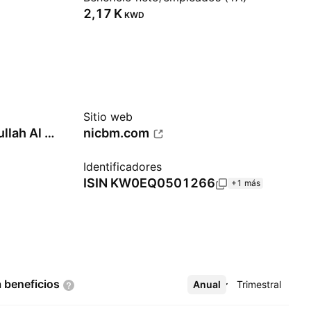
‪2,17 K‬
KWD
Sitio web
Hamad Mohammad Abdullah Al Saad
nicbm.com
Identificadores
ISIN
KW0EQ0501266
+1 más
a
beneficios
Anual
Más
Trimestral