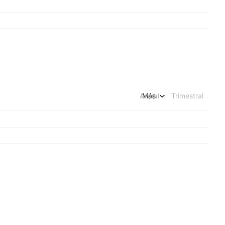
Anual
Más
Trimestral