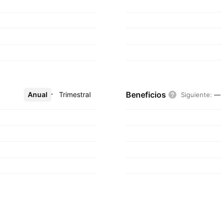
Beneficios
Anual
Más
Trimestral
Siguiente
:
—