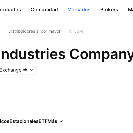
roductos
Comunidad
Mercados
Brókers
M
/
Distribuidores al por mayor
/
NICBM
 Exchange
icos
Estacionales
ETF
Más