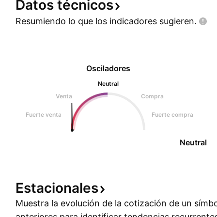
Datos
técnicos
Resumiendo lo que los indicadores
sugieren.
Osciladores
Neutral
Venta
Compra
Fuerte venta
Fuerte compra
Neutral
Estacionales
Muestra la evolución de la cotización de un símb
anteriores para identificar tendencias recurrente