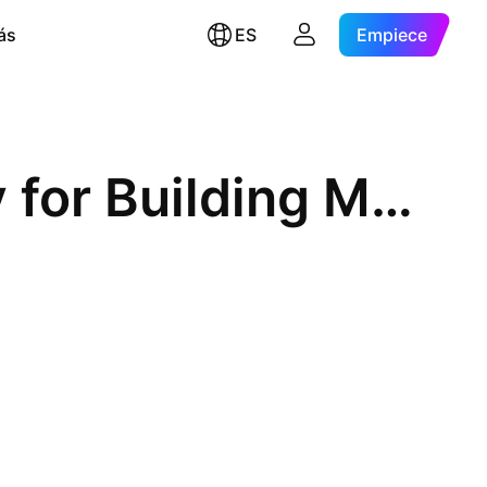
ás
ES
Empiece
National Industries Company for Building Materials