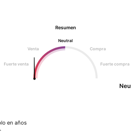
Resumen
Neutral
Venta
Compra
Fuerte venta
Fuerte compra
Neu
olo en años
s.