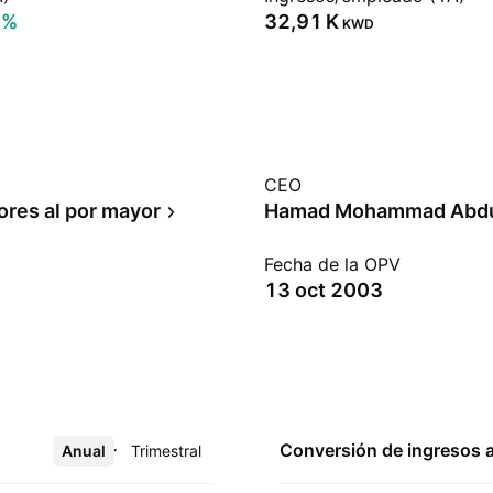
7%
‪32,91 K‬
KWD
CEO
ores al por mayor
Fecha de la OPV
13 oct 2003
Conversión de ingresos 
Anual
Más
Trimestral