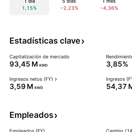
1 día
5 días
1 mes
1,15%
−2,23%
−4,36%
Estadísticas
clave
Capitalización de mercado
‪93,45 M‬
3,85%
KWD
Ingresos netos (FY)
Ingresos (F
‪3,59 M‬
‪54,37 M
KWD
Empleados
Empleados (FY)
Cambio (1