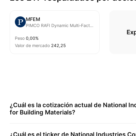
MFEM
PIMCO RAFI Dynamic Multi-Factor Emerging Markets Equity ETF
Ex
Peso
0,00%
Valor de mercado
242,25
¿Cuál es la cotización actual de
National I
for Building Materials
?
¿Cuál es el ticker de
National Industries C