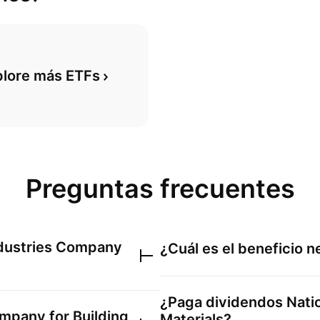
plore más ETFs
Preguntas frecuentes
ndustries Company
¿Cuál es el beneficio 
¿Paga dividendos
Nati
ompany for Building
Materials
?