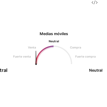
Medias móviles
Neutral
Venta
Compra
Fuerte venta
Fuerte compra
tral
Neutral