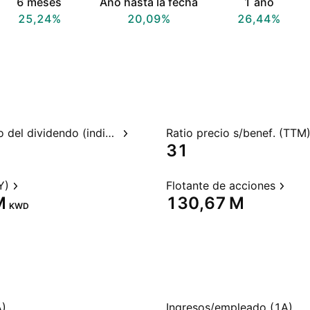
6 meses
Año hasta la fecha
1 año
25,24%
20,09%
26,44%
Rendimiento del dividendo (indicado)
Ratio precio s/benef. (TTM
31
Y)
Flotante de acciones
‬
‪130,67 M‬
KWD
A)
Ingresos/empleado (1A)