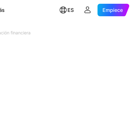
ás
ES
Empiece
ción financiera