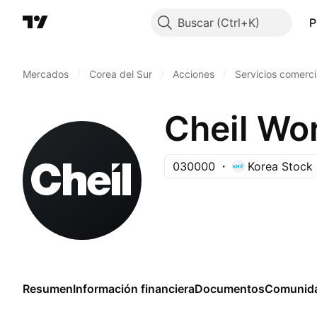
Buscar
P
Mercados
/
Corea del Sur
/
Acciones
/
Servicios comerci
Cheil Wo
030000
Korea Stock
Resumen
Información financiera
Documentos
Comunid