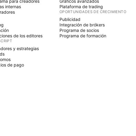
ama para creadores
Gráficos avanzados
s internas
Plataforma de trading
radores
OPORTUNIDADES DE CRECIMIENTO
Publicidad
ng
Integración de brókers
ción
Programa de socios
ciones de los editores
Programa de formación
SCRIPT
adores y estrategias
ds
nomos
ios de pago