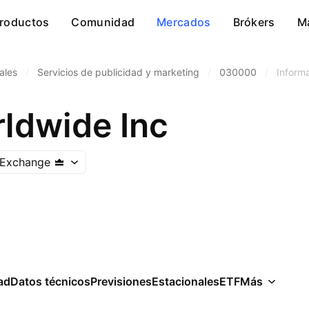
roductos
Comunidad
Mercados
Brókers
M
ales
/
Servicios de publicidad y marketing
/
030000
/
Informa
rldwide Inc
 Exchange
ad
Datos técnicos
Previsiones
Estacionales
ETF
Más