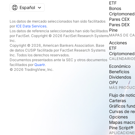
ETF
Español
Bonos
Criptomoned
Pares CEX
Los datos de mercado seleccionados han sido facilitados
Pares DEX
por
ICE Data Services
.
Pine
Los datos de referencia seleccionados han sido facilitados
MAPAS DE C
por FactSet. Copyright © 2026 FactSet Research Systems
Inc.
Acciones
Copyright © 2026, American Bankers Association. Base
ETF
de datos CUSIP facilitada por FactSet Research Systems
Criptomoned
Inc. Todos los derechos reservados.
CALENDARIO
Documentos presentados ante la SEC y otros documentos
facilitados por
Quartr
.
Económico
© 2026 TradingView, Inc.
Beneficios
Dividendos
OPV
MÁS PRODU
Flujo de noti
Carteras
Gráficos fun
Curvas de re
Opciones
Mapas macr
Pine Script®
APLICACIONE