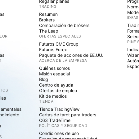
Regalar planes
Progr
TRADING
Norma
Mode
as
Resumen
IDEAS
Brókers
Comparación de brókers
Tradi
The Leap
Forma
ALOR
OFERTAS ESPECIALES
Selec
PINE 
Futuros CME Group
Futuros Eurex
Indic
as
Paquete de acciones de EE.UU.
Wizar
S
ACERCA DE LA EMPRESA
Autó
Espac
Quiénes somos
Misión espacial
Blog
Centro de ayuda
CTOS
Ofertas de empleo
Kit de medios
cias
TIENDA
damentales
Tienda TradingView
ndimiento
Cartas de tarot para traders
C63 TradeTime
o
POLÍTICAS Y SEGURIDAD
Condiciones de uso
S
Exención de responsabilidad