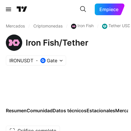
Empiece
Iron Fish
Tether USD
Mercados
/
Criptomonedas
/
/
Iron Fish/Tether
IRONUSDT
Gate
Resumen
Comunidad
Datos técnicos
Estacionales
Merca
Gráfico completo