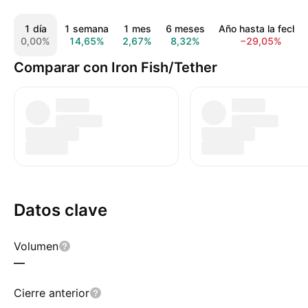
1 día
1 semana
1 mes
6 meses
Año hasta la fecha
0,00%
14,65%
2,67%
8,32%
−29,05%
Comparar con Iron Fish/Tether
Datos clave
Volumen
—
Cierre anterior