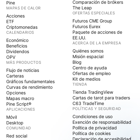
Comparación de brókers
Pine
The Leap
MAPAS DE CALOR
OFERTAS ESPECIALES
Acciones
Futuros CME Group
ETF
Futuros Eurex
Criptomonedas
Paquete de acciones de
CALENDARIOS
EE.UU.
Económico
ACERCA DE LA EMPRESA
Beneficios
Quiénes somos
Dividendos
Misión espacial
OPV
Blog
MÁS PRODUCTOS
Centro de ayuda
Flujo de noticias
Ofertas de empleo
Carteras
Kit de medios
Gráficos fundamentales
TIENDA
Curvas de rendimiento
Tienda TradingView
Opciones
Cartas de tarot para traders
Mapas macro
C63 TradeTime
Pine Script®
POLÍTICAS Y SEGURIDAD
APLICACIONES
Condiciones de uso
Móvil
Exención de responsabilidad
Desktop
Política de privacidad
COMUNIDAD
Política de cookies
Red social
Declaración de accesibilidad