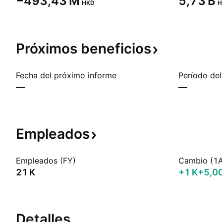
‪−493,43 M‬
‪5,73 B‬
HKD
H
Próximos
beneficios
Fecha del próximo informe
Período del
—
—
Empleados
Empleados (FY)
Cambio (1
‪21 K‬
‪+1 K‬
+5,0
Detalles