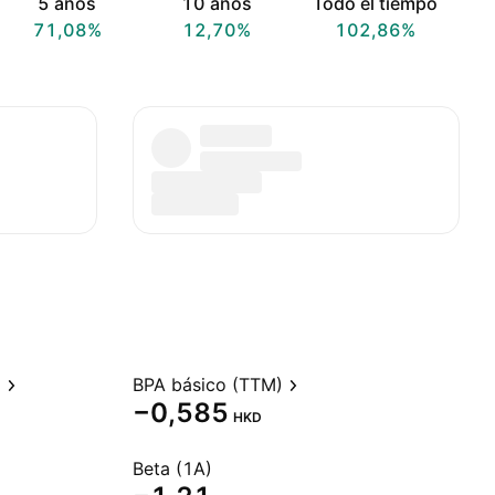
5 años
10 años
Todo el tiempo
71,08%
12,70%
102,86%
)
BPA básico (TTM)
−0,585
HKD
Beta (1A)