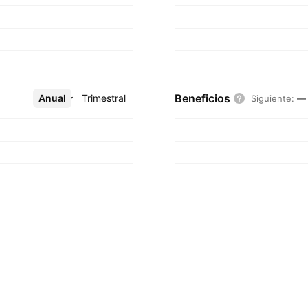
Beneficios
Anual
Más
Trimestral
Siguiente
:
—