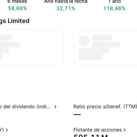
6 meses
Año hasta la fecha
1 año
58,66%
32,71%
118,46%
gs Limited
Rendimiento del dividendo (indicado)
Ratio precio s/benef. (TTM
—
Y)
Flotante de acciones