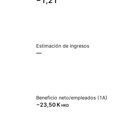
−1,21
Estimación de ingresos
—
Beneficio neto/empleados (1A)
‪−23,50 K‬
HKD