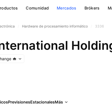
roductos
Comunidad
Mercados
Brókers
M
ectrónica
/
Hardware de procesamiento informático
/
3336
nternational Holdin
hange
icos
Previsiones
Estacionales
Más