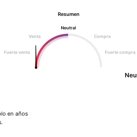
Resumen
Neutral
Venta
Compra
Fuerte venta
Fuerte compra
Neu
olo en años
s.