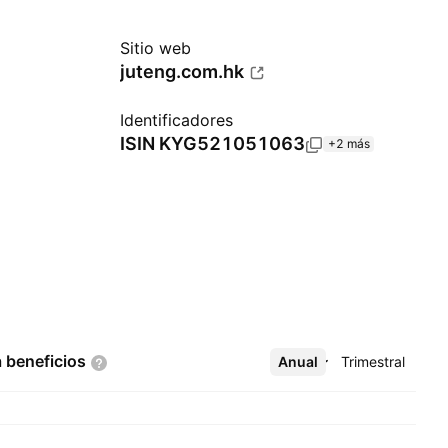
Sitio web
juteng.com.hk
Identificadores
ISIN
KYG521051063
+2 más
a
beneficios
Anual
Más
Trimestral