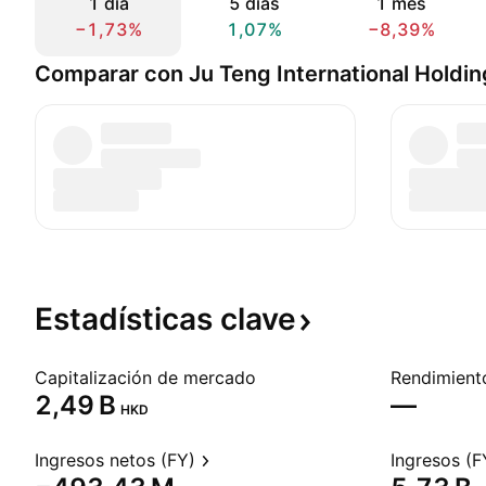
1 día
5 días
1 mes
−1,73%
1,07%
−8,39%
Comparar con Ju Teng International Holdin
Estadísticas
clave
Capitalización de mercado
‪2,49 B‬
—
HKD
Ingresos netos (FY)
Ingresos (F