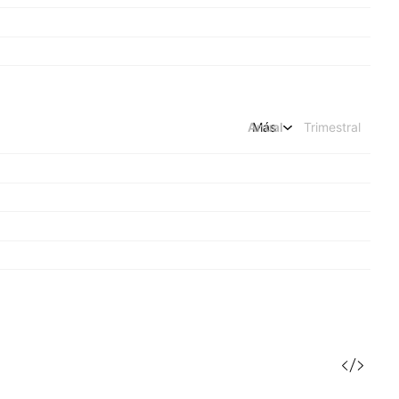
Anual
Más
Trimestral