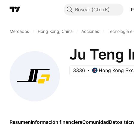
Buscar
P
Mercados
/
Hong Kong, China
/
Acciones
/
Tecnología el
Ju Teng I
3336
Hong Kong Exc
Resumen
Información financiera
Comunidad
Datos técn