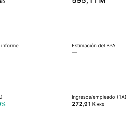
‪595,11 M‬
KD
 informe
Estimación del BPA
—
A)
Ingresos/empleado (1A)
0%
‪272,91 K‬
HKD