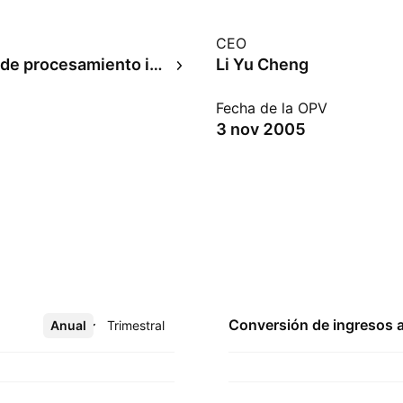
CEO
Hardware de procesamiento informático
Li Yu Cheng
Fecha de la OPV
3 nov 2005
Conversión de ingresos 
Anual
Más
Trimestral