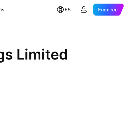
ás
ES
Empiece
gs Limited