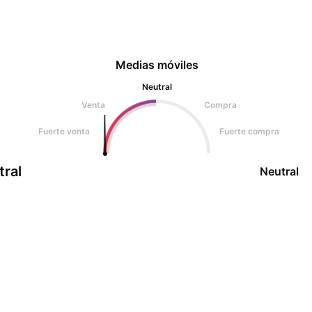
Medias móviles
Neutral
Venta
Compra
Fuerte venta
Fuerte compra
tral
Neutral