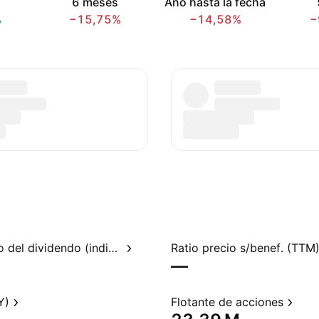
6 meses
Año hasta la fecha
%
−15,75%
−14,58%
−
Rendimiento del dividendo (indicado)
Ratio precio s/benef. (TTM
—
Y)
Flotante de acciones