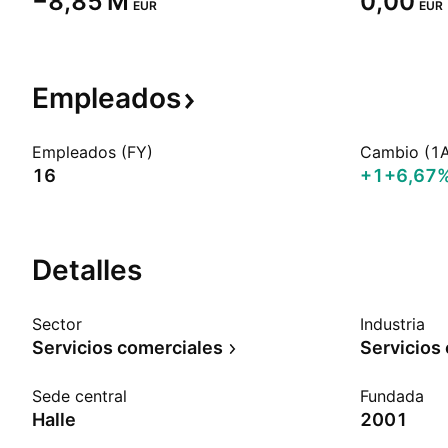
‪−8,85 M‬
0,00
EUR
EUR
Empleados
Empleados (FY)
Cambio (1
16
+1
+6,67
Detalles
Sector
Industria
Servicios comerciales
Servicios
Sede central
Fundada
Halle
2001