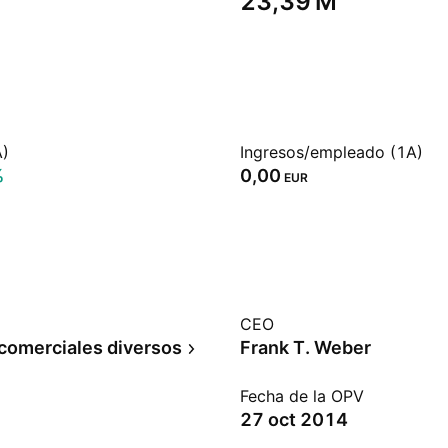
‪23,39 M‬
A)
Ingresos/empleado (1A)
%
0,00
EUR
CEO
 comerciales diversos
Frank T. Weber
Fecha de la OPV
27 oct 2014