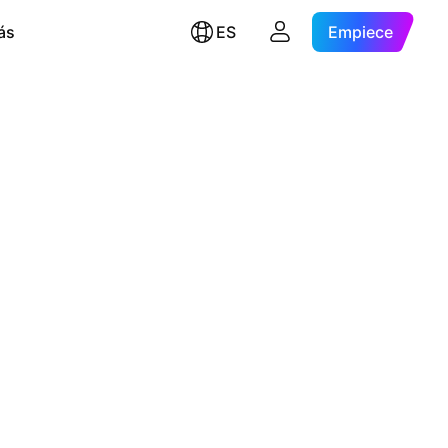
ás
ES
Empiece