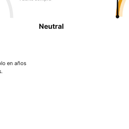
Neutral
olo en años
s.