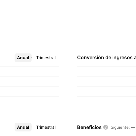
Conversión de ingresos 
Anual
Más
Trimestral
Beneficios
Anual
Más
Trimestral
Siguiente
:
—