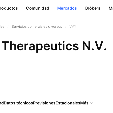
roductos
Comunidad
Mercados
Brókers
M
les
/
Servicios comerciales diversos
/
VVY
 Therapeutics N.V.
ad
Datos técnicos
Previsiones
Estacionales
Más