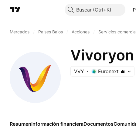
Buscar
P
Mercados
/
Países Bajos
/
Acciones
/
Servicios comercia
Vivoryon
VVY
Euronext
Resumen
Información financiera
Documentos
Comunid