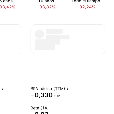
5 años
10 años
Todo el tiempo
93,42%
−93,82%
−92,24%
)
BPA básico (TTM)
−0,330
EUR
Beta (1A)