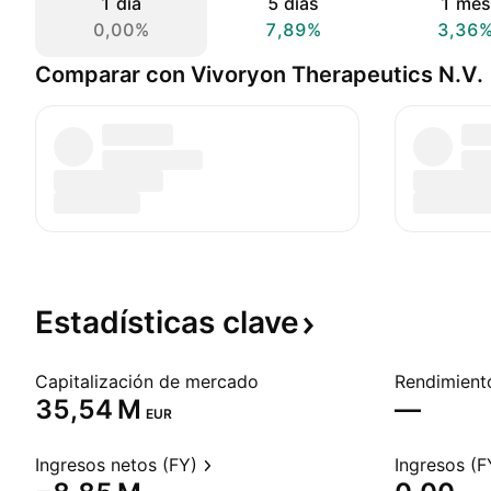
1 día
5 días
1 mes
0,00%
7,89%
3,36
Comparar con Vivoryon Therapeutics N.V.
Estadísticas
clave
Capitalización de mercado
‪35,54 M‬
—
EUR
Ingresos netos (FY)
Ingresos (F