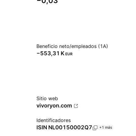
−0,03
Beneficio neto/empleados (1A)
‪−553,31 K‬
EUR
Sitio web
vivoryon.com
Identificadores
ISIN
NL00150002Q7
+1 más