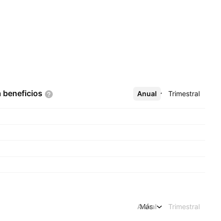
a
beneficios
Anual
Más
Trimestral
Anual
Más
Trimestral