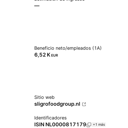
—
Beneficio neto/empleados (1A)
‪6,52 K‬
EUR
Sitio web
sligrofoodgroup.nl
Identificadores
ISIN
NL0000817179
+1 más