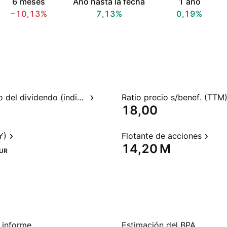
6 meses
Año hasta la fecha
1 año
−10,13%
7,13%
0,19%
Rendimiento del dividendo (indicado)
Ratio precio s/benef. (TTM
18,00
Y)
Flotante de acciones
‪14,20 M‬
UR
 informe
Estimación del BPA