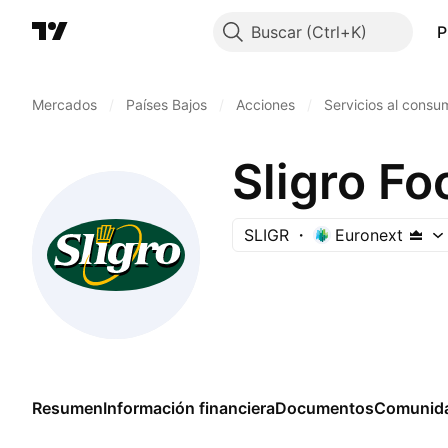
Buscar
P
Mercados
/
Países Bajos
/
Acciones
/
Servicios al consu
Sligro Fo
SLIGR
Euronext
Resumen
Información financiera
Documentos
Comunid