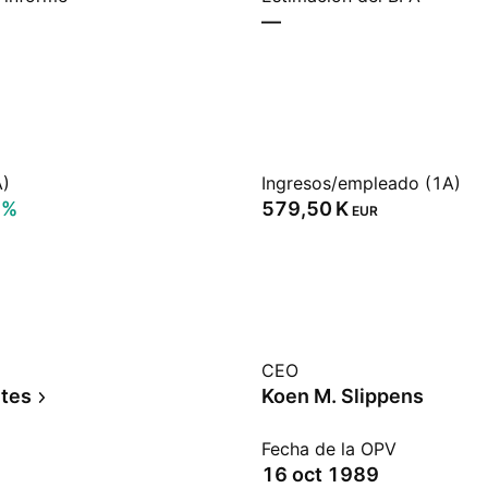
—
A)
Ingresos/empleado (1A)
9%
‪579,50 K‬
EUR
CEO
tes
Koen M. Slippens
Fecha de la OPV
16 oct 1989