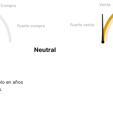
Venta
Compra
Fuerte venta
Fuerte compra
Neutral
olo en años
s.