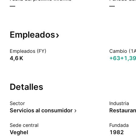
—
—
Empleados
Empleados (FY)
Cambio (1
‪4,6 K‬
+63
+1,3
Detalles
Sector
Industria
Servicios al consumidor
Restauran
Sede central
Fundada
Veghel
1982