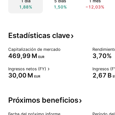
1 día
5 días
1 mes
1,88%
1,50%
−12,03%
Estadísticas
clave
Capitalización de mercado
‪469,99 M‬
3,70%
EUR
Ingresos netos (FY)
Ingresos (F
‪30,00 M‬
‪2,67 B‬
EUR
E
Próximos
beneficios
Fecha del próximo informe
Período del