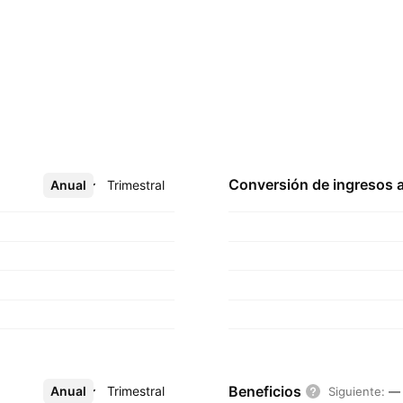
Conversión de ingresos 
Anual
Más
Trimestral
Beneficios
Anual
Más
Trimestral
Siguiente
:
—