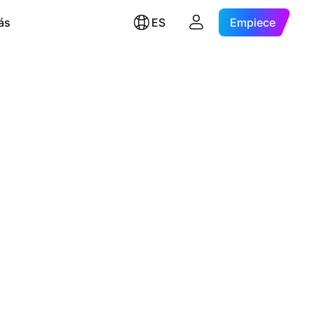
ás
ES
Empiece