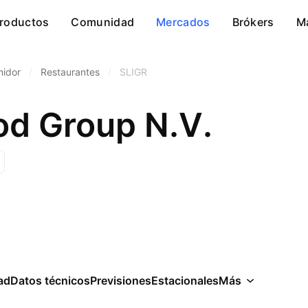
roductos
Comunidad
Mercados
Brókers
M
midor
/
Restaurantes
/
SLIGR
od Group N.V.
ad
Datos técnicos
Previsiones
Estacionales
Más