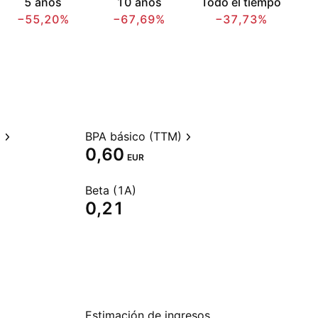
5 años
10 años
Todo el tiempo
−55,20%
−67,69%
−37,73%
)
BPA básico (TTM)
0,60
EUR
Beta (1A)
0,21
Estimación de ingresos