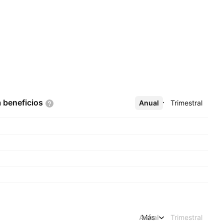
a
beneficios
Anual
Más
Trimestral
Anual
Más
Trimestral