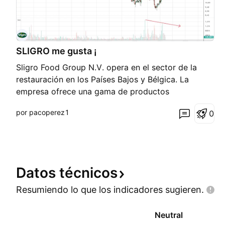
SLIGRO me gusta ¡
Sligro Food Group N.V. opera en el sector de la
restauración en los Países Bajos y Bélgica. La
empresa ofrece una gama de productos
alimentarios y no alimentarios relacionados con la
por pacoperez1
0
alimentación, así como servicios en el mercado
mayorista de alimentos y bebidas.
Datos
técnicos
Resumiendo lo que los indicadores
sugieren.
Neutral