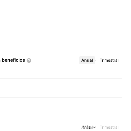
a
beneficios
Anual
Más
Trimestral
Anual
Más
Trimestral