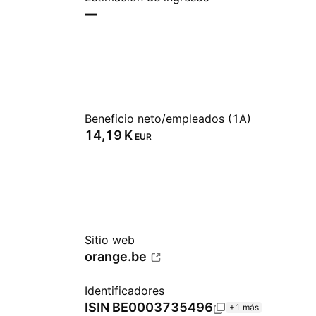
—
Beneficio neto/empleados (1A)
‪14,19 K‬
EUR
Sitio web
orange.be
Identificadores
ISIN
BE0003735496
+1 más