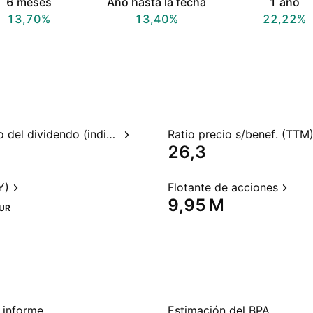
6 meses
Año hasta la fecha
1 año
13,70%
13,40%
22,22%
Rendimiento del dividendo (indicado)
Ratio precio s/benef. (TTM
26,3
Y)
Flotante de acciones
‪9,95 M‬
UR
 informe
Estimación del BPA