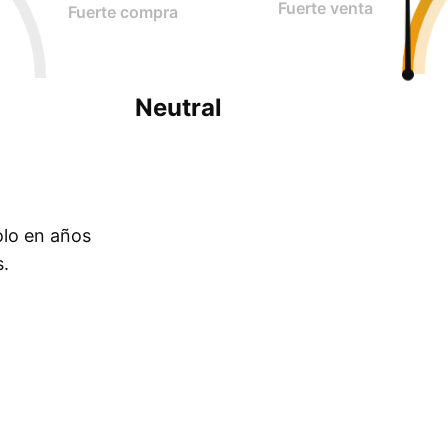
Fuerte venta
Fuerte compra
Neutral
olo en años
s.