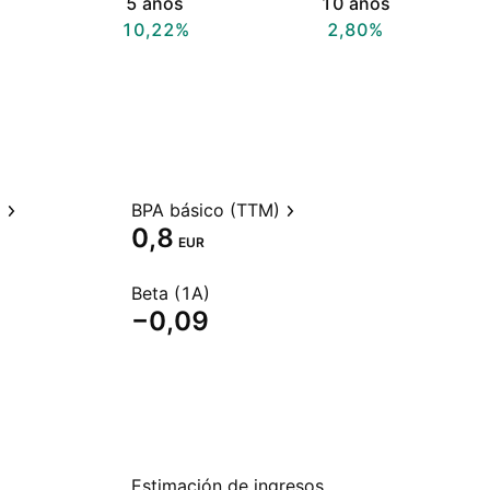
5 años
10 años
10,22%
2,80%
)
BPA básico (TTM)
0,8
EUR
Beta (1A)
−0,09
Estimación de ingresos