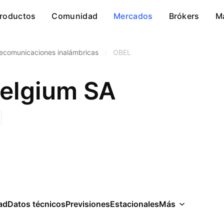
roductos
Comunidad
Mercados
Brókers
M
lecomunicaciones inalámbricas
/
OBEL
elgium SA
ad
Datos técnicos
Previsiones
Estacionales
Más