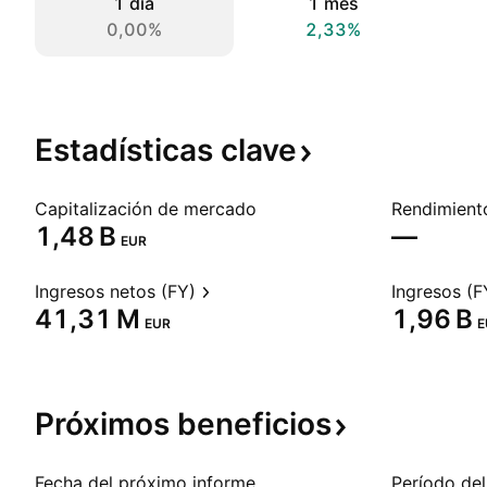
1 día
1 mes
0,00%
2,33%
Estadísticas
clave
Capitalización de mercado
‪1,48 B‬
—
EUR
Ingresos netos (FY)
Ingresos (F
‪41,31 M‬
‪1,96 B‬
EUR
E
Próximos
beneficios
Fecha del próximo informe
Período del