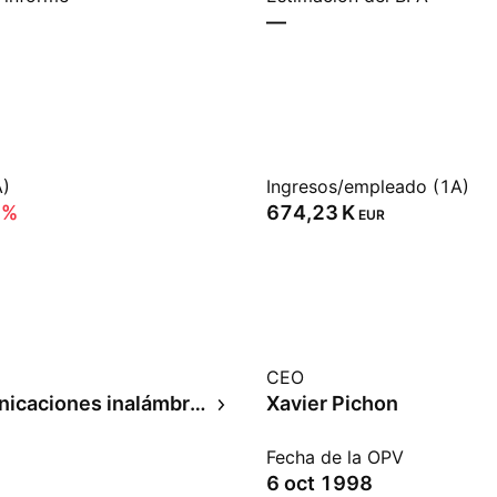
—
A)
Ingresos/empleado (1A)
9%
‪674,23 K‬
EUR
CEO
Telecomunicaciones inalámbricas
Xavier Pichon
Fecha de la OPV
6 oct 1998