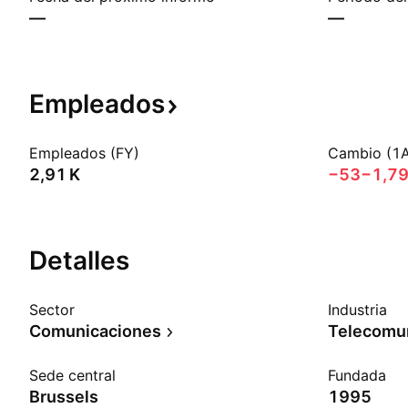
—
—
Empleados
Empleados (FY)
Cambio (1
‪2,91 K‬
−53
−1,7
Detalles
Sector
Industria
Comunicaciones
Sede central
Fundada
Brussels
1995