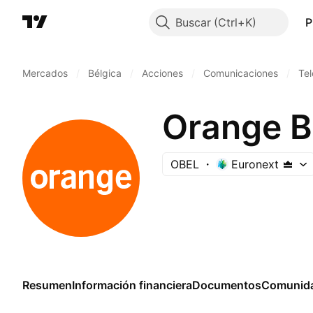
Buscar
P
Mercados
/
Bélgica
/
Acciones
/
Comunicaciones
/
Te
Orange B
OBEL
Euronext
Resumen
Información financiera
Documentos
Comunid