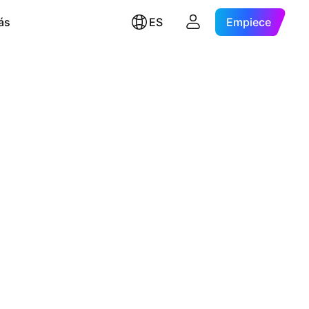
ás
ES
Empiece