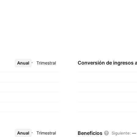
Conversión de ingresos 
Anual
Más
Trimestral
Beneficios
Anual
Más
Trimestral
Siguiente
:
—