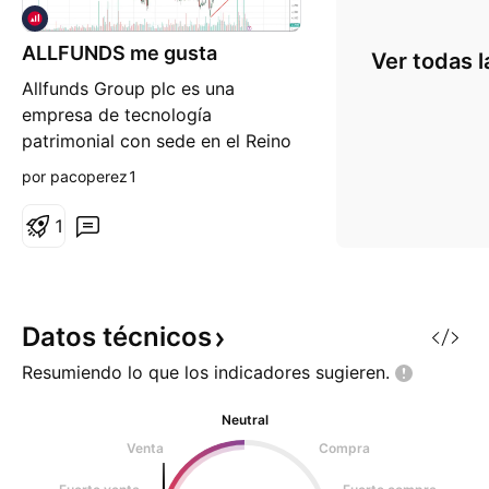
ALLFUNDS me gusta
Ver todas l
Allfunds Group plc es una
empresa de tecnología
patrimonial con sede en el Reino
Unido. La empresa ofrece una
por pacoperez1
plataforma de tecnología
patrimonial de empresa a
1
empresa (B2B) que conecta
casas de fondos y distribuidores.
La empresa opera a través de
dos segmentos: Ingresos netos
Datos
técnicos
de plataforma, e
Resumiendo lo que los indicadores
sugieren.
Neutral
Venta
Compra