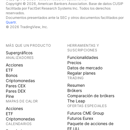
Copyright © 2026, American Bankers Association. Base de datos CUSIP
facilitada por FactSet Research Systems Inc. Todos los derechos
reservados.
Documentos presentados ante la SEC y otros documentos facilitados por
Quartr
.
© 2026 TradingView, Inc.
MÁS QUE UN PRODUCTO
HERRAMIENTAS Y
SUSCRIPCIONES
Supergráficos
Funcionalidades
ANALIZADORES
Precios
Acciones
Datos de mercado
ETF
Regalar planes
Bonos
TRADING
Criptomonedas
Resumen
Pares CEX
Brókers
Pares DEX
Comparación de brókers
Pine
The Leap
MAPAS DE CALOR
OFERTAS ESPECIALES
Acciones
Futuros CME Group
ETF
Futuros Eurex
Criptomonedas
Paquete de acciones de
CALENDARIOS
EE.UU.