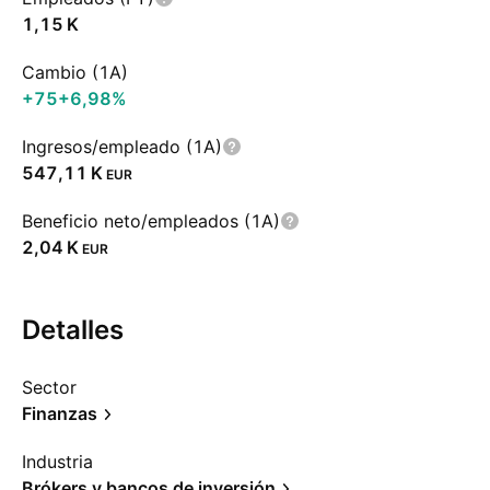
‪1,15 K‬
Cambio (1A)
+75
+6,98%
Ingresos/empleado (1A)
‪547,11 K‬
EUR
Beneficio neto/empleados (1A)
‪2,04 K‬
EUR
Detalles
Sector
Finanzas
Industria
Brókers y bancos de inversión