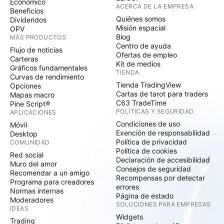
Económico
ACERCA DE LA EMPRESA
Beneficios
Quiénes somos
Dividendos
Misión espacial
OPV
Blog
MÁS PRODUCTOS
Centro de ayuda
Flujo de noticias
Ofertas de empleo
Carteras
Kit de medios
Gráficos fundamentales
TIENDA
Curvas de rendimiento
Tienda TradingView
Opciones
Cartas de tarot para traders
Mapas macro
C63 TradeTime
Pine Script®
POLÍTICAS Y SEGURIDAD
APLICACIONES
Condiciones de uso
Móvil
Exención de responsabilidad
Desktop
Política de privacidad
COMUNIDAD
Política de cookies
Red social
Declaración de accesibilidad
Muro del amor
Consejos de seguridad
Recomendar a un amigo
Recompensas por detectar
Programa para creadores
errores
Normas internas
Página de estado
Moderadores
SOLUCIONES PARA EMPRESAS
IDEAS
Widgets
Trading