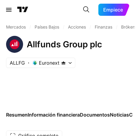
Empiece
Mercados
/
Países Bajos
/
Acciones
/
Finanzas
/
Brókers
Allfunds Group plc
ALLFG
Euronext
Resumen
Información financiera
Documentos
Noticias
Co
Gráfico completo