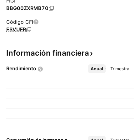
FIGI
BBG00ZXRMB70
Código CFI
ESVUFR
Información
financiera
Rendimiento
Anual
Más
Trimestral