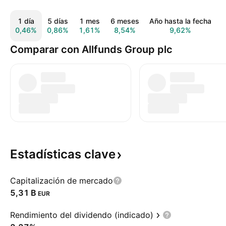
1 día
5 días
1 mes
6 meses
Año hasta la fecha
0,46%
0,86%
1,61%
8,54%
9,62%
4
Comparar con Allfunds Group plc
Estadísticas
clave
Capitalización de mercado
‪5,31 B‬
EUR
Rendimiento del dividendo (indicado)