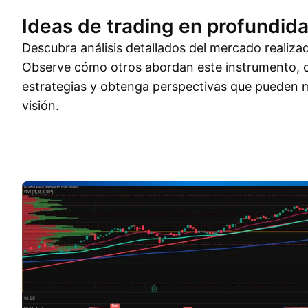
Ideas de trading en profundid
Descubra análisis detallados del mercado realiza
Observe cómo otros abordan este instrumento, 
estrategias y obtenga perspectivas que pueden m
visión.
Ideas de trading
Más
Pensamientos