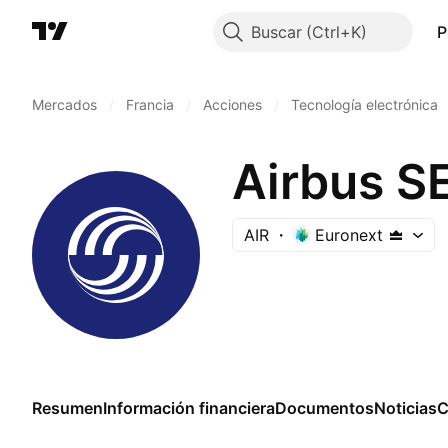
Buscar
P
Mercados
/
Francia
/
Acciones
/
Tecnología electrónica
Airbus S
AIR
Euronext
Resumen
Información financiera
Documentos
Noticias
C