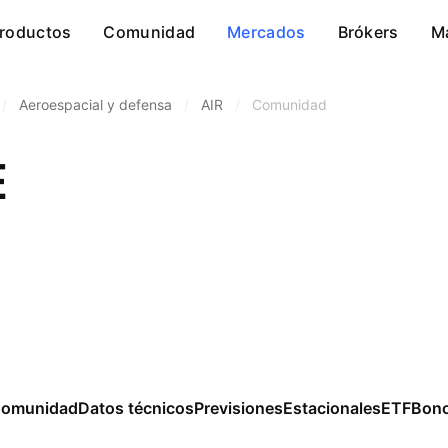
roductos
Comunidad
Mercados
Brókers
M
/
Aeroespacial y defensa
/
AIR
/
Comunidad
E
omunidad
Datos técnicos
Previsiones
Estacionales
ETF
Bon