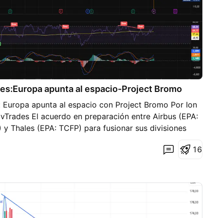
les:Europa apunta al espacio-Project Bromo
: Europa apunta al espacio con Project Bromo Por Ion
ivTrades El acuerdo en preparación entre Airbus (EPA:
 y Thales (EPA: TCFP) para fusionar sus divisiones
cto Bromo supone un movimiento estratégico de gran
1
6
oespacial europeo. El objetivo es plantar cara a
link y los programas estatales chinos, reforzando la
a Unión Europea en un sector clave. Para Airbus, líder
 paso ampliaría su diversificación más allá de la
lidando su papel como referencia en satélites y
eonardo se beneficiaría al ampliar su presencia en un