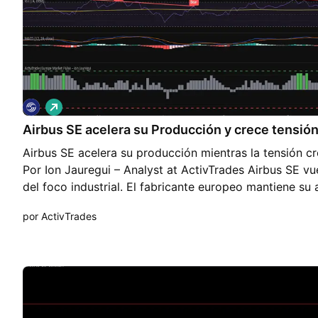
L
a
Airbus SE acelera su Producción y crece tensió
r
g
Airbus SE acelera su producción mientras la tensión c
o
Por Ion Jauregui – Analyst at ActivTrades Airbus SE vue
del foco industrial. El fabricante europeo mantiene su
la producción del A320neo hasta 75 unidades mensual
por ActivTrades
presión sobre la cadena de suministro —especialment
amenaza con alterar el calendario. Según fuentes del s
filial del grupo RTX Corp (NYSE:RTX), está negociand
Airbus para asegurar entregas de motores más allá de
proveedor ya ha cumplido las entregas acordadas para
aumentando. La causa: retrasos acumulados en las re