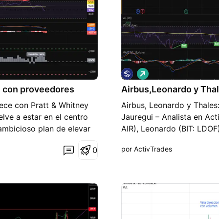
L
a
n con proveedores
Airbus,Leonardo y Tha
r
g
rece con Pratt & Whitney
Airbus, Leonardo y Thales
o
lve a estar en el centro
Jauregui – Analista en Act
 ambicioso plan de elevar
AIR), Leonardo (BIT: LDOF)
es en 2027, pero la
satelitales bajo el proye
por ActivTrades
0
e la de motores—
alcance para el sector aer
ector, Pratt & Whitney,
gigantes como SpaceX/Star
o de manera intensiva con
autonomía estratégica de l
 2027. Aunque el
en defensa y espacio, este
 2025, la tensión sigue
aviación comercial, conso
paraciones de sus motores
comunicaciones seguras. L