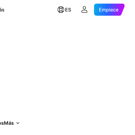
ás
ES
Empiece
os
Más