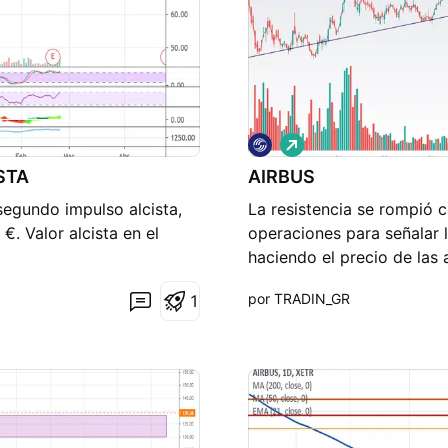
L
a
STA
AIRBUS
r
g
segundo impulso alcista,
La resistencia se rompió 
o
€. Valor alcista en el
operaciones para señalar l
haciendo el precio de las
resistencia y luego contin
por TRADIN_GR
1