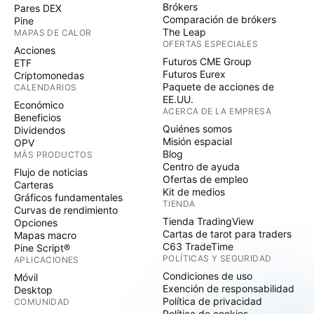
Brókers
Pares DEX
Comparación de brókers
Pine
The Leap
MAPAS DE CALOR
OFERTAS ESPECIALES
Acciones
Futuros CME Group
ETF
Futuros Eurex
Criptomonedas
Paquete de acciones de
CALENDARIOS
EE.UU.
Económico
ACERCA DE LA EMPRESA
Beneficios
Quiénes somos
Dividendos
Misión espacial
OPV
Blog
MÁS PRODUCTOS
Centro de ayuda
Flujo de noticias
Ofertas de empleo
Carteras
Kit de medios
Gráficos fundamentales
TIENDA
Curvas de rendimiento
Tienda TradingView
Opciones
Cartas de tarot para traders
Mapas macro
C63 TradeTime
Pine Script®
POLÍTICAS Y SEGURIDAD
APLICACIONES
Condiciones de uso
Móvil
Exención de responsabilidad
Desktop
Política de privacidad
COMUNIDAD
Política de cookies