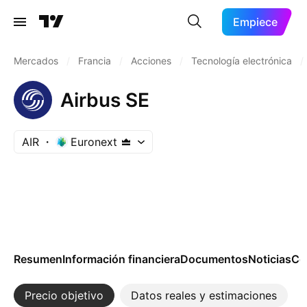
Empiece
Mercados
/
Francia
/
Acciones
/
Tecnología electrónica
/
Airbus SE
AIR
Euronext
Resumen
Información financiera
Documentos
Noticias
Co
Precio objetivo
Datos reales y estimaciones