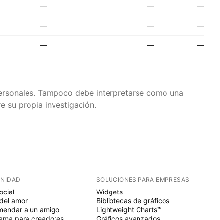
—
—
—
—
—
—
—
—
—
 personales. Tampoco debe interpretarse como una
e su propia investigación.
NIDAD
SOLUCIONES PARA EMPRESAS
ocial
Widgets
del amor
Bibliotecas de gráficos
endar a un amigo
Lightweight Charts™
ama para creadores
Gráficos avanzados