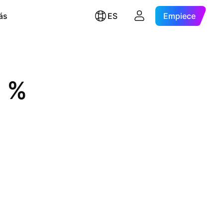
ás
ES
Empiece
, %