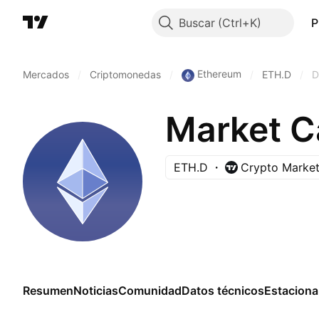
Buscar
P
Ethereum
Mercados
/
Criptomonedas
/
/
ETH.D
/
D
Market C
ETH.D
Crypto Market
Resumen
Noticias
Comunidad
Datos técnicos
Estaciona