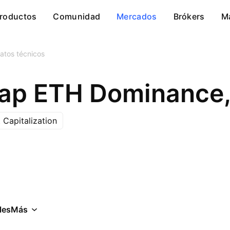
roductos
Comunidad
Mercados
Brókers
M
atos técnicos
ap ETH Dominance
 Capitalization
les
Más