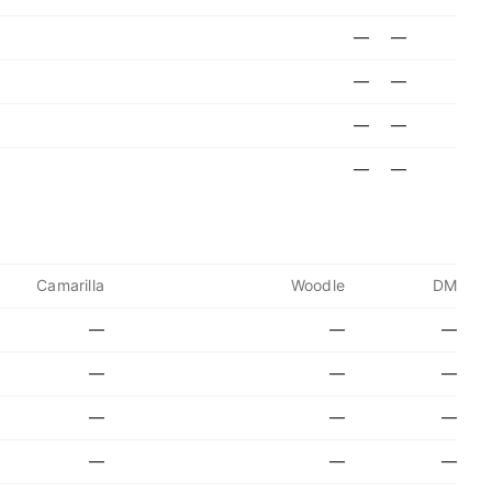
—
—
—
—
—
—
—
—
Camarilla
Woodle
DM
—
—
—
—
—
—
—
—
—
—
—
—