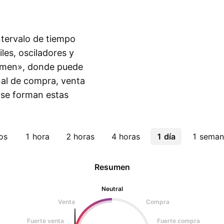
intervalo de tiempo
les, osciladores y
sumen», donde puede
eñal de compra, venta
 se forman estas
os
1 hora
2 horas
4 horas
1 día
1 seman
Resumen
Neutral
Venta
Compra
Fuerte venta
Fuerte compra