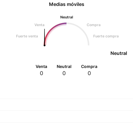
Medias móviles
Neutral
Venta
Compra
Fuerte venta
Fuerte compra
Neutral
Venta
Neutral
Compra
0
0
0