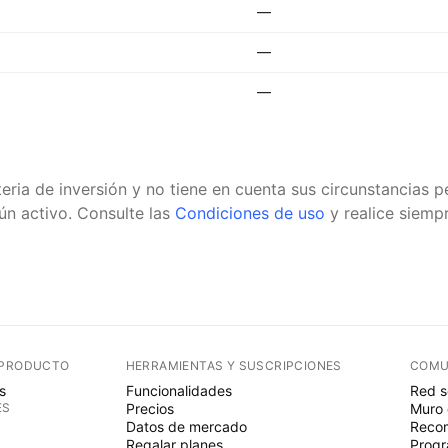
—
—
—
eria de inversión y no tiene en cuenta sus circunstancias
n activo.
Consulte las
Condiciones de uso
y realice siempr
 PRODUCTO
HERRAMIENTAS Y SUSCRIPCIONES
COMU
s
Funcionalidades
Red s
ES
Precios
Muro 
Datos de mercado
Recom
Regalar planes
Progr