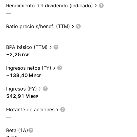
Rendimiento del dividendo (indicado)
—
Ratio precio s/benef. (TTM)
—
BPA básico (TTM)
−2,25
EGP
Ingresos netos (FY)
‪−138,40 M‬
EGP
Ingresos (FY)
‪542,91 M‬
EGP
Flotante de acciones
—
Beta (1A)