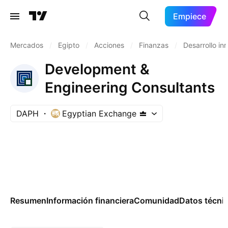
Empiece
Mercados
/
Egipto
/
Acciones
/
Finanzas
/
Desarrollo inm
Development &
Engineering Consultants
DAPH
Egyptian Exchange
Resumen
Información financiera
Comunidad
Datos técni