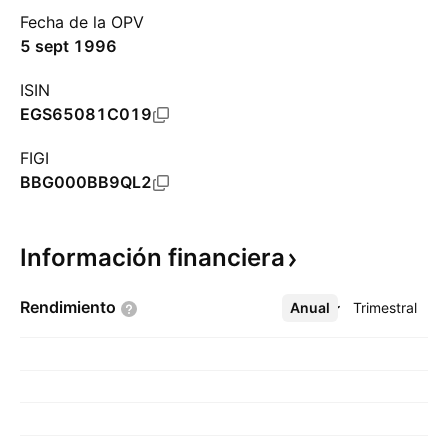
Fecha de la OPV
5 sept 1996
ISIN
EGS65081C019
FIGI
BBG000BB9QL2
Información
financiera
Rendimiento
Anual
Más
Trimestral