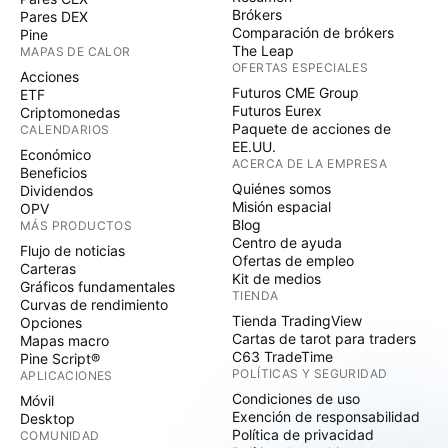
Brókers
Pares DEX
Comparación de brókers
Pine
The Leap
MAPAS DE CALOR
OFERTAS ESPECIALES
Acciones
Futuros CME Group
ETF
Futuros Eurex
Criptomonedas
Paquete de acciones de
CALENDARIOS
EE.UU.
Económico
ACERCA DE LA EMPRESA
Beneficios
Quiénes somos
Dividendos
Misión espacial
OPV
Blog
MÁS PRODUCTOS
Centro de ayuda
Flujo de noticias
Ofertas de empleo
Carteras
Kit de medios
Gráficos fundamentales
TIENDA
Curvas de rendimiento
Tienda TradingView
Opciones
Cartas de tarot para traders
Mapas macro
C63 TradeTime
Pine Script®
POLÍTICAS Y SEGURIDAD
APLICACIONES
Condiciones de uso
Móvil
Exención de responsabilidad
Desktop
Política de privacidad
COMUNIDAD