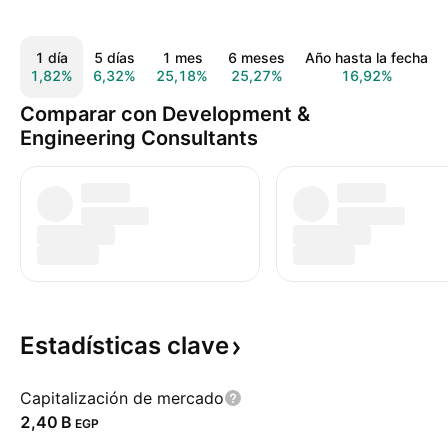
1 día
5 días
1 mes
6 meses
Año hasta la fecha
1,82%
6,32%
25,18%
25,27%
16,92%
Comparar con Development &
Engineering Consultants
Estadísticas
clave
Capitalización de mercado
‪2,40 B‬
EGP